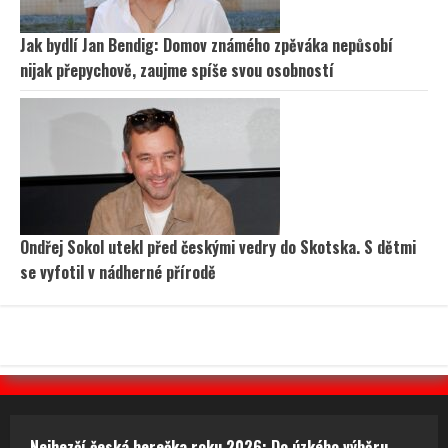
Jak bydlí Jan Bendig: Domov známého zpěváka nepůsobí
nijak přepychově, zaujme spíše svou osobností
Ondřej Sokol utekl před českými vedry do Skotska. S dětmi
se vyfotil v nádherné přírodě
Nejhezčí česká herečka roku 2026: Do úzkého výběru