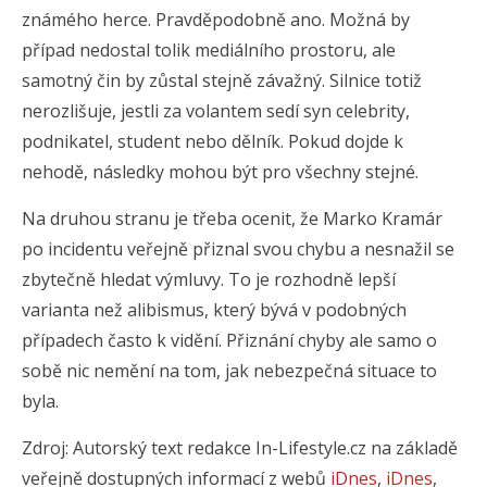
známého herce. Pravděpodobně ano. Možná by
případ nedostal tolik mediálního prostoru, ale
samotný čin by zůstal stejně závažný. Silnice totiž
nerozlišuje, jestli za volantem sedí syn celebrity,
podnikatel, student nebo dělník. Pokud dojde k
nehodě, následky mohou být pro všechny stejné.
Na druhou stranu je třeba ocenit, že Marko Kramár
po incidentu veřejně přiznal svou chybu a nesnažil se
zbytečně hledat výmluvy. To je rozhodně lepší
varianta než alibismus, který bývá v podobných
případech často k vidění. Přiznání chyby ale samo o
sobě nic nemění na tom, jak nebezpečná situace to
byla.
Zdroj: Autorský text redakce In-Lifestyle.cz na základě
veřejně dostupných informací z webů
iDnes
,
iDnes
,