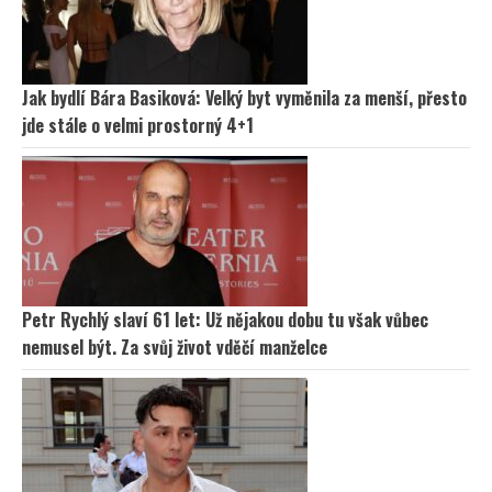
Jak bydlí Bára Basiková: Velký byt vyměnila za menší, přesto
jde stále o velmi prostorný 4+1
Petr Rychlý slaví 61 let: Už nějakou dobu tu však vůbec
nemusel být. Za svůj život vděčí manželce