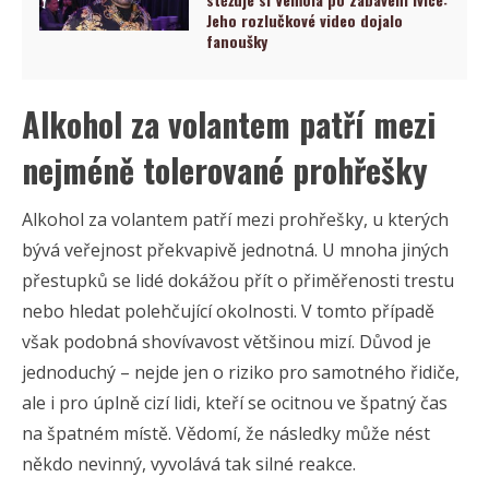
Jeho rozlučkové video dojalo
fanoušky
Alkohol za volantem patří mezi
nejméně tolerované prohřešky
Alkohol za volantem patří mezi prohřešky, u kterých
bývá veřejnost překvapivě jednotná. U mnoha jiných
přestupků se lidé dokážou přít o přiměřenosti trestu
nebo hledat polehčující okolnosti. V tomto případě
však podobná shovívavost většinou mizí. Důvod je
jednoduchý – nejde jen o riziko pro samotného řidiče,
ale i pro úplně cizí lidi, kteří se ocitnou ve špatný čas
na špatném místě. Vědomí, že následky může nést
někdo nevinný, vyvolává tak silné reakce.