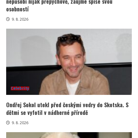
nepůsobí nijak přepychově, zaujme spíše svou
osobností
9. 8. 2026
Celebrity
Ondřej Sokol utekl před českými vedry do Skotska. S
dětmi se vyfotil v nádherné přírodě
9. 8. 2026