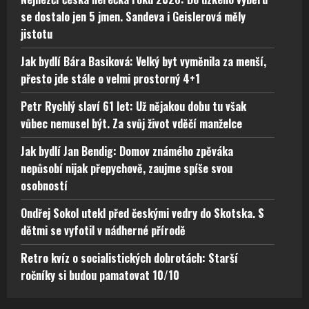
se dostalo jen 5 jmen. Sandeva i Geislerová měly
jistotu
Jak bydlí Bára Basiková: Velký byt vyměnila za menší,
přesto jde stále o velmi prostorný 4+1
Petr Rychlý slaví 61 let: Už nějakou dobu tu však
vůbec nemusel být. Za svůj život vděčí manželce
Jak bydlí Jan Bendig: Domov známého zpěváka
nepůsobí nijak přepychově, zaujme spíše svou
osobností
Ondřej Sokol utekl před českými vedry do Skotska. S
dětmi se vyfotil v nádherné přírodě
Retro kvíz o socialistických dobrotách: Starší
ročníky si budou pamatovat 10/10