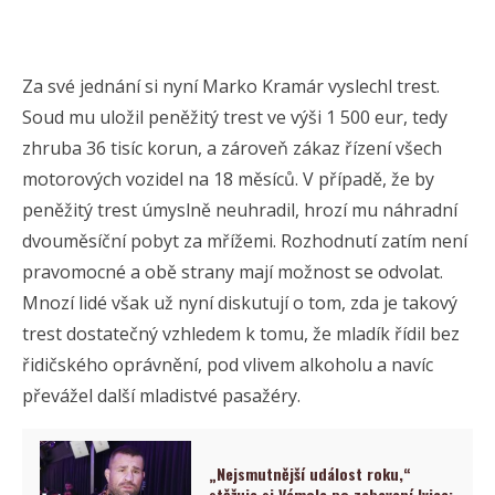
Za své jednání si nyní Marko Kramár vyslechl trest.
Soud mu uložil peněžitý trest ve výši 1 500 eur, tedy
zhruba 36 tisíc korun, a zároveň zákaz řízení všech
motorových vozidel na 18 měsíců. V případě, že by
peněžitý trest úmyslně neuhradil, hrozí mu náhradní
dvouměsíční pobyt za mřížemi. Rozhodnutí zatím není
pravomocné a obě strany mají možnost se odvolat.
Mnozí lidé však už nyní diskutují o tom, zda je takový
trest dostatečný vzhledem k tomu, že mladík řídil bez
řidičského oprávnění, pod vlivem alkoholu a navíc
převážel další mladistvé pasažéry.
„Nejsmutnější událost roku,“
stěžuje si Vémola po zabavení lvice: