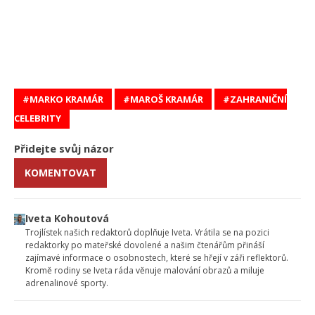
MARKO KRAMÁR
MAROŠ KRAMÁR
ZAHRANIČNÍ
CELEBRITY
Přidejte svůj názor
KOMENTOVAT
Iveta Kohoutová
Trojlístek našich redaktorů doplňuje Iveta. Vrátila se na pozici
redaktorky po mateřské dovolené a našim čtenářům přináší
zajímavé informace o osobnostech, které se hřejí v záři reflektorů.
Kromě rodiny se Iveta ráda věnuje malování obrazů a miluje
adrenalinové sporty.