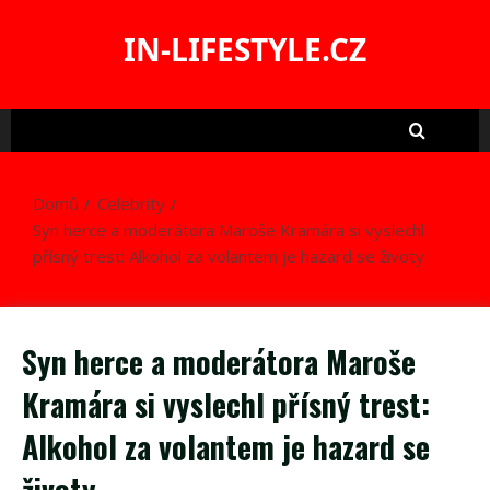
Skip
to
IN-LIFESTYLE.CZ
content
Domů
Celebrity
Syn herce a moderátora Maroše Kramára si vyslechl
přísný trest: Alkohol za volantem je hazard se životy
Syn herce a moderátora Maroše
Kramára si vyslechl přísný trest:
Alkohol za volantem je hazard se
životy