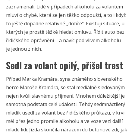
zaznamenali. Lidé v případech alkoholu za volantem
mluví o chybě, která se jen těžko odpouští, a to i když
to ještě dopadne relativně „dobře“. Existují situace, u
kterých je prostě těžké hledat omluvu. Řídit auto bez
řidičského oprávnění – a navíc pod vlivem alkoholu –
je jednou z nich.
Sedl za volant opilý, přišel trest
Případ Marka Kramára, syna známého slovenského
herce Maroše Kramára, se stal mediálně sledovaným
nejen kvůli slavnému příjmení. Mnohem důležitější je
samotná podstata celé události. Tehdy sedmnáctiletý
mladík usedl za volant bez řidičského průkazu, v krvi
měl přes jedno promile alkoholu a ve voze vezl další
mladé lidi. Jízda skončila nárazem do betonové zdi, jak