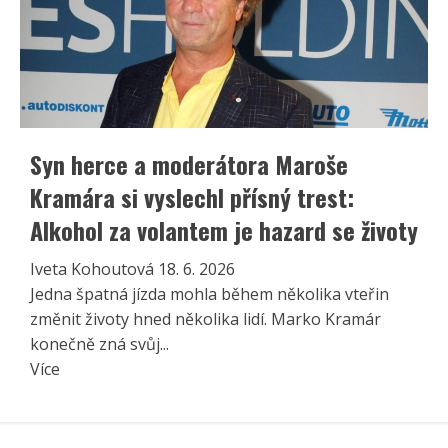
Syn herce a moderátora Maroše
Kramára si vyslechl přísný trest:
Alkohol za volantem je hazard se životy
Iveta Kohoutová
18. 6. 2026
Jedna špatná jízda mohla během několika vteřin
změnit životy hned několika lidí. Marko Kramár
konečně zná svůj...
Read
Více
more
about
Syn