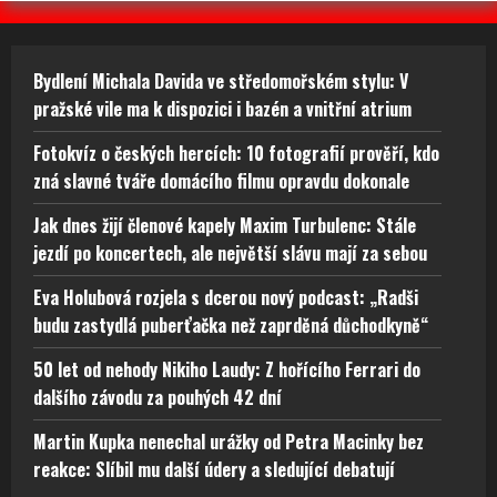
Bydlení Michala Davida ve středomořském stylu: V
pražské vile ma k dispozici i bazén a vnitřní atrium
Fotokvíz o českých hercích: 10 fotografií prověří, kdo
zná slavné tváře domácího filmu opravdu dokonale
Jak dnes žijí členové kapely Maxim Turbulenc: Stále
jezdí po koncertech, ale největší slávu mají za sebou
Eva Holubová rozjela s dcerou nový podcast: „Radši
budu zastydlá puberťačka než zaprděná důchodkyně“
50 let od nehody Nikiho Laudy: Z hořícího Ferrari do
dalšího závodu za pouhých 42 dní
Martin Kupka nenechal urážky od Petra Macinky bez
reakce: Slíbil mu další údery a sledující debatují