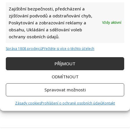
Zajištění bezpečnosti, předcházení a
zjišťování podvodů a odstraňování chyb,
Poskytování a zobrazování reklamy a
Vždy aktivní
obsahu, Ukládání a sdělování voleb
Eva Holubová rozjela s dcerou nový podcast: „Radši budu
ochrany osobních údajů.
zastydlá puberťačka než zaprděná důchodkyně“
Správa 1808 prodejců
Přečtěte si více o těchto účelech
PŘÍJMOUT
ODMÍTNOUT
Spravovat možnosti
50 let od nehody Nikiho Laudy: Z hořícího Ferrari do dalšího
závodu za pouhých 42 dní
Zásady cookies
Prohlášení o ochraně osobních údajů
Kontakt