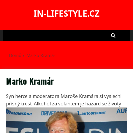
Skip
to
IN-LIFESTYLE.CZ
content
Domů
Marko Kramár
Marko Kramár
Syn herce a moderátora Maroše Kramára si vyslechl
přísný trest: Alkohol za volantem je hazard se životy