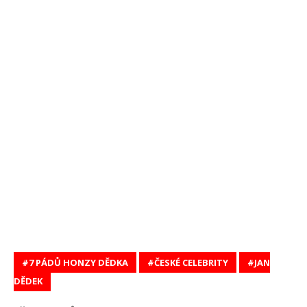
7 PÁDŮ HONZY DĚDKA
ČESKÉ CELEBRITY
JAN
DĚDEK