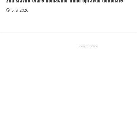
zná slavné tváře domácího filmu opravdu dokonale
5. 8. 2026