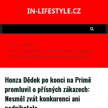
Skip
to
IN-LIFESTYLE.CZ
content
Domů
Celebrity
Honza Dědek po konci na Primě promluvil o přísných
zákazech: Nesměl zvát konkurenci ani podnikatele
Honza Dědek po konci na Primě
promluvil o přísných zákazech:
Nesměl zvát konkurenci ani
podnikatele