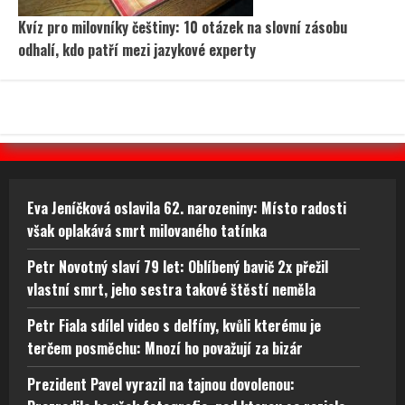
Kvíz pro milovníky češtiny: 10 otázek na slovní zásobu
odhalí, kdo patří mezi jazykové experty
Eva Jeníčková oslavila 62. narozeniny: Místo radosti
však oplakává smrt milovaného tatínka
Petr Novotný slaví 79 let: Oblíbený bavič 2x přežil
vlastní smrt, jeho sestra takové štěstí neměla
Petr Fiala sdílel video s delfíny, kvůli kterému je
terčem posměchu: Mnozí ho považují za bizár
Prezident Pavel vyrazil na tajnou dovolenou: