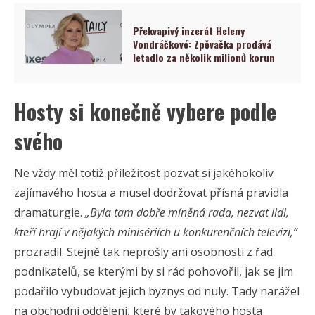
Překvapivý inzerát Heleny
Vondráčkové: Zpěvačka prodává
letadlo za několik milionů korun
Hosty si konečně vybere podle
svého
Ne vždy měl totiž příležitost pozvat si jakéhokoliv
zajímavého hosta a musel dodržovat přísná pravidla
dramaturgie.
„Byla tam dobře míněná rada, nezvat lidi,
kteří hrají v nějakých minisériích u konkurenčních televizi,“
prozradil. Stejně tak neprošly ani osobnosti z řad
podnikatelů, se kterými by si rád pohovořil, jak se jim
podařilo vybudovat jejich byznys od nuly. Tady narážel
na obchodní oddělení, které by takového hosta