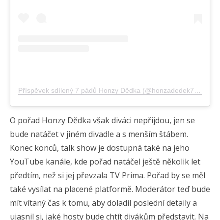
Příspěvek sdílený 7 pádů Honzy Dědka (@honzadedek7padu)
O pořad Honzy Dědka však diváci nepřijdou, jen se
bude natáčet v jiném divadle a s menším štábem.
Konec konců, talk show je dostupná také na jeho
YouTube kanále, kde pořad natáčel ještě několik let
předtím, než si jej převzala TV Prima. Pořad by se měl
také vysílat na placené platformě. Moderátor teď bude
mít vítaný čas k tomu, aby doladil poslední detaily a
ujasnil si, jaké hosty bude chtít divákům představit. Na