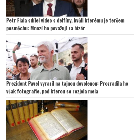
Petr Fiala sdílel video s delfíny, kvůli kterému je terčem
posměchu: Mnozí ho považují za bizár
Prezident Pavel vyrazil na tajnou dovolenou: Prozradila ho
však fotografie, pod kterou se rozjela mela