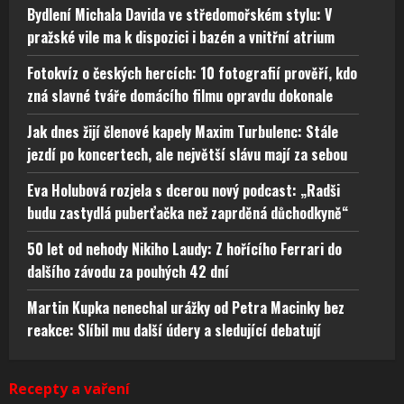
Bydlení Michala Davida ve středomořském stylu: V
pražské vile ma k dispozici i bazén a vnitřní atrium
Fotokvíz o českých hercích: 10 fotografií prověří, kdo
zná slavné tváře domácího filmu opravdu dokonale
Jak dnes žijí členové kapely Maxim Turbulenc: Stále
jezdí po koncertech, ale největší slávu mají za sebou
Eva Holubová rozjela s dcerou nový podcast: „Radši
budu zastydlá puberťačka než zaprděná důchodkyně“
50 let od nehody Nikiho Laudy: Z hořícího Ferrari do
dalšího závodu za pouhých 42 dní
Martin Kupka nenechal urážky od Petra Macinky bez
reakce: Slíbil mu další údery a sledující debatují
Recepty a vaření