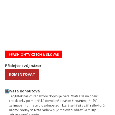
FASHIONTV CZECH & SLOVAK
Přidejte svůj názor
KOMENTOVAT
Iveta Kohoutová
Trojlístek našich redaktorů doplňuje Iveta. Vrátila se na pozici
redaktorky po mateřské dovolené a našim čtenářům přináší
zajímavé informace o osobnostech, které se hřejí v záři reflektorů.
Kromě rodiny se Iveta ráda věnuje malování obrazů a miluje
adrenalinové sporty.