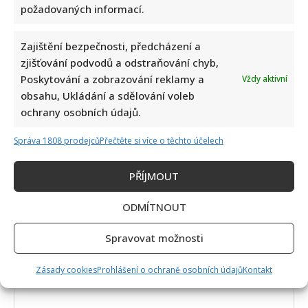
požadovaných informací.
Zajištění bezpečnosti, předcházení a
zjišťování podvodů a odstraňování chyb,
Poskytování a zobrazování reklamy a
Vždy aktivní
obsahu, Ukládání a sdělování voleb
ochrany osobních údajů.
Napsat komentář
Správa 1808 prodejců
Přečtěte si více o těchto účelech
Vaše e-mailová adresa nebude zveřejněna.
Vyžadované informace jsou označeny
*
PŘÍJMOUT
Komentář
*
ODMÍTNOUT
Spravovat možnosti
Zásady cookies
Prohlášení o ochraně osobních údajů
Kontakt