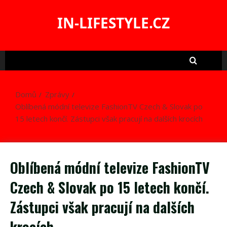
Skip
to
IN-LIFESTYLE.CZ
content
Domů
Zprávy
Oblíbená módní televize FashionTV Czech & Slovak po
15 letech končí. Zástupci však pracují na dalších krocích
Oblíbená módní televize FashionTV
Czech & Slovak po 15 letech končí.
Zástupci však pracují na dalších
krocích