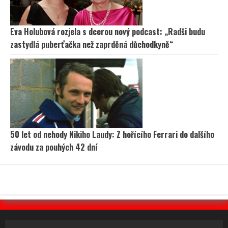
Eva Holubová rozjela s dcerou nový podcast: „Radši budu
zastydlá puberťačka než zaprděná důchodkyně“
50 let od nehody Nikiho Laudy: Z hořícího Ferrari do dalšího
závodu za pouhých 42 dní