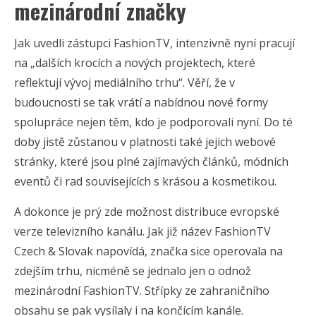
mezinárodní značky
Jak uvedli zástupci FashionTV, intenzivně nyní pracují
na „dalších krocích a nových projektech, které
reflektují vývoj mediálního trhu“. Věří, že v
budoucnosti se tak vrátí a nabídnou nové formy
spolupráce nejen těm, kdo je podporovali nyní. Do té
doby jistě zůstanou v platnosti také jejich webové
stránky, které jsou plné zajímavých článků, módních
eventů či rad souvisejících s krásou a kosmetikou.
A dokonce je prý zde možnost distribuce evropské
verze televizního kanálu. Jak již název FashionTV
Czech & Slovak napovídá, značka sice operovala na
zdejším trhu, nicméně se jednalo jen o odnož
mezinárodní FashionTV. Střípky ze zahraničního
obsahu se pak vysílaly i na končícím kanále.