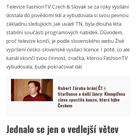
Televize FashionTV Czech & Slovak se za roky vysílání
dostala do povědomí lidí a vybudovala si svou pevnou
základnu sledujících. Jak uvádí TN, byla dlouhá léta
stabilní součástí programových nabídek. Důvodem,
proč televize končí, je podle slovenského webu Živé
vypršení česko-slovenské vysílací licence. I poté, co ale
kanál skončí svou činnost, značka, kterou FashionTV
vybudovala, bude pokračovat dál.
Robert Záruba brání ČT i
StarDance a další žánry: Klempířova
slova spustila kauzu, která hýbe
Českem
Jednalo se jen o vedlejší větev