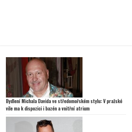
Bydlení Michala Davida ve středomořském stylu: V pražské
vile ma k dispozici i bazén a vnitřní atrium