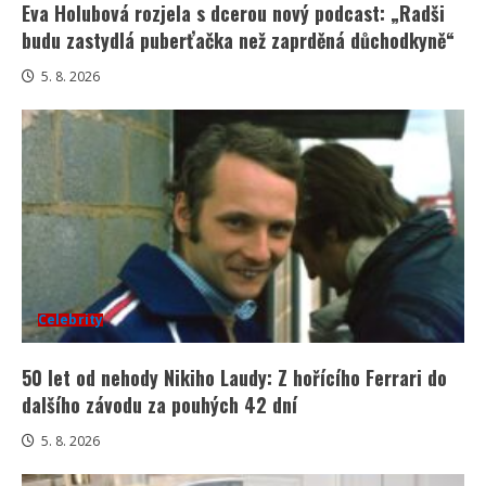
Eva Holubová rozjela s dcerou nový podcast: „Radši
budu zastydlá puberťačka než zaprděná důchodkyně“
5. 8. 2026
Celebrity
50 let od nehody Nikiho Laudy: Z hořícího Ferrari do
dalšího závodu za pouhých 42 dní
5. 8. 2026