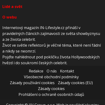
Lidé a svět
O webu
Internetový magazín IN-Lifestyle.cz přináší v
pravidelných článcích zajímavosti ze světa showbyznysu
a ze života celebrit.
Život ve světle reflektorů je věčné téma, které není fádní
a nikdy se neomrzí.
Pojďte nahlédnout pod pokličku života Hollywoodských
hvězd i do soukromí českých celebrit.
Redakce
O nás
Kontakt
Všeobecné obchodní podmínky
Zásady používání cookies
Zásady cookies (EU)
Zásady cookies
Prohlášení o ochraně osobních údajů
Copyright © JJV Group, s.r.o. Web je součástí skupiny