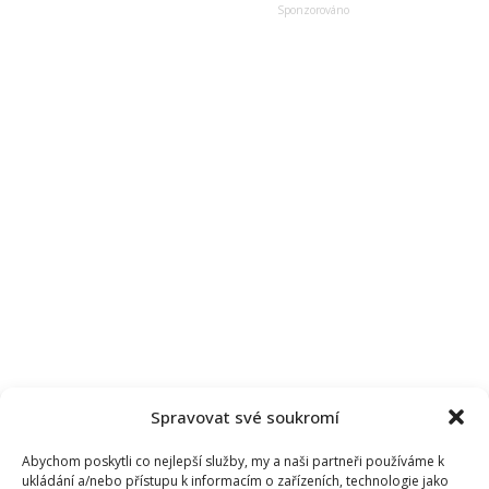
manželem
jsou
za
Lujzu
velmi
vděční
Spravovat své soukromí
Abychom poskytli co nejlepší služby, my a naši partneři používáme k
ukládání a/nebo přístupu k informacím o zařízeních, technologie jako