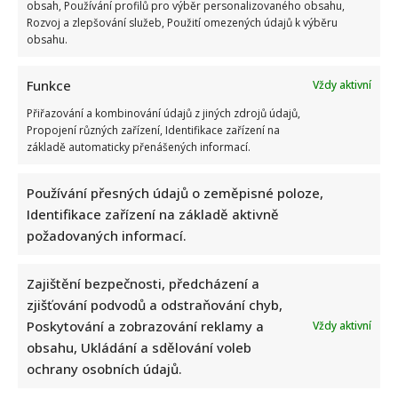
obsah, Používání profilů pro výběr personalizovaného obsahu,
Rozvoj a zlepšování služeb, Použití omezených údajů k výběru
obsahu.
Funkce
Vždy aktivní
Přiřazování a kombinování údajů z jiných zdrojů údajů,
Propojení různých zařízení, Identifikace zařízení na
Marek Ztracený zrušil velkolepé finále svého koncertu na
základě automaticky přenášených informací.
Letné
Používání přesných údajů o zeměpisné poloze,
Identifikace zařízení na základě aktivně
požadovaných informací.
Zajištění bezpečnosti, předcházení a
zjišťování podvodů a odstraňování chyb,
Test znalostí o československých pohádkách: Bez chyby
Poskytování a zobrazování reklamy a
Vždy aktivní
projde málokdo, pamětníci by ale měli dát alespoň 8/10
obsahu, Ukládání a sdělování voleb
ochrany osobních údajů.