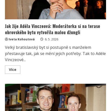
Jak žije Adéla Vinczeová: Moderátorka si na terase
obrovského bytu vytvořila malou džungli
Iveta Kohoutová
6. 5. 2026
Velký bratislavský byt si postupně s manželem
přestavuje tak, jak se mění jejich potřeby. Tak to Adéle
Vinczeové...
Read
Více
more
about
Jak
žije
Adéla
Vinczeová:
Moderátorka
si
na
terase
obrovského
bytu