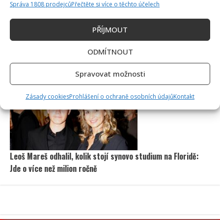
Správa 1808 prodejců
Přečtěte si více o těchto účelech
PŘÍJMOUT
ODMÍTNOUT
Petr Macinka se pochlubil vzácnými fotkami své dcery z
oslavy narozenin: Fanoušci lichotí celé rodině
Spravovat možnosti
Zásady cookies
Prohlášení o ochraně osobních údajů
Kontakt
Leoš Mareš odhalil, kolik stojí synovo studium na Floridě:
Jde o více než milion ročně