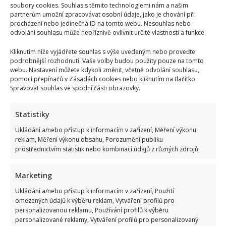
soubory cookies. Souhlas s těmito technologiemi nám a našim
partnerům umožní zpracovávat osobní údaje, jako je chování při
procházení nebo jedinečná ID na tomto webu. Nesouhlas nebo
odvolání souhlasu může nepříznivě ovlivnit určité vlastnosti a funkce.
Kliknutím níže vyjádřete souhlas s výše uvedeným nebo proveďte
podrobnější rozhodnutí. Vaše volby budou použity pouze na tomto
webu. Nastavení můžete kdykoli změnit, včetně odvolání souhlasu,
pomocí přepínačů v Zásadách cookies nebo kliknutím na tlačítko
Spravovat souhlas ve spodní části obrazovky.
Statistiky
Ukládání a/nebo přístup k informacím v zařízení, Měření výkonu
reklam, Měření výkonu obsahu, Porozumění publiku
prostřednictvím statistik nebo kombinací údajů z různých zdrojů.
Marketing
Ukládání a/nebo přístup k informacím v zařízení, Použití
Kristýna Leichtová se zastala kojení na veřejnosti pomocí
omezených údajů k výběru reklam, Vytváření profilů pro
kontroverzní fotky: Bude prý bojovat celý týden
personalizovanou reklamu, Používání profilů k výběru
personalizované reklamy, Vytváření profilů pro personalizovaný