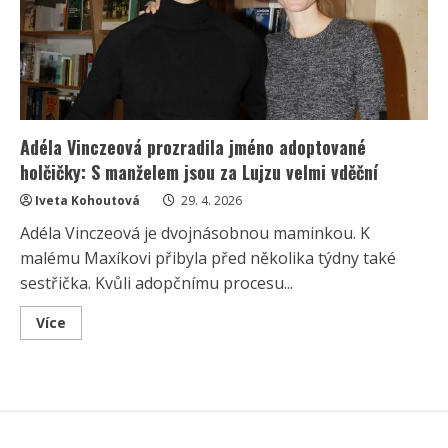
vytvořila
malou
džungli
Adéla Vinczeová prozradila jméno adoptované
holčičky: S manželem jsou za Lujzu velmi vděční
Iveta Kohoutová
29. 4. 2026
Adéla Vinczeová je dvojnásobnou maminkou. K
malému Maxíkovi přibyla před několika týdny také
sestřička. Kvůli adopčnímu procesu...
Read
Více
more
about
Adéla
Vinczeová
prozradila
jméno
adoptované
holčičky:
S