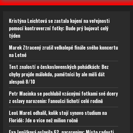
Kristýna Leichtová se zastala kojení na veřejnosti
pomocí kontroverzní fotky: Bude prý bojovat celý
týden
Marek Ztracený zrušil velkolepé finále svého koncertu
na Letné
Test znalostí o československých pohádkách: Bez
chyby projde málokdo, pamětníci by ale měli dát
alespoň 8/10
Petr Macinka se pochlubil vzácnými fotkami své dcery
z oslavy narozenin: Fanoušci lichotí celé rodině
Leoš Mareš odhalil, kolik stojí synovo studium na
Floridě: Jde o více než milion ročně
Eva Jeníčková oslavila 62. narozeniny: Místo radosti