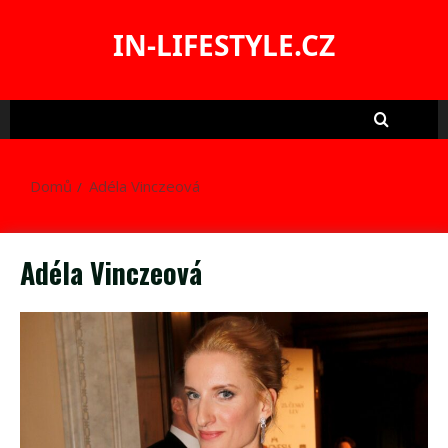
Skip
to
IN-LIFESTYLE.CZ
content
Domů
Adéla Vinczeová
Adéla Vinczeová