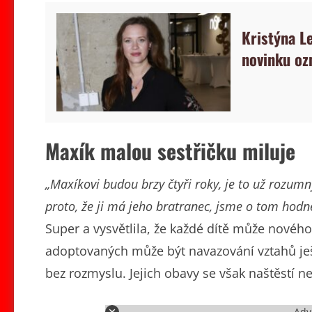
Kristýna L
novinku oz
Maxík malou sestřičku miluje
„Maxíkovi budou brzy čtyři roky, je to už rozumný
proto, že ji má jeho bratranec, jsme o tom hodně 
Super a vysvětlila, že každé dítě může novéh
adoptovaných může být navazování vztahů ješt
bez rozmyslu. Jejich obavy se však naštěstí ne
Adv