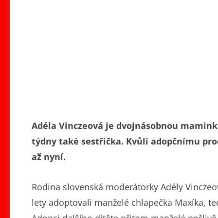
Adéla Vinczeová je dvojnásobnou maminko
týdny také sestřička. Kvůli adopčnímu pro
až nyní.
Rodina slovenská moderátorky Adély Vinczeové
lety adoptovali manželé chlapečka Maxíka, te