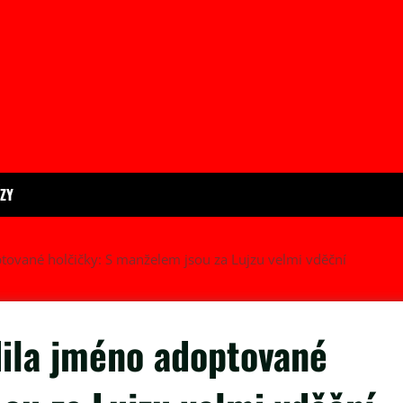
ÍZY
tované holčičky: S manželem jsou za Lujzu velmi vděční
dila jméno adoptované