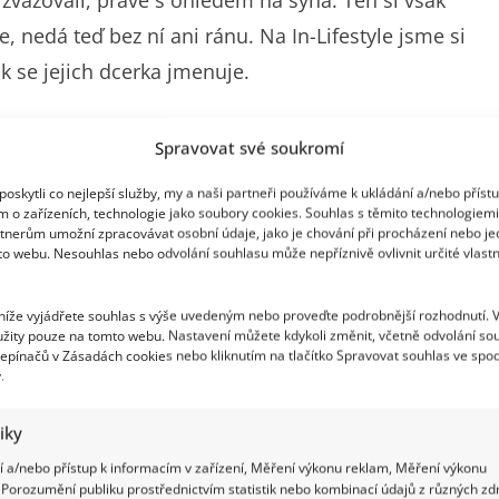
zvažovali, právě s ohledem na syna. Ten si však
e, nedá teď bez ní ani ránu. Na In-Lifestyle jsme si
ak se jejich dcerka jmenuje.
Spravovat své soukromí
oskytli co nejlepší služby, my a naši partneři používáme k ukládání a/nebo příst
olik týdnů doma, museli zprvu kvůli probíhajícímu
m o zařízeních, technologie jako soubory cookies. Souhlas s těmito technologiem
 nemohou prozrazovat podrobnosti, ale se jménem
tnerům umožní zpracovávat osobní údaje, jako je chování při procházení nebo j
to webu. Nesouhlas nebo odvolání souhlasu může nepříznivě ovlivnit určité vlastn
 jmenuje Lujza a jsme za ni velmi vděční,“
řekl Viktor
 jsou tak čerstvě čtyřčlennou rodinou a
 níže vyjádřete souhlas s výše uvedeným nebo proveďte podrobnější rozhodnutí. 
žity pouze na tomto webu. Nastavení můžete kdykoli změnit, včetně odvolání so
čet.
epínačů v Zásadách cookies nebo kliknutím na tlačítko Spravovat souhlas ve spod
.
tiky
 a/nebo přístup k informacím v zařízení, Měření výkonu reklam, Měření výkonu
Porozumění publiku prostřednictvím statistik nebo kombinací údajů z různých zdr