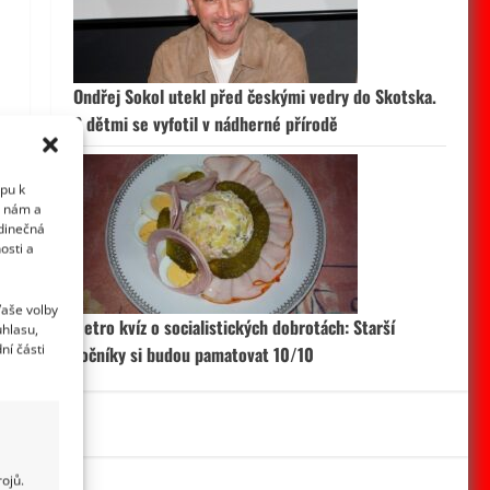
Ondřej Sokol utekl před českými vedry do Skotska.
S dětmi se vyfotil v nádherné přírodě
upu k
i nám a
edinečná
osti a
Vaše volby
Retro kvíz o socialistických dobrotách: Starší
uhlasu,
ní části
ročníky si budou pamatovat 10/10
ojů.