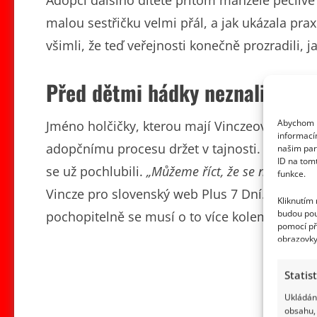
Adopci dalšího dítěte přitom manželé pečlivě 
malou sestřičku velmi přál, a jak ukázala prax
všimli, že teď veřejnosti konečně prozradili, j
Před dětmi hádky neznali
Abychom p
Jméno holčičky, kterou mají Vinczeovi už něk
informací
adopčnímu procesu držet v tajnosti. Ani teď
našim par
ID na tom
se už pochlubili.
„Můžeme říct, že se naše dcera
funkce.
Vincze pro slovenský web Plus 7 Dní. Manželé
Kliknutím
budou pou
pochopitelně se musí o to více kolem dětí otá
pomocí př
obrazovky
Statis
Ukládání
obsahu, 