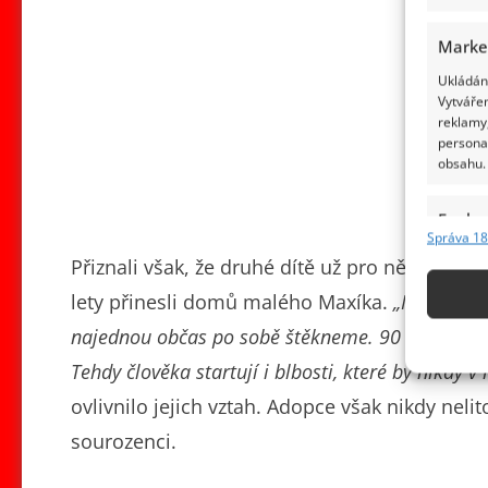
Marke
Ukládání
Vytvářen
reklamy,
persona
obsahu.
Funkc
Správa 18
Přiřazov
Přiznali však, že druhé dítě už pro ně nebylo
Identifi
lety přinesli domů malého Maxíka.
„Maxík urči
Použív
najednou občas po sobě štěkneme. 90 procent pří
základ
Tehdy člověka startují i ​​blbosti, které by nikdy v
ovlivnilo jejich vztah. Adopce však nikdy nelit
Zajišt
sourozenci.
odstra
obsahu