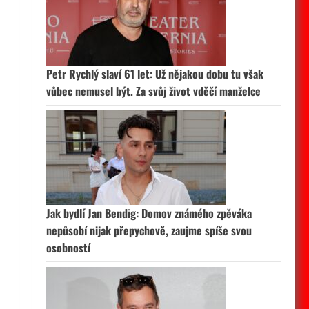
Petr Rychlý slaví 61 let: Už nějakou dobu tu však
vůbec nemusel být. Za svůj život vděčí manželce
Jak bydlí Jan Bendig: Domov známého zpěváka
nepůsobí nijak přepychově, zaujme spíše svou
osobností