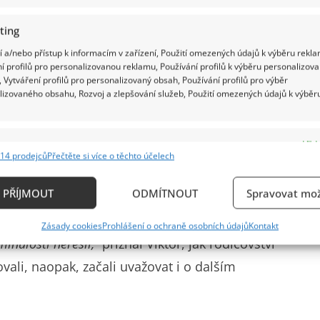
ting
 a/nebo přístup k informacím v zařízení, Použití omezených údajů k výběru rekla
í profilů pro personalizovanou reklamu, Používání profilů k výběru personalizov
 Vytváření profilů pro personalizovaný obsah, Používání profilů pro výběr
lizovaného obsahu, Rozvoj a zlepšování služeb, Použití omezených údajů k výběr
e
Vždy
14 prodejců
Přečtěte si více o těchto účelech
ání a kombinování údajů z jiných zdrojů údajů, Propojení různých zařízení,
 takovou změnou, jako když si před více než třemi
kace zařízení na základě automaticky přenášených informací.
PŘÍJMOUT
ODMÍTNOUT
Spravovat mož
tě nejvíce změnil náš vztah. 7 let jsme se nehádali a
ání přesných údajů o zeměpisné poloze, Identifikace zařízení n
padných třenic ale připisujeme fyzické vyčerpanosti.
Zásady cookies
Prohlášení o ochraně osobních údajů
Kontakt
ě aktivně vyžádaných informací.
 minulosti neřešil,“
přiznal Viktor, jak rodičovství
ovali, naopak, začali uvažovat i o dalším
ění bezpečnosti, předcházení a zjišťování podvodů a
ňování chyb, Poskytování a zobrazování reklamy a
Vždy
, Ukládání a sdělování voleb ochrany osobních údajů.