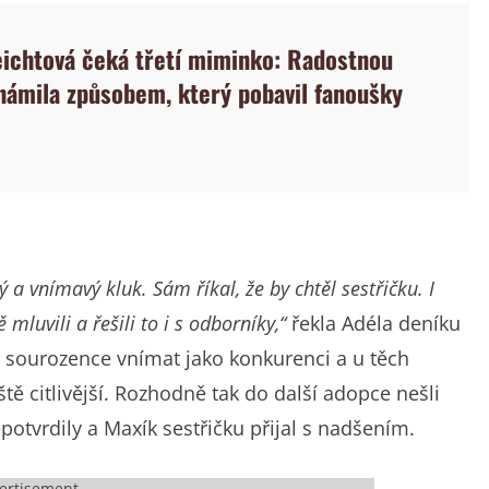
eichtová čeká třetí miminko: Radostnou
námila způsobem, který pobavil fanoušky
 a vnímavý kluk. Sám říkal, že by chtěl sestřičku. I
mluvili a řešili to i s odborníky,“
řekla Adéla deníku
o sourozence vnímat jako konkurenci a u těch
ě citlivější. Rozhodně tak do další adopce nešli
potvrdily a Maxík sestřičku přijal s nadšením.
ertisement