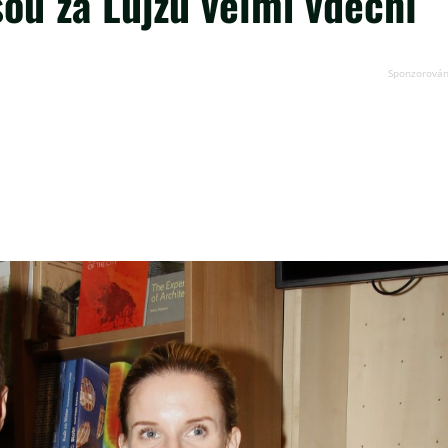
ou za Lujzu velmi vděční