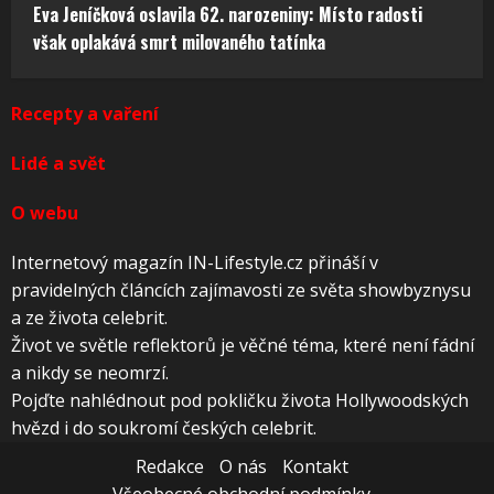
Eva Jeníčková oslavila 62. narozeniny: Místo radosti
však oplakává smrt milovaného tatínka
Recepty a vaření
Lidé a svět
O webu
Internetový magazín IN-Lifestyle.cz přináší v
pravidelných článcích zajímavosti ze světa showbyznysu
a ze života celebrit.
Život ve světle reflektorů je věčné téma, které není fádní
a nikdy se neomrzí.
Pojďte nahlédnout pod pokličku života Hollywoodských
hvězd i do soukromí českých celebrit.
Redakce
O nás
Kontakt
Všeobecné obchodní podmínky