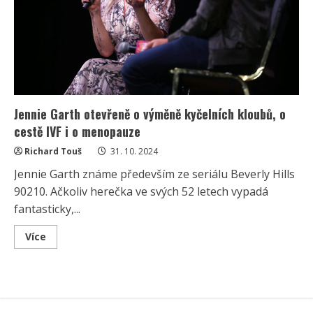
Jennie Garth otevřeně o výměně kyčelních kloubů, o
cestě IVF i o menopauze
Richard Touš
31. 10. 2024
Jennie Garth známe především ze seriálu Beverly Hills
90210. Ačkoliv herečka ve svých 52 letech vypadá
fantasticky,...
Read
Více
more
about
Jennie
Garth
otevřeně
o
výměně