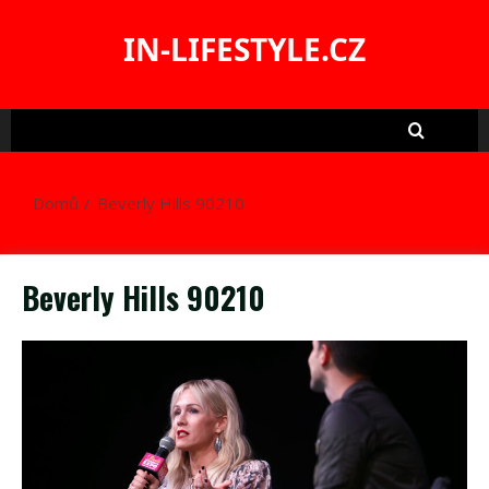
Skip
to
IN-LIFESTYLE.CZ
content
Domů
Beverly Hills 90210
Beverly Hills 90210