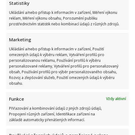
Statistiky
Ukládání a/nebo přístup k informacím v zařízení, Měření výkonu
reklam, Měření výkonu obsahu, Porozumění publiku
prostřednictvím statistik nebo kombinací údajů z různých zdrojů.
Marketing
Ukládání a/nebo přístup k informacím v zařízení, Použití
Marek Ztracený zrušil velkolepé finále svého koncertu na
omezených údajů k výběru reklam, Vytváření profilů pro
Letné
personalizovanou reklamu, Používání profilů k výběru
personalizované reklamy, Vytváření profilů pro personalizovaný
obsah, Používání profilů pro výběr personalizovaného obsahu,
Rozvoj a zlepšování služeb, Použití omezených údajů k výběru
obsahu.
Funkce
Vždy aktivní
Přiřazování a kombinování údajů z jiných zdrojů údajů,
Test znalostí o československých pohádkách: Bez chyby
Propojení různých zařízení, Identifikace zařízení na
projde málokdo, pamětníci by ale měli dát alespoň 8/10
základě automaticky přenášených informací.