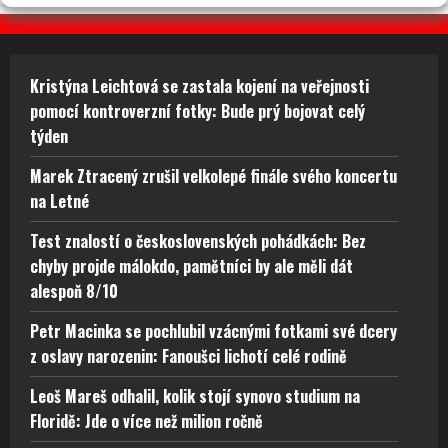
Kristýna Leichtová se zastala kojení na veřejnosti
pomocí kontroverzní fotky: Bude prý bojovat celý
týden
Marek Ztracený zrušil velkolepé finále svého koncertu
na Letné
Test znalostí o československých pohádkách: Bez
chyby projde málokdo, pamětníci by ale měli dát
alespoň 8/10
Petr Macinka se pochlubil vzácnými fotkami své dcery
z oslavy narozenin: Fanoušci lichotí celé rodině
Leoš Mareš odhalil, kolik stojí synovo studium na
Floridě: Jde o více než milion ročně