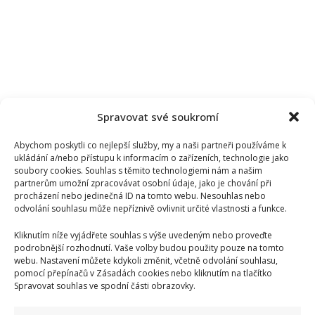
Spravovat své soukromí
Abychom poskytli co nejlepší služby, my a naši partneři používáme k
ukládání a/nebo přístupu k informacím o zařízeních, technologie jako
soubory cookies. Souhlas s těmito technologiemi nám a našim
partnerům umožní zpracovávat osobní údaje, jako je chování při
procházení nebo jedinečná ID na tomto webu. Nesouhlas nebo
odvolání souhlasu může nepříznivě ovlivnit určité vlastnosti a funkce.
Kliknutím níže vyjádřete souhlas s výše uvedeným nebo proveďte
podrobnější rozhodnutí. Vaše volby budou použity pouze na tomto
webu. Nastavení můžete kdykoli změnit, včetně odvolání souhlasu,
pomocí přepínačů v Zásadách cookies nebo kliknutím na tlačítko
Kristýna Leichtová se zastala kojení na veřejnosti pomocí
Spravovat souhlas ve spodní části obrazovky.
kontroverzní fotky: Bude prý bojovat celý týden