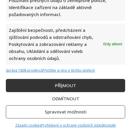
Používání přesných údajů o zeměpisné poloze,
Identifikace zařízení na základě aktivně
požadovaných informací.
Zajištění bezpečnosti, předcházení a
zjišťování podvodů a odstraňování chyb,
Petr Macinka se pochlubil vzácnými fotkami své dcery z
Poskytování a zobrazování reklamy a
Vždy aktivní
oslavy narozenin: Fanoušci lichotí celé rodině
obsahu, Ukládání a sdělování voleb
ochrany osobních údajů.
Správa 1808 prodejců
Přečtěte si více o těchto účelech
PŘÍJMOUT
Leoš Mareš odhalil, kolik stojí synovo studium na Floridě:
ODMÍTNOUT
Jde o více než milion ročně
Spravovat možnosti
Zásady cookies
Prohlášení o ochraně osobních údajů
Kontakt