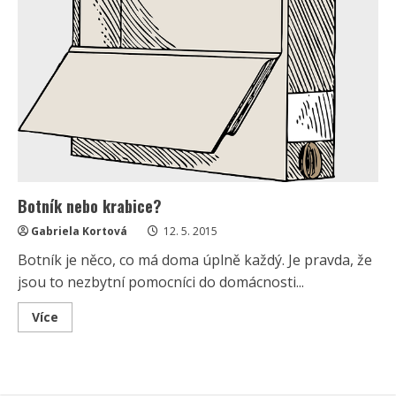
Botník nebo krabice?
Gabriela Kortová
12. 5. 2015
Botník je něco, co má doma úplně každý. Je pravda, že
jsou to nezbytní pomocníci do domácnosti...
Read
Více
more
about
Botník
nebo
krabice?