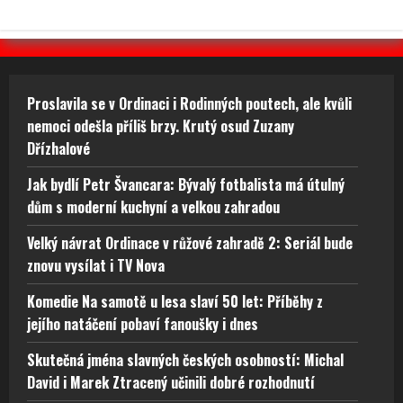
Proslavila se v Ordinaci i Rodinných poutech, ale kvůli
nemoci odešla příliš brzy. Krutý osud Zuzany
Dřízhalové
Jak bydlí Petr Švancara: Bývalý fotbalista má útulný
dům s moderní kuchyní a velkou zahradou
Velký návrat Ordinace v růžové zahradě 2: Seriál bude
znovu vysílat i TV Nova
Komedie Na samotě u lesa slaví 50 let: Příběhy z
jejího natáčení pobaví fanoušky i dnes
Skutečná jména slavných českých osobností: Michal
David i Marek Ztracený učinili dobré rozhodnutí