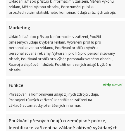
nemoci odešla příliš brzy. Krutý osud Zuzany Dřízhalové
Ukládání a/nebo přístup k informacím v zařízení, Měření výkonu
reklam, Měření výkonu obsahu, Porozumění publiku
prostřednictvím statistik nebo kombinací údajů z různých zdrojů.
Marketing
Ukládání a/nebo přístup k informacím v zařízení, Použití
omezených údajů k výběru reklam, Vytváření profilů pro
personalizovanou reklamu, Používání profilů k výběru
personalizované reklamy, Vytváření profilů pro personalizovaný
Jak bydlí Petr Švancara: Bývalý fotbalista má útulný dům s
obsah, Používání profilů pro výběr personalizovaného obsahu,
moderní kuchyní a velkou zahradou
Rozvoj a zlepšování služeb, Použití omezených údajů k výběru
obsahu.
Funkce
Vždy aktivní
Přiřazování a kombinování údajů z jiných zdrojů údajů,
Propojení různých zařízení, Identifikace zařízení na
základě automaticky přenášených informací.
Velký návrat Ordinace v růžové zahradě 2: Seriál bude znovu
Používání přesných údajů o zeměpisné poloze,
vysílat i TV Nova
Identifikace zařízení na základě aktivně vyžádaných