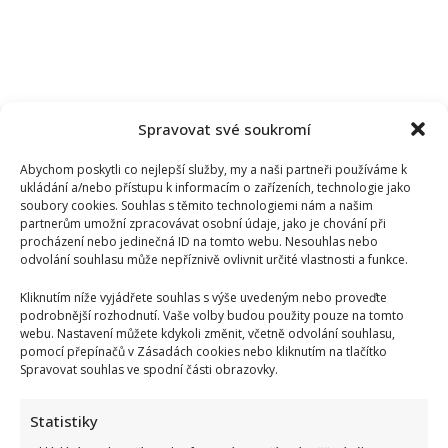
Spravovat své soukromí
Abychom poskytli co nejlepší služby, my a naši partneři používáme k
ukládání a/nebo přístupu k informacím o zařízeních, technologie jako
soubory cookies. Souhlas s těmito technologiemi nám a našim
partnerům umožní zpracovávat osobní údaje, jako je chování při
procházení nebo jedinečná ID na tomto webu. Nesouhlas nebo
odvolání souhlasu může nepříznivě ovlivnit určité vlastnosti a funkce.
Kliknutím níže vyjádřete souhlas s výše uvedeným nebo proveďte
podrobnější rozhodnutí. Vaše volby budou použity pouze na tomto
webu. Nastavení můžete kdykoli změnit, včetně odvolání souhlasu,
pomocí přepínačů v Zásadách cookies nebo kliknutím na tlačítko
Spravovat souhlas ve spodní části obrazovky.
Statistiky
Proslavila se v Ordinaci i Rodinných poutech, ale kvůli