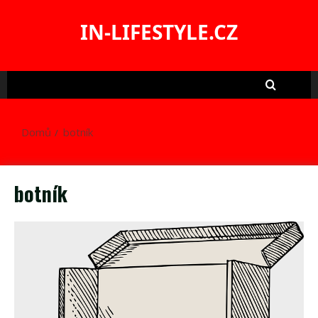
Skip
to
IN-LIFESTYLE.CZ
content
Domů
botník
botník