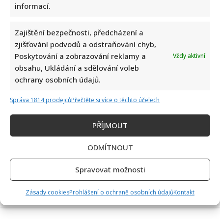
informací.
Zajištění bezpečnosti, předcházení a
zjišťování podvodů a odstraňování chyb,
Poskytování a zobrazování reklamy a
Vždy aktivní
obsahu, Ukládání a sdělování voleb
Komedie Na samotě u lesa slaví 50 let: Příběhy z jejího
ochrany osobních údajů.
natáčení pobaví fanoušky i dnes
Správa 1814 prodejců
Přečtěte si více o těchto účelech
PŘÍJMOUT
ODMÍTNOUT
Spravovat možnosti
Skutečná jména slavných českých osobností: Michal David i
Marek Ztracený učinili dobré rozhodnutí
Zásady cookies
Prohlášení o ochraně osobních údajů
Kontakt