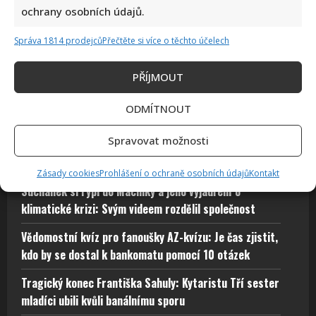
ochrany osobních údajů.
Správa 1814 prodejců
Přečtěte si více o těchto účelech
Test znalostí staré češtiny: 10 výrazů z počátku 20. století
odhalí, kdo by se tehdy domluvil
PŘÍJMOUT
ODMÍTNOUT
Spravovat možnosti
Zásady cookies
Prohlášení o ochraně osobních údajů
Kontakt
Suchánek si rýpl do Macinky a jeho vyjádření o
klimatické krizi: Svým videem rozdělil společnost
Vědomostní kvíz pro fanoušky AZ-kvízu: Je čas zjistit,
kdo by se dostal k bankomatu pomocí 10 otázek
Tragický konec Františka Sahuly: Kytaristu Tří sester
mladíci ubili kvůli banálnímu sporu