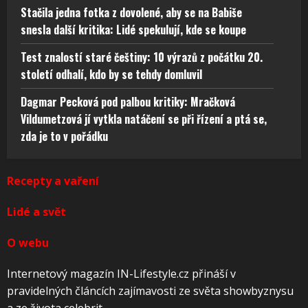
Stačila jedna fotka z dovolené, aby se na Babiše
snesla další kritika: Lidé spekulují, kde se koupe
Test znalostí staré češtiny: 10 výrazů z počátku 20.
století odhalí, kdo by se tehdy domluvil
Dagmar Pecková pod palbou kritiky: Mračková
Vildumetzová jí vytkla natáčení se při řízení a ptá se,
zda je to v pořádku
Recepty a vaření
Lidé a svět
O webu
Internetový magazín IN-Lifestyle.cz přináší v
pravidelných článcích zajímavosti ze světa showbyznysu