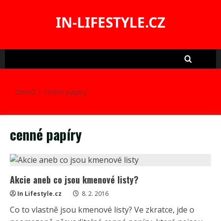
Skip
to
IN-LIFESTYLE.CZ
content
Domů
cenné papíry
cenné papíry
Akcie aneb co jsou kmenové listy?
In Lifestyle.cz
8. 2. 2016
Co to vlastně jsou kmenové listy? Ve zkratce, jde o