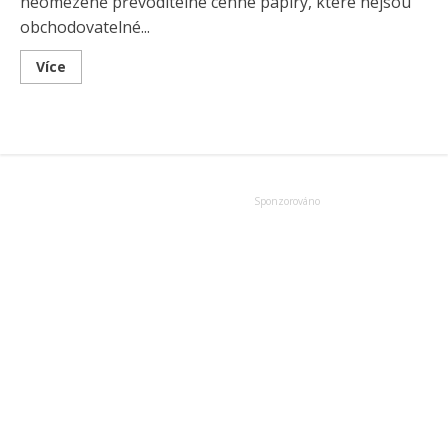
neomezeně převoditelné cenné papíry, které nejsou
obchodovatelné...
Read
Více
more
about
Akcie
aneb
co
jsou
kmenové
listy?