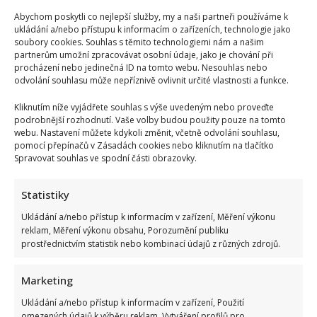
Abychom poskytli co nejlepší služby, my a naši partneři používáme k
ukládání a/nebo přístupu k informacím o zařízeních, technologie jako
soubory cookies. Souhlas s těmito technologiemi nám a našim
partnerům umožní zpracovávat osobní údaje, jako je chování při
procházení nebo jedinečná ID na tomto webu. Nesouhlas nebo
odvolání souhlasu může nepříznivě ovlivnit určité vlastnosti a funkce.
Suchánek si rýpl do Macinky a jeho vyjádření o klimatické
Kliknutím níže vyjádřete souhlas s výše uvedeným nebo proveďte
krizi: Svým videem rozdělil společnost
podrobnější rozhodnutí. Vaše volby budou použity pouze na tomto
webu. Nastavení můžete kdykoli změnit, včetně odvolání souhlasu,
pomocí přepínačů v Zásadách cookies nebo kliknutím na tlačítko
Spravovat souhlas ve spodní části obrazovky.
Statistiky
Ukládání a/nebo přístup k informacím v zařízení, Měření výkonu
reklam, Měření výkonu obsahu, Porozumění publiku
Vědomostní kvíz pro fanoušky AZ-kvízu: Je čas zjistit, kdo
prostřednictvím statistik nebo kombinací údajů z různých zdrojů.
by se dostal k bankomatu pomocí 10 otázek
Marketing
Ukládání a/nebo přístup k informacím v zařízení, Použití
omezených údajů k výběru reklam, Vytváření profilů pro