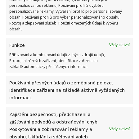
personalizovanou reklamu, Používání profilů k výběru
personalizované reklamy, Vytváření profilů pro personalizovaný
obsah, Používání profilů pro výběr personalizovaného obsahu,
Rozvoj a zlepšování služeb, Použití omezených údajů k výběru
obsahu.
Tragický konec Františka Sahuly: Kytaristu Tří sester
mladíci ubili kvůli banálnímu sporu
Funkce
Vždy aktivní
Přiřazování a kombinování údajů z jiných zdrojů údajů,
Propojení různých zařízení, Identifikace zařízení na
základě automaticky přenášených informací.
Používání přesných údajů o zeměpisné poloze,
Identifikace zařízení na základě aktivně vyžádaných
Stačila jedna fotka z dovolené, aby se na Babiše snesla další
informací.
kritika: Lidé spekulují, kde se koupe
Zajištění bezpečnosti, předcházení a
zjišťování podvodů a odstraňování chyb,
Poskytování a zobrazování reklamy a
Vždy aktivní
obsahu, Ukládání a sdělování voleb