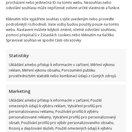
procházení nebo jedinečná ID na tomto webu. Nesouhlas nebo
Jiřího
odvolání souhlasu může nepříznivě ovlivnit určité vlastnosti a funkce.
Paroubka
si
kvůli
Kliknutím níže vyjádřete souhlas s výše uvedeným nebo proveďte
svému
podrobnější rozhodnutí. Vaše volby budou použity pouze na tomto
příjmení
prošla
webu. Nastavení můžete kdykoli změnit, včetně odvolání souhlasu,
peklem.
pomocí přepínačů v Zásadách cookies nebo kliknutím na tlačítko
Stala
Spravovat souhlas ve spodní části obrazovky.
se
z
ní
úspěšná
Statistiky
sportovkyně
Ukládání a/nebo přístup k informacím v zařízení, Měření výkonu
reklam, Měření výkonu obsahu, Porozumění publiku
Petr Kotvald má překrásnou dceru, která jako by mu
prostřednictvím statistik nebo kombinací údajů z různých zdrojů.
z oka vypadla. Dokonce ho doprovází na koncertech
Iveta Kohoutová
2. 9. 2025
Marketing
Dcera Petra Kotvalda jako by tatínkovi z oka vypadla.
Ukládání a/nebo přístup k informacím v zařízení, Použití
Viktorie je s ním však spojená i profesně....
omezených údajů k výběru reklam, Vytváření profilů pro
personalizovanou reklamu, Používání profilů k výběru
personalizované reklamy, Vytváření profilů pro personalizovaný
Read
Více
more
obsah, Používání profilů pro výběr personalizovaného obsahu,
about
Rozvoj a zlepšování služeb, Použití omezených údajů k výběru
Petr