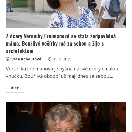
Živí
se
přitom
jako
manažerka
Z dcery Veroniky Freimanové se stala zodpovědná
máma. Bouřlivé večírky má za sebou a žije s
architektem
Iveta Kohoutová
15. 9. 2025
Veronika Freimanová je pyšná na své dcery i malou
vnučku. Bouřlivá období už mají dnes za sebou....
Read
Více
more
about
Z
dcery
Veroniky
Freimanové
se
stala
zodpovědná
máma.