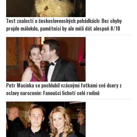
Test znalostí o československých pohádkách: Bez chyby
projde málokdo, pamětníci by ale měli dát alespoň 8/10
Petr Macinka se pochlubil vzácnými fotkami své dcery z
oslavy narozenin: Fanoušci lichotí celé rodině