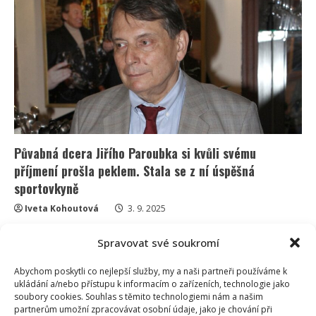
Karla
z
Ulice
má
krásnou
dceru.
Herečka
má
však
z
porodu
dodnes
trauma
Půvabná dcera Jiřího Paroubka si kvůli svému
příjmení prošla peklem. Stala se z ní úspěšná
sportovkyně
Iveta Kohoutová
3. 9. 2025
Manželka Jiřího Paroubka, kterou si bral na vrcholu
Spravovat své soukromí
své kariéry, už žije úplně jiný život. Prošla si...
Abychom poskytli co nejlepší služby, my a naši partneři používáme k
Read
Více
ukládání a/nebo přístupu k informacím o zařízeních, technologie jako
more
about
soubory cookies. Souhlas s těmito technologiemi nám a našim
Půvabná
partnerům umožní zpracovávat osobní údaje, jako je chování při
dcera