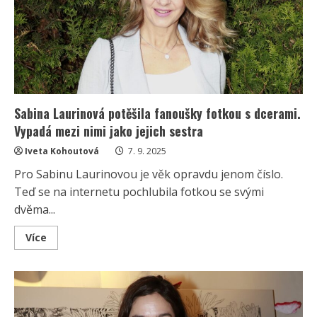
prstýnky
sehnala
doslova
za
pár
korun
Sabina Laurinová potěšila fanoušky fotkou s dcerami.
Vypadá mezi nimi jako jejich sestra
Iveta Kohoutová
7. 9. 2025
Pro Sabinu Laurinovou je věk opravdu jenom číslo.
Teď se na internetu pochlubila fotkou se svými
dvěma...
Read
Více
more
about
Sabina
Laurinová
potěšila
fanoušky
fotkou
s