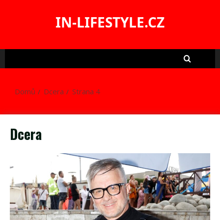
Skip
to
IN-LIFESTYLE.CZ
content
Domů
Dcera
Strana 4
Dcera