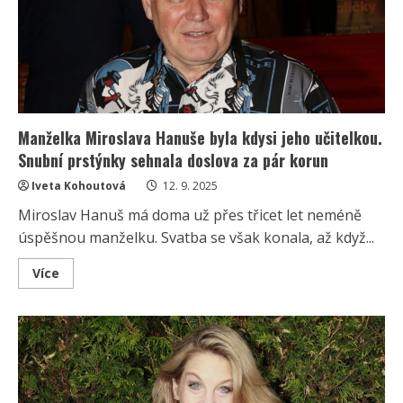
Bouřlivé
večírky
má
za
sebou
a
žije
s
architektem
Manželka Miroslava Hanuše byla kdysi jeho učitelkou.
Snubní prstýnky sehnala doslova za pár korun
Iveta Kohoutová
12. 9. 2025
Miroslav Hanuš má doma už přes třicet let neméně
úspěšnou manželku. Svatba se však konala, až když...
Read
Více
more
about
Manželka
Miroslava
Hanuše
byla
kdysi
jeho
učitelkou.
Snubní