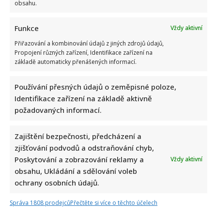
Kotvald
obsahu.
má
překrásnou
dceru,
Funkce
Vždy aktivní
která
jako
Přiřazování a kombinování údajů z jiných zdrojů údajů,
by
mu
Propojení různých zařízení, Identifikace zařízení na
z
základě automaticky přenášených informací.
oka
vypadla.
Dokonce
ho
Používání přesných údajů o zeměpisné poloze,
doprovází
Identifikace zařízení na základě aktivně
na
koncertech
požadovaných informací.
Moderátor Martin Čermák odhodlaně bojuje o
nemanželskou dceru. Její matka se však nevzdává
Zajištění bezpečnosti, předcházení a
zjišťování podvodů a odstraňování chyb,
František Zahradníček
1. 9. 2025
Poskytování a zobrazování reklamy a
Vždy aktivní
Je úspěšný ve své profesi a několik let je také šťastně
obsahu, Ukládání a sdělování voleb
ženatý. Přesto Martinu Čermákovi nedávají spát...
ochrany osobních údajů.
Read
Více
more
Správa 1808 prodejců
Přečtěte si více o těchto účelech
about
Moderátor