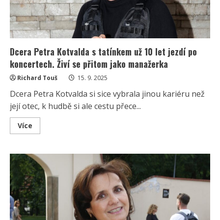
Dcera Petra Kotvalda s tatínkem už 10 let jezdí po
koncertech. Živí se přitom jako manažerka
Richard Touš
15. 9. 2025
Dcera Petra Kotvalda si sice vybrala jinou kariéru než
její otec, k hudbě si ale cestu přece...
Read
Více
more
about
Dcera
Petra
Kotvalda
s
tatínkem
už
10
let
jezdí
po
koncertech.