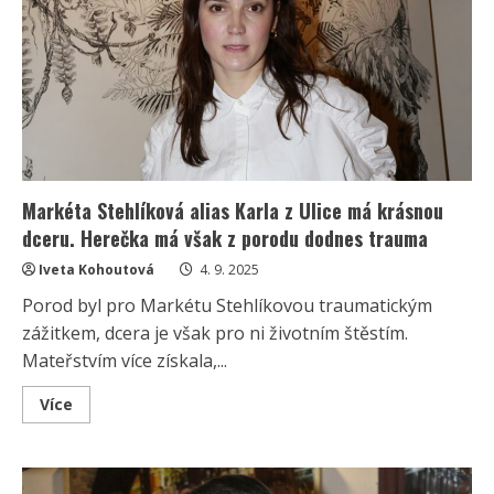
dcerami.
Vypadá
mezi
nimi
jako
jejich
sestra
Markéta Stehlíková alias Karla z Ulice má krásnou
dceru. Herečka má však z porodu dodnes trauma
Iveta Kohoutová
4. 9. 2025
Porod byl pro Markétu Stehlíkovou traumatickým
zážitkem, dcera je však pro ni životním štěstím.
Mateřstvím více získala,...
Read
Více
more
about
Markéta
Stehlíková
alias