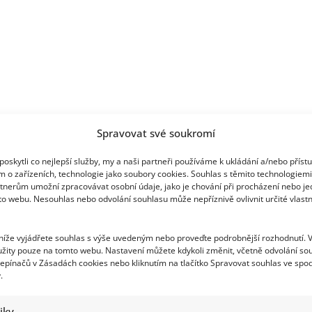
Spravovat své soukromí
oskytli co nejlepší služby, my a naši partneři používáme k ukládání a/nebo příst
m o zařízeních, technologie jako soubory cookies. Souhlas s těmito technologiem
tnerům umožní zpracovávat osobní údaje, jako je chování při procházení nebo j
to webu. Nesouhlas nebo odvolání souhlasu může nepříznivě ovlivnit určité vlastn
 níže vyjádřete souhlas s výše uvedeným nebo proveďte podrobnější rozhodnutí. 
žity pouze na tomto webu. Nastavení můžete kdykoli změnit, včetně odvolání so
epínačů v Zásadách cookies nebo kliknutím na tlačítko Spravovat souhlas ve spod
.
tiky