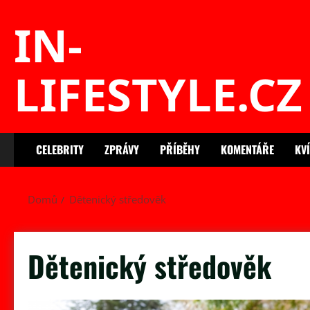
Skip
IN-
to
content
LIFESTYLE.CZ
CELEBRITY
ZPRÁVY
PŘÍBĚHY
KOMENTÁŘE
KV
Domů
Dětenický středověk
Dětenický středověk