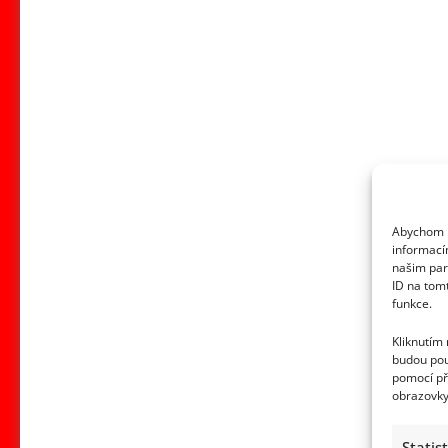
Abychom p
informací
našim par
ID na tom
funkce.
Kliknutím
budou pou
pomocí př
obrazovky
Statis