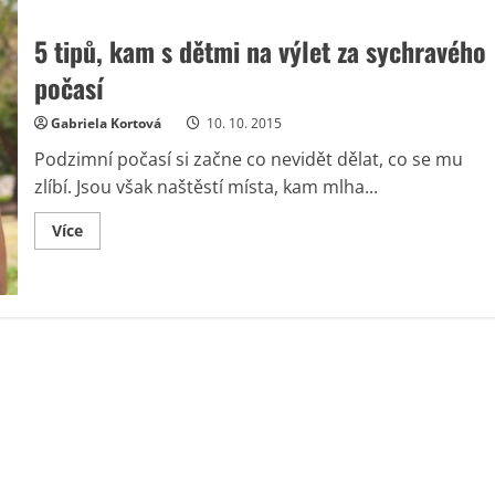
5 tipů, kam s dětmi na výlet za sychravého
počasí
Gabriela Kortová
10. 10. 2015
Podzimní počasí si začne co nevidět dělat, co se mu
zlíbí. Jsou však naštěstí místa, kam mlha...
Read
Více
more
about
5
tipů,
kam
s
dětmi
na
výlet
za
sychravého
počasí