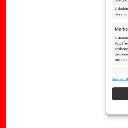
Ukládání
obsahu, 
Marke
Ukládání
Vytvářen
reklamy,
persona
obsahu.
Funkc
Správa 18
Přiřazov
Identifi
Použív
základ
Zajišt