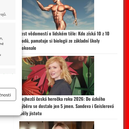
ojů.
Test vědomostí o lidském těle: Kdo získá 10 z 10
m,
bodů, pamatuje si biologii ze základní školy
ané
dokonale
u
 aktivní
nosti
Nejhezčí česká herečka roku 2026: Do úzkého
a
výběru se dostalo jen 5 jmen. Sandeva i Geislerová
měly jistotu