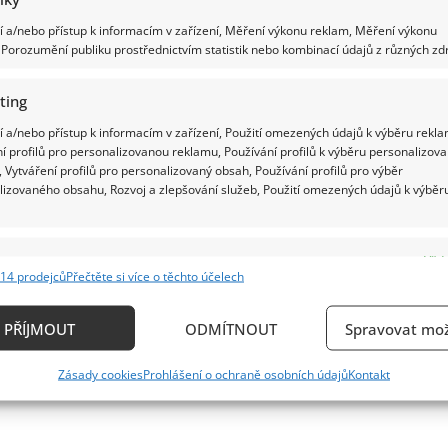
 a/nebo přístup k informacím v zařízení, Měření výkonu reklam, Měření výkonu
Porozumění publiku prostřednictvím statistik nebo kombinací údajů z různých zdr
ting
 a/nebo přístup k informacím v zařízení, Použití omezených údajů k výběru rekla
í profilů pro personalizovanou reklamu, Používání profilů k výběru personalizov
 Vytváření profilů pro personalizovaný obsah, Používání profilů pro výběr
lizovaného obsahu, Rozvoj a zlepšování služeb, Použití omezených údajů k výběr
e
Vždy
14 prodejců
Přečtěte si více o těchto účelech
ání a kombinování údajů z jiných zdrojů údajů, Propojení různých zařízení,
kace zařízení na základě automaticky přenášených informací.
PŘÍJMOUT
ODMÍTNOUT
Spravovat mož
ání přesných údajů o zeměpisné poloze, Identifikace zařízení n
Zásady cookies
Prohlášení o ochraně osobních údajů
Kontakt
ě aktivně vyžádaných informací.
ění bezpečnosti, předcházení a zjišťování podvodů a