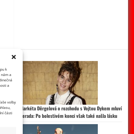
upu k
i nám a
edinečná
osti a
Vaše volby
Markéta Děrgelová o rozchodu s Vojtou Dykem mluví
uhlasu,
ní části
nerada: Po bolestivém konci však také našla lásku