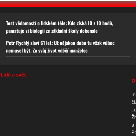
Test vědomostí o lidském těle: Kdo získá 10 z 10 bodů,
pamatuje si biologii ze základní školy dokonale
Petr Rychlý slaví 61 let: Už nějakou dobu tu však vůbec
nemusel být. Za svůj život vděčí manželce
Lidé a svět
O
In
čl
ce
Ži
a 
P