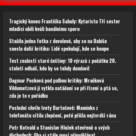
Tragický konec Františka Sahuly: Kytaristu Tří sester
mladíci ubili kvůli banálnímu sporu
Stačila jedna fotka z dovolené, aby se na Babiše
snesla další kritika: Lidé spekulují, kde se koupe
Test znalostí staré češtiny: 10 výrazů z počátku 20.
století odhalí, kdo by se tehdy domluvil
Dagmar Pecková pod palbou kritiky: Mračková
Vildumetzová jí vytkla natáčení se při řízení a ptá se,
zda je to v pořádku
Poslední chvíle Ivety Bartošové: Maminka z
telefonátu cítila zlepšení, poté přišla nejtvrdší rána
Petr Kotvald a Stanislav Hložek otevřeně o svých
důchodech: Oba si stále musí přivydělávat