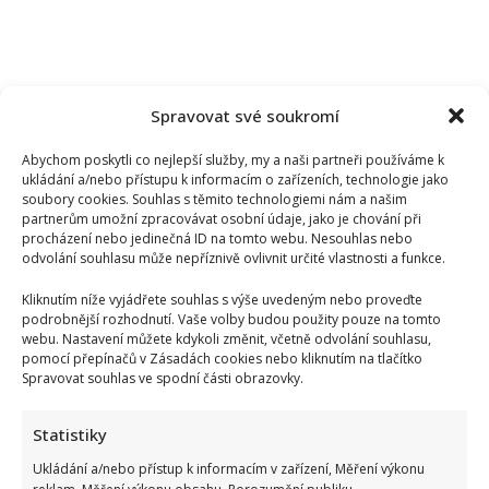
Spravovat své soukromí
Abychom poskytli co nejlepší služby, my a naši partneři používáme k
ukládání a/nebo přístupu k informacím o zařízeních, technologie jako
soubory cookies. Souhlas s těmito technologiemi nám a našim
partnerům umožní zpracovávat osobní údaje, jako je chování při
procházení nebo jedinečná ID na tomto webu. Nesouhlas nebo
odvolání souhlasu může nepříznivě ovlivnit určité vlastnosti a funkce.
Kliknutím níže vyjádřete souhlas s výše uvedeným nebo proveďte
podrobnější rozhodnutí. Vaše volby budou použity pouze na tomto
webu. Nastavení můžete kdykoli změnit, včetně odvolání souhlasu,
pomocí přepínačů v Zásadách cookies nebo kliknutím na tlačítko
Spravovat souhlas ve spodní části obrazovky.
Tragický konec Františka Sahuly: Kytaristu Tří sester
Statistiky
mladíci ubili kvůli banálnímu sporu
Ukládání a/nebo přístup k informacím v zařízení, Měření výkonu