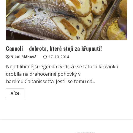
Cannoli – dobrota, která stojí za křupnutí!
Nikol Bláhová
17. 10. 2014
Nejoblíbenější legenda tvrdí, že se tato cukrovinka
drobila na drahocenné pohovky v
harému Caltanissetta. Jestli se tomu dá...
Read
Více
more
about
Cannoli
–
dobrota,
která
stojí
za
křupnutí!