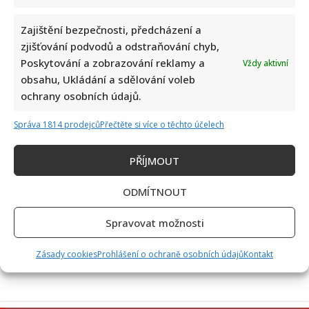
Zajištění bezpečnosti, předcházení a
zjišťování podvodů a odstraňování chyb,
Poskytování a zobrazování reklamy a
Vždy aktivní
Dagmar Pecková pod palbou kritiky: Mračková Vildumetzová
obsahu, Ukládání a sdělování voleb
jí vytkla natáčení se při řízení a ptá se, zda je to v pořádku
ochrany osobních údajů.
Správa 1814 prodejců
Přečtěte si více o těchto účelech
PŘÍJMOUT
ODMÍTNOUT
Poslední chvíle Ivety Bartošové: Maminka z telefonátu
Spravovat možnosti
cítila zlepšení, poté přišla nejtvrdší rána
Zásady cookies
Prohlášení o ochraně osobních údajů
Kontakt