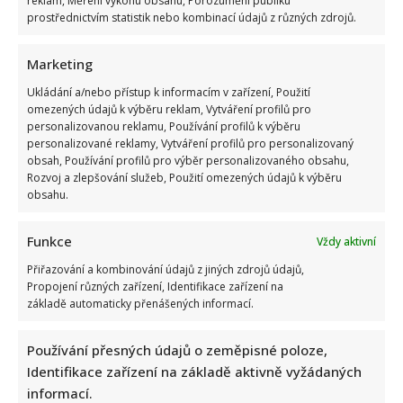
reklam, Měření výkonu obsahu, Porozumění publiku
prostřednictvím statistik nebo kombinací údajů z různých zdrojů.
Marketing
Ukládání a/nebo přístup k informacím v zařízení, Použití
omezených údajů k výběru reklam, Vytváření profilů pro
Stačila jedna fotka z dovolené, aby se na Babiše snesla další
personalizovanou reklamu, Používání profilů k výběru
personalizované reklamy, Vytváření profilů pro personalizovaný
kritika: Lidé spekulují, kde se koupe
obsah, Používání profilů pro výběr personalizovaného obsahu,
Rozvoj a zlepšování služeb, Použití omezených údajů k výběru
obsahu.
Funkce
Vždy aktivní
Přiřazování a kombinování údajů z jiných zdrojů údajů,
Propojení různých zařízení, Identifikace zařízení na
základě automaticky přenášených informací.
Test znalostí staré češtiny: 10 výrazů z počátku 20. století
odhalí, kdo by se tehdy domluvil
Používání přesných údajů o zeměpisné poloze,
Identifikace zařízení na základě aktivně vyžádaných
informací.