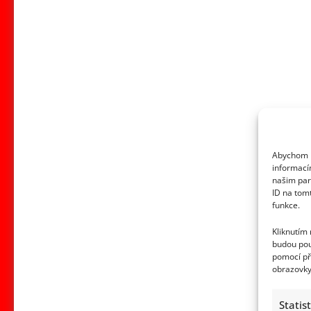
Abychom p
informací
našim par
ID na tom
funkce.
Kliknutím
budou pou
pomocí př
obrazovky
Statis