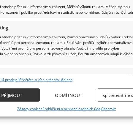
 a/nebo přístup k informacím v zařízení, Měření výkonu reklam, Měření výkonu
Porozumění publiku prostřednictvím statistik nebo kombinací údajů z různých zdr
ting
 a/nebo přístup k informacím v zařízení, Použití omezených údajů k výběru rekla
í profilů pro personalizovanou reklamu, Používání profilů k výběru personalizov
 Vytváření profilů pro personalizovaný obsah, Používání profilů pro výběr
lizovaného obsahu, Rozvoj a zlepšování služeb, Použití omezených údajů k výběr
e
Vždy
14 prodejců
Přečtěte si více o těchto účelech
ání a kombinování údajů z jiných zdrojů údajů, Propojení různých zařízení,
kace zařízení na základě automaticky přenášených informací.
PŘÍJMOUT
ODMÍTNOUT
Spravovat mož
ání přesných údajů o zeměpisné poloze, Identifikace zařízení n
Zásady cookies
Prohlášení o ochraně osobních údajů
Kontakt
ě aktivně vyžádaných informací.
ění bezpečnosti, předcházení a zjišťování podvodů a