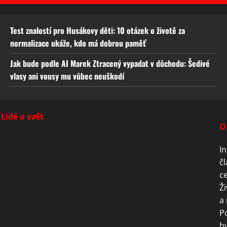
Test znalostí pro Husákovy děti: 10 otázek o životě za
normalizace ukáže, kdo má dobrou paměť
Jak bude podle AI Marek Ztracený vypadat v důchodu: Šedivé
vlasy ani vousy mu vůbec neuškodí
Lidé a svět
O
In
čl
ce
Ži
a 
P
hv