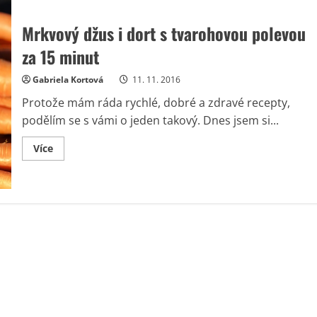
Mrkvový džus i dort s tvarohovou polevou
za 15 minut
Gabriela Kortová
11. 11. 2016
Protože mám ráda rychlé, dobré a zdravé recepty,
podělím se s vámi o jeden takový. Dnes jsem si...
Read
Více
more
about
Mrkvový
džus
i
dort
s
tvarohovou
polevou
za
15
minut