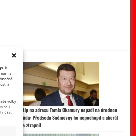
upu k
i nám a
edinečná
osti a
Vaše volby
uhlasu,
Vtip na adresu Tomia Okamury nepadl na úrodnou
ní části
půdu: Předseda Sněmovny ho nepochopil a akorát
se ztrapnil