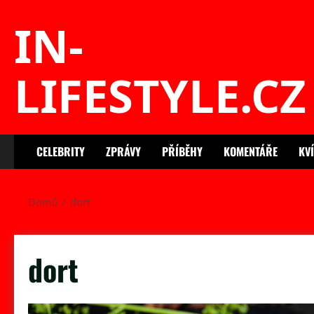
Skip
IN-
to
content
LIFESTYLE.CZ
CELEBRITY
ZPRÁVY
PŘÍBĚHY
KOMENTÁŘE
KV
Domů
dort
dort