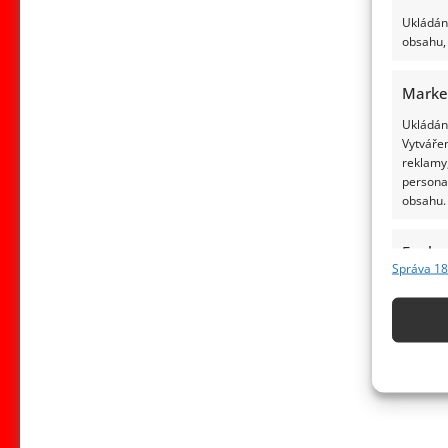
Ukládání
obsahu, 
Marke
Ukládání
Vytvářen
reklamy,
persona
obsahu.
Funkc
Správa 18
Přiřazov
Identifi
Použív
základ
Zajišt