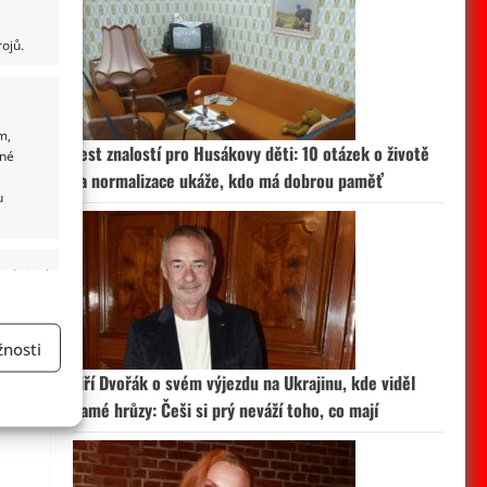
ojů.
m,
Test znalostí pro Husákovy děti: 10 otázek o životě
ané
za normalizace ukáže, kdo má dobrou paměť
u
 aktivní
nosti
Jiří Dvořák o svém výjezdu na Ukrajinu, kde viděl
a
samé hrůzy: Češi si prý neváží toho, co mají