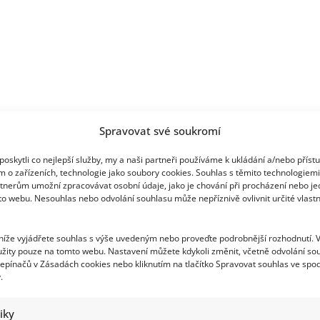
Spravovat své soukromí
oskytli co nejlepší služby, my a naši partneři používáme k ukládání a/nebo příst
m o zařízeních, technologie jako soubory cookies. Souhlas s těmito technologiem
tnerům umožní zpracovávat osobní údaje, jako je chování při procházení nebo j
to webu. Nesouhlas nebo odvolání souhlasu může nepříznivě ovlivnit určité vlastn
 níže vyjádřete souhlas s výše uvedeným nebo proveďte podrobnější rozhodnutí. 
žity pouze na tomto webu. Nastavení můžete kdykoli změnit, včetně odvolání so
epínačů v Zásadách cookies nebo kliknutím na tlačítko Spravovat souhlas ve spod
.
tiky