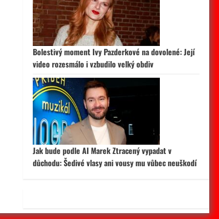
 aktivní
Bolestivý moment Ivy Pazderkové na dovolené: Její
video rozesmálo i vzbudilo velký obdiv
Jak bude podle AI Marek Ztracený vypadat v
důchodu: Šedivé vlasy ani vousy mu vůbec neuškodí