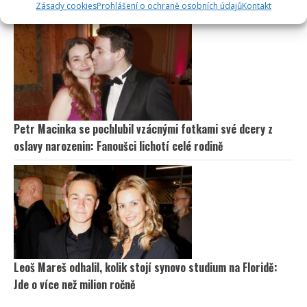
projde málokdo, pamětníci by ale měli dát alespoň 8/10
Zásady cookies
Prohlášení o ochraně osobních údajů
Kontakt
Petr Macinka se pochlubil vzácnými fotkami své dcery z
oslavy narozenin: Fanoušci lichotí celé rodině
Leoš Mareš odhalil, kolik stojí synovo studium na Floridě:
Jde o více než milion ročně