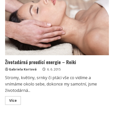
Životadárná proudící energie – Reiki
Gabriela Kortová
6. 6. 2015
Stromy, květiny, srnky či ptáci vše co vidíme a
vnímáme okolo sebe, dokonce my samotní, jsme
životodárná...
Read
Více
more
about
Životadárná