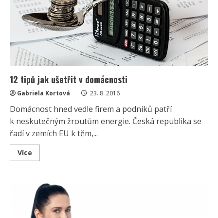
12 tipů jak ušetřit v domácnosti
Gabriela Kortová
23. 8. 2016
Domácnost hned vedle firem a podniků patří
k neskutečným žroutům energie. Česká republika se
řadí v zemích EU k těm,...
Read
Více
more
about
12
tipů
jak
ušetřit
v
domácnosti