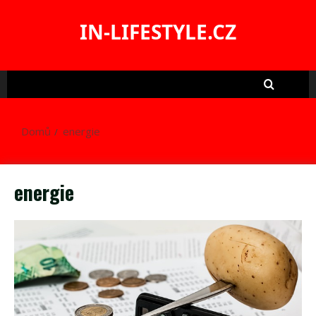
Skip
to
IN-LIFESTYLE.CZ
content
Domů
energie
energie