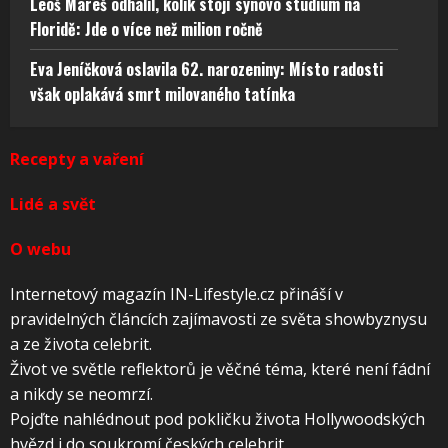
Leoš Mareš odhalil, kolik stojí synovo studium na
Floridě: Jde o více než milion ročně
Eva Jeníčková oslavila 62. narozeniny: Místo radosti
však oplakává smrt milovaného tatínka
Recepty a vaření
Lidé a svět
O webu
Internetový magazín IN-Lifestyle.cz přináší v
pravidelných článcích zajímavosti ze světa showbyznysu
a ze života celebrit.
Život ve světle reflektorů je věčné téma, které není fádní
a nikdy se neomrzí.
Pojďte nahlédnout pod pokličku života Hollywoodských
hvězd i do soukromí českých celebrit.