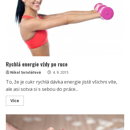
Rychlá energie vždy po ruce
Nikol Sotolářová
4. 9. 2015
To, že je cukr rychlá dávka energie jistě všichni víte,
ale asi sotva si s sebou do práce...
Read
Více
more
about
Rychlá
energie
vždy
po
ruce