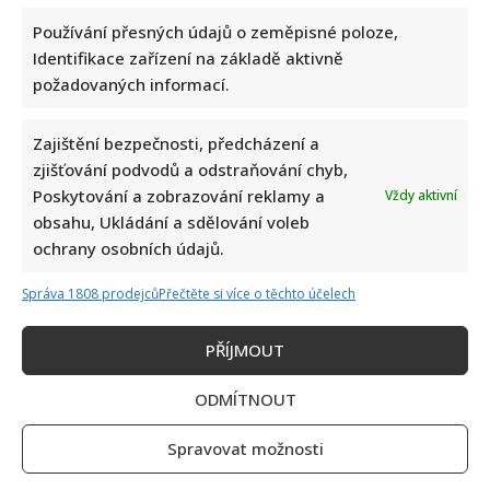
Kristýna Leichtová se zastala kojení na veřejnosti pomocí
Používání přesných údajů o zeměpisné poloze,
kontroverzní fotky: Bude prý bojovat celý týden
Identifikace zařízení na základě aktivně
požadovaných informací.
Zajištění bezpečnosti, předcházení a
zjišťování podvodů a odstraňování chyb,
Poskytování a zobrazování reklamy a
Vždy aktivní
obsahu, Ukládání a sdělování voleb
Marek Ztracený zrušil velkolepé finále svého koncertu na
ochrany osobních údajů.
Letné
Správa 1808 prodejců
Přečtěte si více o těchto účelech
PŘÍJMOUT
ODMÍTNOUT
Spravovat možnosti
Test znalostí o československých pohádkách: Bez chyby