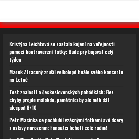
Kristýna Leichtová se zastala kojení na veřejnosti
pomocí kontroverzní fotky: Bude prý bojovat celý
týden
Marek Ztracený zrušil velkolepé finále svého koncertu
na Letné
Test znalostí o československých pohádkách: Bez
chyby projde málokdo, pamětníci by ale měli dát
alespoň 8/10
Petr Macinka se pochlubil vzácnými fotkami své dcery
z oslavy narozenin: Fanoušci lichotí celé rodině