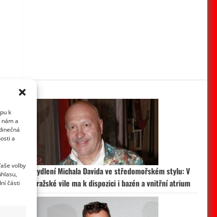
upu k
i nám a
edinečná
osti a
Vaše volby
Bydlení Michala Davida ve středomořském stylu: V
uhlasu,
pražské vile ma k dispozici i bazén a vnitřní atrium
ní části