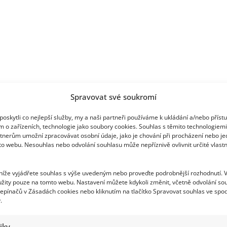
Spravovat své soukromí
oskytli co nejlepší služby, my a naši partneři používáme k ukládání a/nebo příst
m o zařízeních, technologie jako soubory cookies. Souhlas s těmito technologiem
tnerům umožní zpracovávat osobní údaje, jako je chování při procházení nebo j
to webu. Nesouhlas nebo odvolání souhlasu může nepříznivě ovlivnit určité vlastn
 níže vyjádřete souhlas s výše uvedeným nebo proveďte podrobnější rozhodnutí. 
žity pouze na tomto webu. Nastavení můžete kdykoli změnit, včetně odvolání so
epínačů v Zásadách cookies nebo kliknutím na tlačítko Spravovat souhlas ve spod
.
tiky