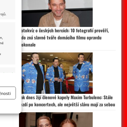
ojů.
Fotokvíz o českých hercích: 10 fotografií prověří,
kdo zná slavné tváře domácího filmu opravdu
m,
ané
dokonale
u
 aktivní
nosti
Jak dnes žijí členové kapely Maxim Turbulenc: Stále
a
jezdí po koncertech, ale největší slávu mají za sebou