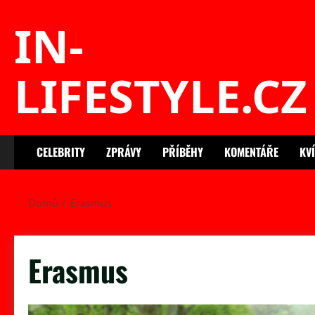
Skip
IN-
to
content
LIFESTYLE.CZ
CELEBRITY
ZPRÁVY
PŘÍBĚHY
KOMENTÁŘE
KV
Domů
Erasmus
Erasmus