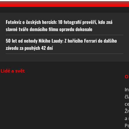
Fotokvíz o českých hercích: 10 fotografií prověří, kdo zná
slavné tváře domácího filmu opravdu dokonale
50 let od nehody Nikiho Laudy: Z hořícího Ferrari do dalšího
závodu za pouhých 42 dní
Lidé a svět
O
In
čl
ce
Ži
a 
P