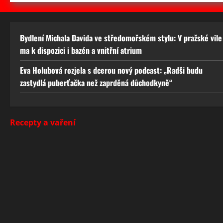
Bydlení Michala Davida ve středomořském stylu: V pražské vile
ma k dispozici i bazén a vnitřní atrium
Eva Holubová rozjela s dcerou nový podcast: „Radši budu
zastydlá puberťačka než zaprděná důchodkyně“
Recepty a vaření