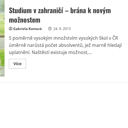
Studium v zahraničí – brána k novým
možnostem
Gabriela Kortová
24. 9. 2015
S poměrně vysokým množstvím vysokých škol v ČR
úměrně narůstá počet absolventů, jež marně hledají
uplatnění. Naštěstí existuje možnost,...
Read
Více
more
about
Studium
v
zahraničí
–
brána
k
novým
možnostem