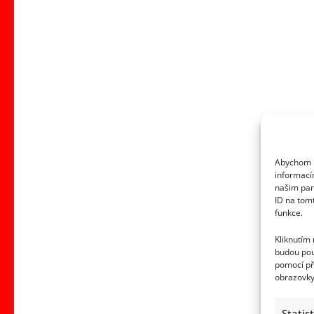
Abychom p
informací
našim par
ID na tom
funkce.
Kliknutím
budou pou
pomocí př
obrazovky
Statis