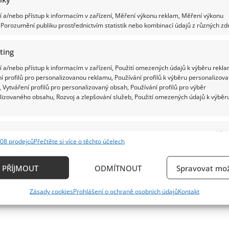
 a/nebo přístup k informacím v zařízení, Měření výkonu reklam, Měření výkonu
Porozumění publiku prostřednictvím statistik nebo kombinací údajů z různých zdr
ting
 a/nebo přístup k informacím v zařízení, Použití omezených údajů k výběru rekla
í profilů pro personalizovanou reklamu, Používání profilů k výběru personalizov
 Vytváření profilů pro personalizovaný obsah, Používání profilů pro výběr
lizovaného obsahu, Rozvoj a zlepšování služeb, Použití omezených údajů k výběr
e
Vždy
08 prodejců
Přečtěte si více o těchto účelech
ání a kombinování údajů z jiných zdrojů údajů, Propojení různých zařízení,
kace zařízení na základě automaticky přenášených informací.
PŘÍJMOUT
ODMÍTNOUT
Spravovat mož
ání přesných údajů o zeměpisné poloze, Identifikace zařízení n
Zásady cookies
Prohlášení o ochraně osobních údajů
Kontakt
ě aktivně požadovaných informací.
ění bezpečnosti, předcházení a zjišťování podvodů a