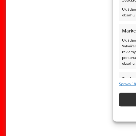
Ukládání
obsahu, 
Marke
Ukládání
Vytvářen
reklamy,
persona
obsahu.
Funkc
Správa 18
Přiřazov
Identifi
Použív
základ
Zajišt