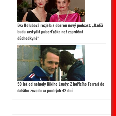
 aktivní
Eva Holubová rozjela s dcerou nový podcast: „Radši
budu zastydlá puberťačka než zaprděná
důchodkyně“
50 let od nehody Nikiho Laudy: Z hořícího Ferrari do
dalšího závodu za pouhých 42 dní