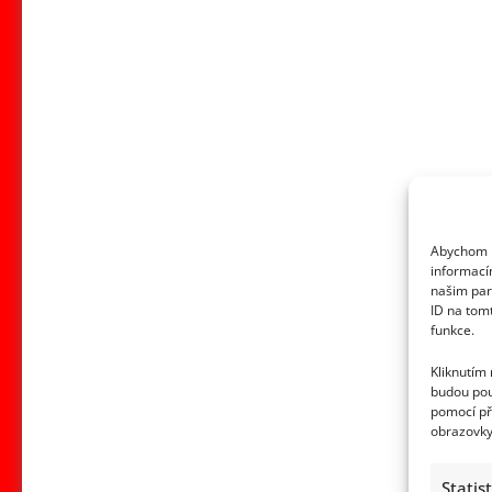
Abychom p
informací
našim par
ID na tom
funkce.
Kliknutím
budou pou
pomocí př
obrazovky
Statis