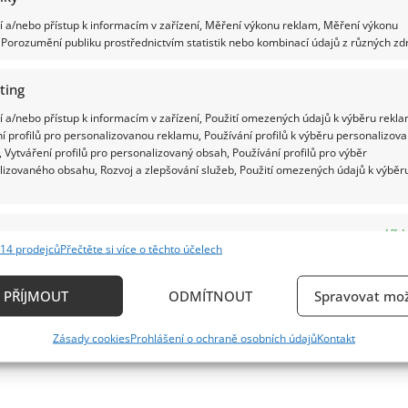
 a/nebo přístup k informacím v zařízení, Měření výkonu reklam, Měření výkonu
Porozumění publiku prostřednictvím statistik nebo kombinací údajů z různých zdr
ting
 a/nebo přístup k informacím v zařízení, Použití omezených údajů k výběru rekla
í profilů pro personalizovanou reklamu, Používání profilů k výběru personalizov
 Vytváření profilů pro personalizovaný obsah, Používání profilů pro výběr
lizovaného obsahu, Rozvoj a zlepšování služeb, Použití omezených údajů k výběr
e
Vždy
14 prodejců
Přečtěte si více o těchto účelech
ání a kombinování údajů z jiných zdrojů údajů, Propojení různých zařízení,
kace zařízení na základě automaticky přenášených informací.
PŘÍJMOUT
ODMÍTNOUT
Spravovat mož
ání přesných údajů o zeměpisné poloze, Identifikace zařízení n
Zásady cookies
Prohlášení o ochraně osobních údajů
Kontakt
ě aktivně vyžádaných informací.
ění bezpečnosti, předcházení a zjišťování podvodů a