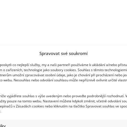
se
z
ní
velvyslankyně
Spravovat své soukromí
oskytli co nejlepší služby, my a naši partneři používáme k ukládání a/nebo příst
m o zařízeních, technologie jako soubory cookies. Souhlas s těmito technologiem
tnerům umožní zpracovávat osobní údaje, jako je chování při procházení nebo j
to webu. Nesouhlas nebo odvolání souhlasu může nepříznivě ovlivnit určité vlastn
 níže vyjádřete souhlas s výše uvedeným nebo proveďte podrobnější rozhodnutí. 
žity pouze na tomto webu. Nastavení můžete kdykoli změnit, včetně odvolání so
epínačů v Zásadách cookies nebo kliknutím na tlačítko Spravovat souhlas ve spod
.
tiky