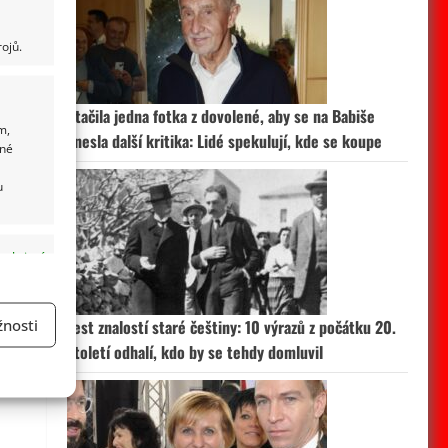
ojů.
Stačila jedna fotka z dovolené, aby se na Babiše
m,
snesla další kritika: Lidé spekulují, kde se koupe
ané
u
 aktivní
nosti
Test znalostí staré češtiny: 10 výrazů z počátku 20.
století odhalí, kdo by se tehdy domluvil
a