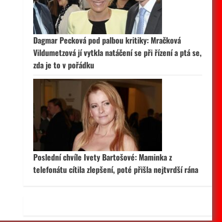
 aktivní
Dagmar Pecková pod palbou kritiky: Mračková
Vildumetzová jí vytkla natáčení se při řízení a ptá se,
zda je to v pořádku
Poslední chvíle Ivety Bartošové: Maminka z
telefonátu cítila zlepšení, poté přišla nejtvrdší rána