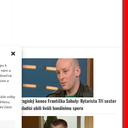
upu k
i nám a
edinečná
osti a
Vaše volby
Tragický konec Františka Sahuly: Kytaristu Tří sester
uhlasu,
ní části
mladíci ubili kvůli banálnímu sporu