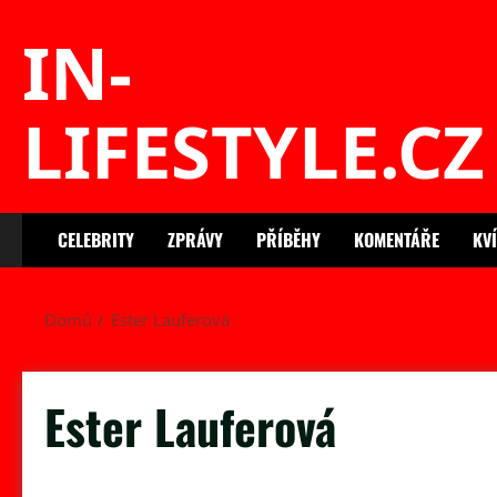
Skip
IN-
to
content
LIFESTYLE.CZ
CELEBRITY
ZPRÁVY
PŘÍBĚHY
KOMENTÁŘE
KV
Domů
Ester Lauferová
Ester Lauferová