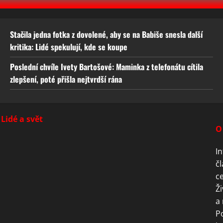
Stačila jedna fotka z dovolené, aby se na Babiše snesla další
kritika: Lidé spekulují, kde se koupe
Poslední chvíle Ivety Bartošové: Maminka z telefonátu cítila
zlepšení, poté přišla nejtvrdší rána
Lidé a svět
O
In
čl
ce
Ži
a 
P