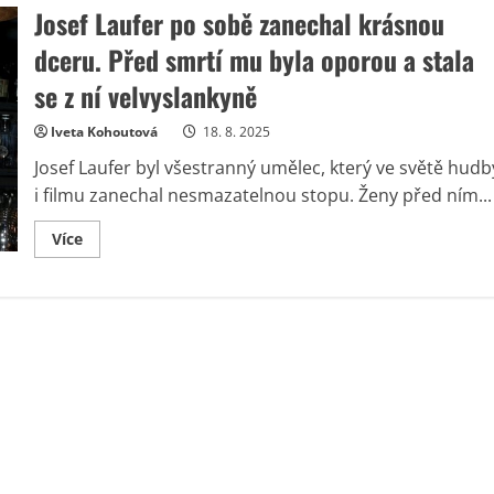
Josef Laufer po sobě zanechal krásnou
dceru. Před smrtí mu byla oporou a stala
se z ní velvyslankyně
Iveta Kohoutová
18. 8. 2025
Josef Laufer byl všestranný umělec, který ve světě hudb
i filmu zanechal nesmazatelnou stopu. Ženy před ním...
Read
Více
more
about
Josef
Laufer
po
sobě
zanechal
krásnou
dceru.
Před
smrtí
mu
byla
oporou
a
stala