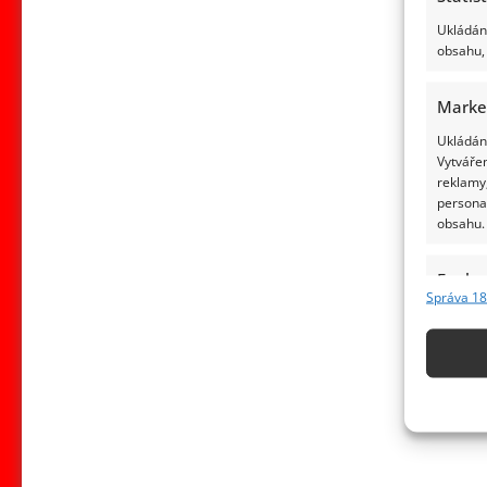
Ukládání
obsahu, 
Marke
Ukládání
Vytvářen
reklamy,
persona
obsahu.
Funkc
Správa 18
Přiřazov
Identifi
Použív
základ
Zajišt