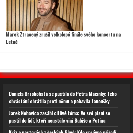
Marek Ztracený zrušil velkolepé finále svého koncertu na
Letné
Daniela Brzobohatá se pustila do Petra Macinky: Jeho
chvástání obrátila proti němu a pobavila fanoušky
Jarek Nohavica zasáhl citlivé téma: Ve své písni se
pustil do lidí, kteří neustále viní Babiše a Putina
Kvíz o postavách z českých filmů: Kdo správně přiřadí