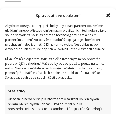
more
about
Dětský
den
pod
Spravovat své soukromí
záštitou
Evy
Pavlové
Abychom poskytli co nejlepší služby, my a naši partneři používáme k
si
ukládání a/nebo přístupu k informacím o zařízeních, technologie jako
mnozí
soubory cookies. Souhlas s těmito technologiemi nám a našim
moc
partnerům umožní zpracovávat osobní údaje, jako je chování při
chválí.
Internet
procházení nebo jedinečná ID na tomto webu. Nesouhlas nebo
přesto
odvolání souhlasu může nepříznivě ovlivnit určité vlastnosti a funkce.
zaplavila
kritika
první
Kliknutím níže vyjádřete souhlas s výše uvedeným nebo proveďte
dámy
podrobnější rozhodnutí. Vaše volby budou použity pouze na tomto
webu. Nastavení můžete kdykoli změnit, včetně odvolání souhlasu,
Elegance spojená s podporou dobré věci: Podle
pomocí přepínačů v Zásadách cookies nebo kliknutím na tlačítko
stylisty vybrala Eva Pavlová na otevření komunitních
Spravovat souhlas ve spodní části obrazovky.
domů dokonalý outfit
Statistiky
Lenka Marousková
23. 5. 2026
Ukládání a/nebo přístup k informacím v zařízení, Měření výkonu
V Krabčicích nedaleko Roudnice nad Labem se ve
reklam, Měření výkonu obsahu, Porozumění publiku
středu slavnostně otevřely nové komunitní domy
prostřednictvím statistik nebo kombinací údajů z různých zdrojů.
Diakonie. Na akci...