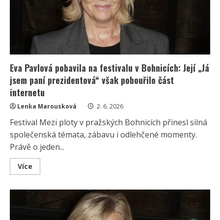
stylistku,
ale
kritici
si
našli
své
Eva Pavlová pobavila na festivalu v Bohnicích: Její „Já
jsem paní prezidentová“ však pobouřilo část
internetu
Lenka Marousková
2. 6. 2026
Festival Mezi ploty v pražských Bohnicích přinesl silná
společenská témata, zábavu i odlehčené momenty.
Právě o jeden...
Read
Více
more
about
Eva
Pavlová
pobavila
na
festivalu