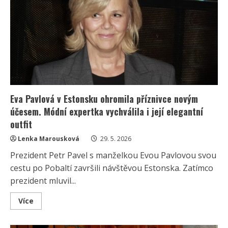
v
Bohnicích:
Její
„Já
jsem
paní
prezidentová“
však
pobouřilo
část
internetu
Eva Pavlová v Estonsku ohromila příznivce novým
účesem. Módní expertka vychválila i její elegantní
outfit
Lenka Marousková
29. 5. 2026
Prezident Petr Pavel s manželkou Evou Pavlovou svou
cestu po Pobaltí završili návštěvou Estonska. Zatímco
prezident mluvil...
Read
Více
more
about
Eva