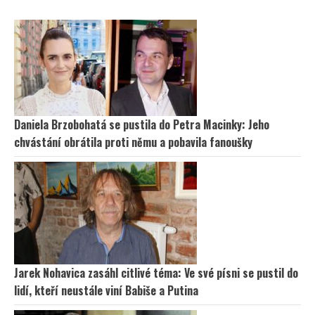
Daniela Brzobohatá se pustila do Petra Macinky: Jeho
chvástání obrátila proti němu a pobavila fanoušky
Jarek Nohavica zasáhl citlivé téma: Ve své písni se pustil do
lidí, kteří neustále viní Babiše a Putina