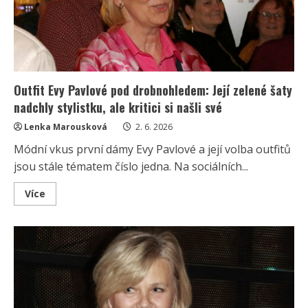
a
prezident
se
vyřádil
mezi
letadly
Outfit Evy Pavlové pod drobnohledem: Její zelené šaty
nadchly stylistku, ale kritici si našli své
Lenka Marousková
2. 6. 2026
Módní vkus první dámy Evy Pavlové a její volba outfitů
jsou stále tématem číslo jedna. Na sociálních...
Read
Více
more
about
Outfit
Evy
Pavlové
pod
drobnohledem:
Její
zelené
šaty
nadchly