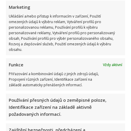
Marketing
Read
Více
more
Ukládání a/nebo přístup k informacím v zařízení, Použití
about
Elegance
omezených údajů k výběru reklam, Vytváření profilů pro
spojená
personalizovanou reklamu, Používání profilů k výběru
s
podporou
personalizované reklamy, Vytváření profilů pro personalizovaný
dobré
obsah, Používání profilů pro výběr personalizovaného obsahu,
věci:
Rozvoj a zlepšování služeb, Použití omezených údajů k výběru
Podle
stylisty
obsahu.
vybrala
Eva
Pavlová
Funkce
Vždy aktivní
na
otevření
komunitních
Přiřazování a kombinování údajů z jiných zdrojů údajů,
domů
Propojení různých zařízení, Identifikace zařízení na
dokonalý
základě automaticky přenášených informací.
outfit
Eva Pavlová v Londýně terčem kritiky i chvály: Její
Používání přesných údajů o zeměpisné poloze,
světlý kostýmek zabodoval, jazykové znalosti nikoliv
Identifikace zařízení na základě aktivně
Lenka Marousková
21. 5. 2026
požadovaných informací.
První dáma Eva Pavlová se v Londýně zúčastnila
vzdělávacího programu prvních dam a gentlemanů,
Zajištění bezpečnosti, předcházení a