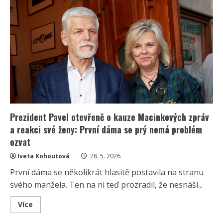
Pavlová
v
Estonsku
ohromila
příznivce
novým
účesem.
Módní
expertka
vychválila
i
její
elegantní
outfit
Prezident Pavel otevřeně o kauze Macinkových zpráv
a reakci své ženy: První dáma se prý nemá problém
ozvat
Iveta Kohoutová
28. 5. 2026
První dáma se několikrát hlasitě postavila na stranu
svého manžela. Ten na ni teď prozradil, že nesnáší...
Read
Více
more
about