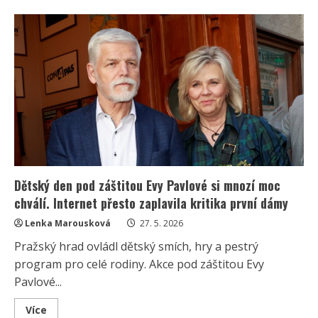
Prezident
Pavel
otevřeně
o
kauze
Macinkových
zpráv
a
reakci
své
ženy:
První
dáma
se
prý
nemá
problém
ozvat
Dětský den pod záštitou Evy Pavlové si mnozí moc
chválí. Internet přesto zaplavila kritika první dámy
Lenka Marousková
27. 5. 2026
Pražský hrad ovládl dětský smích, hry a pestrý
program pro celé rodiny. Akce pod záštitou Evy
Pavlové...
Read
Více