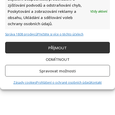
zjišťování podvodů a odstraňování chyb,
který pořádala iniciativa...
Poskytování a zobrazování reklamy a
Vždy aktivní
Read
Více
obsahu, Ukládání a sdělování voleb
more
about
ochrany osobních údajů.
Eva
Stránkování
Pavlová
Předchozí
1
2
3
4
5
…
11
Další
v
Správa 1808 prodejců
Přečtěte si více o těchto účelech
Londýně
příspěvků
terčem
kritiky
PŘÍJMOUT
i
chvály:
Její
světlý
ODMÍTNOUT
kostýmek
zabodoval,
jazykové
Spravovat možnosti
znalosti
nikoliv
Zásady cookies
Prohlášení o ochraně osobních údajů
Kontakt