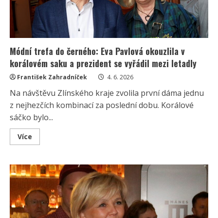
Módní trefa do černého: Eva Pavlová okouzlila v
korálovém saku a prezident se vyřádil mezi letadly
František Zahradníček
4. 6. 2026
Na návštěvu Zlínského kraje zvolila první dáma jednu
z nejhezčích kombinací za poslední dobu. Korálové
sáčko bylo...
Read
Více
more
about
Módní
trefa
do
černého:
Eva
Pavlová
okouzlila
v
korálovém
saku