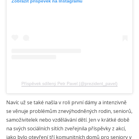
Zobrazit příspěvek na Instagramu
Příspěvek sdílený Petr Pavel (@prezident_pavel)
Navíc už se také našla v roli první dámy a intenzivně
se věnuje problémům znevýhodněných rodin, seniorů,
samoživitelek nebo vzdělávání dětí. Jen v krátké době
na svých sociálních sítích zveřejnila příspěvky z akcí,
jako bylo otevření tří komunitních domů pro seniory v