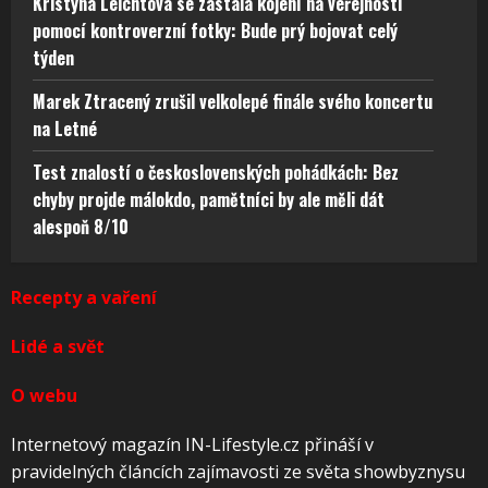
Kristýna Leichtová se zastala kojení na veřejnosti
pomocí kontroverzní fotky: Bude prý bojovat celý
týden
Marek Ztracený zrušil velkolepé finále svého koncertu
na Letné
Test znalostí o československých pohádkách: Bez
chyby projde málokdo, pamětníci by ale měli dát
alespoň 8/10
Recepty a vaření
Lidé a svět
O webu
Internetový magazín IN-Lifestyle.cz přináší v
pravidelných článcích zajímavosti ze světa showbyznysu