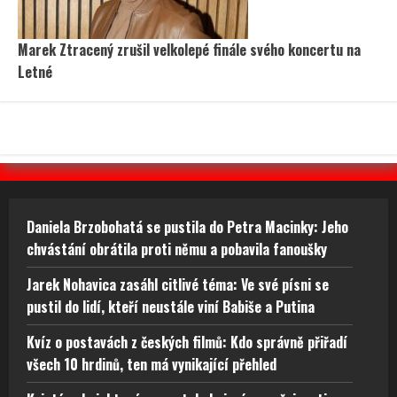
Marek Ztracený zrušil velkolepé finále svého koncertu na
Letné
Daniela Brzobohatá se pustila do Petra Macinky: Jeho
chvástání obrátila proti němu a pobavila fanoušky
Jarek Nohavica zasáhl citlivé téma: Ve své písni se
pustil do lidí, kteří neustále viní Babiše a Putina
Kvíz o postavách z českých filmů: Kdo správně přiřadí
všech 10 hrdinů, ten má vynikající přehled