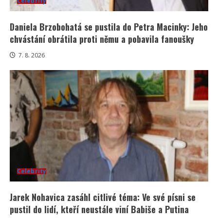
Celebrity
Daniela Brzobohatá se pustila do Petra Macinky: Jeho
chvástání obrátila proti němu a pobavila fanoušky
7. 8. 2026
Celebrity
Jarek Nohavica zasáhl citlivé téma: Ve své písni se
pustil do lidí, kteří neustále viní Babiše a Putina