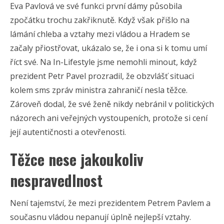
Eva Pavlová ve své funkci první dámy působila
zpočátku trochu zakřiknutě. Když však přišlo na
lámání chleba a vztahy mezi vládou a Hradem se
začaly přiostřovat, ukázalo se, že i ona si k tomu umí
říct své. Na In-Lifestyle jsme nemohli minout, když
prezident Petr Pavel prozradil, že obzvlášť situaci
kolem sms zpráv ministra zahraničí nesla těžce.
Zároveň dodal, že své ženě nikdy nebránil v politických
názorech ani veřejných vystoupeních, protože si cení
její autentičnosti a otevřenosti.
Těžce nese jakoukoliv
nespravedlnost
Není tajemství, že mezi prezidentem Petrem Pavlem a
současnu vládou nepanují úplně nejlepší vztahy.