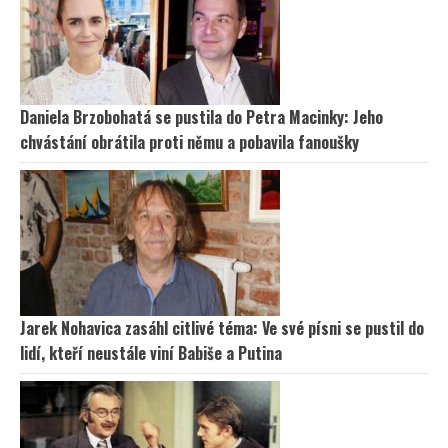
Daniela Brzobohatá se pustila do Petra Macinky: Jeho
chvástání obrátila proti němu a pobavila fanoušky
Jarek Nohavica zasáhl citlivé téma: Ve své písni se pustil do
lidí, kteří neustále viní Babiše a Putina