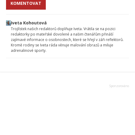
KOMENTOVAT
Iveta Kohoutová
Trojlístek našich redaktorů doplňuje Iveta. Vrátila se na pozici
redaktorky po mateřské dovolené a našim čtenářům přináší
zajímavé informace o osobnostech, které se hřejí v záři reflektorů.
Kromě rodiny se Iveta ráda věnuje malování obrazů a miluje
adrenalinové sporty.