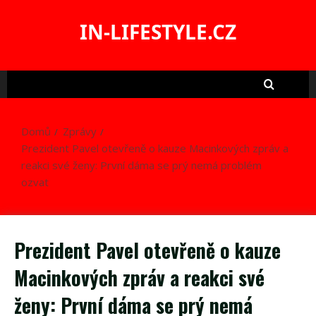
Skip
to
IN-LIFESTYLE.CZ
content
Domů
Zprávy
Prezident Pavel otevřeně o kauze Macinkových zpráv a
reakci své ženy: První dáma se prý nemá problém
ozvat
Prezident Pavel otevřeně o kauze
Macinkových zpráv a reakci své
ženy: První dáma se prý nemá