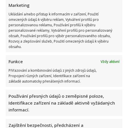
Marketing
Ukládání a/nebo přístup k informacím v zařízení, Použití
omezených údajů k výběru reklam, Vytváření profilů pro
Jiří Dvořák o svém výjezdu na Ukrajinu, kde viděl samé hrůzy:
personalizovanou reklamu, Používání profilů k výběru
Češi si prý neváží toho, co mají
personalizované reklamy, Vytváření profilů pro personalizovaný
obsah, Používání profilů pro výběr personalizovaného obsahu,
Rozvoj a zlepšování služeb, Použití omezených údajů k výběru
obsahu.
Funkce
Vždy aktivní
Přiřazování a kombinování údajů z jiných zdrojů údajů,
Propojení různých zařízení, Identifikace zařízení na
Bolestivý moment Ivy Pazderkové na dovolené: Její video
základě automaticky přenášených informací.
rozesmálo i vzbudilo velký obdiv
Používání přesných údajů o zeměpisné poloze,
Identifikace zařízení na základě aktivně vyžádaných
informací.
Zajištění bezpečnosti, předcházení a