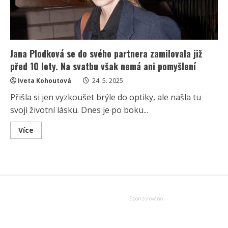
Jana Plodková se do svého partnera zamilovala již
před 10 lety. Na svatbu však nemá ani pomyšlení
Iveta Kohoutová
24. 5. 2025
Přišla si jen vyzkoušet brýle do optiky, ale našla tu
svoji životní lásku. Dnes je po boku...
Read
Více
more
about
Jana
Plodková
se
do
svého
partnera
zamilovala
již
před
10
lety.