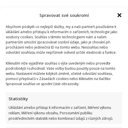
Spravovat své soukromí
Abychom poskytli co nejlepší služby, my a naši partneři používáme k
ukládání a/nebo přístupu k informacím o zařízeních, technologie jako
soubory cookies. Souhlas s těmito technologiemi nám a našim
partnerům umožní zpracovávat osobní údaje, jako je chování při
procházení nebo jedinečná ID na tomto webu. Nesouhlas nebo
odvolání souhlasu může nepříznivě ovlivnit určité vlastnosti a funkce.
Kliknutím níže vyjádřete souhlas s výše uvedeným nebo proveďte
podrobnější rozhodnutí. Vaše volby budou použity pouze na tomto
webu. Nastavení můžete kdykoli změnit, včetně odvolání souhlasu,
pomocí přepínačů v Zásadách cookies nebo kliknutím na tlačítko
Spravovat souhlas ve spodní části obrazovky.
Test znalostí pro Husákovy děti: 10 otázek o životě za
normalizace ukáže, kdo má dobrou paměť
Statistiky
Ukládání a/nebo přístup k informacím v zařízení, Měření výkonu
reklam, Měření výkonu obsahu, Porozumění publiku
prostřednictvím statistik nebo kombinací údajů z různých zdrojů.