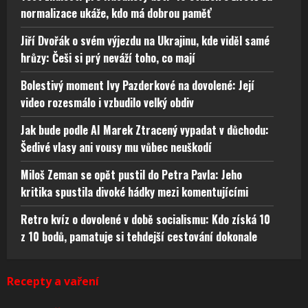
normalizace ukáže, kdo má dobrou paměť
Jiří Dvořák o svém výjezdu na Ukrajinu, kde viděl samé
hrůzy: Češi si prý neváží toho, co mají
Bolestivý moment Ivy Pazderkové na dovolené: Její
video rozesmálo i vzbudilo velký obdiv
Jak bude podle AI Marek Ztracený vypadat v důchodu:
Šedivé vlasy ani vousy mu vůbec neuškodí
Miloš Zeman se opět pustil do Petra Pavla: Jeho
kritika spustila divoké hádky mezi komentujícími
Retro kvíz o dovolené v době socialismu: Kdo získá 10
z 10 bodů, pamatuje si tehdejší cestování dokonale
Recepty a vaření