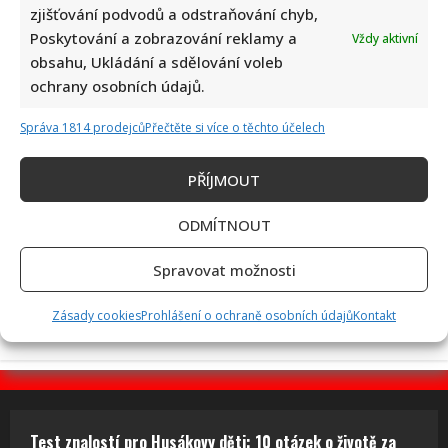
zjišťování podvodů a odstraňování chyb,
Poskytování a zobrazování reklamy a
Jak bude podle AI Marek Ztracený vypadat v důchodu: Šedivé
Vždy aktivní
obsahu, Ukládání a sdělování voleb
vlasy ani vousy mu vůbec neuškodí
ochrany osobních údajů.
Správa 1814 prodejců
Přečtěte si více o těchto účelech
PŘÍJMOUT
ODMÍTNOUT
Miloš Zeman se opět pustil do Petra Pavla: Jeho kritika
spustila divoké hádky mezi komentujícími
Spravovat možnosti
Zásady cookies
Prohlášení o ochraně osobních údajů
Kontakt
Test znalostí pro Husákovy děti: 10 otázek o životě za