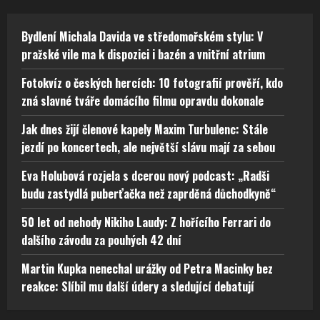
Bydlení Michala Davida ve středomořském stylu: V
pražské vile ma k dispozici i bazén a vnitřní atrium
Fotokvíz o českých hercích: 10 fotografií prověří, kdo
zná slavné tváře domácího filmu opravdu dokonale
Jak dnes žijí členové kapely Maxim Turbulenc: Stále
jezdí po koncertech, ale největší slávu mají za sebou
Eva Holubová rozjela s dcerou nový podcast: „Radši
budu zastydlá puberťačka než zaprděná důchodkyně“
50 let od nehody Nikiho Laudy: Z hořícího Ferrari do
dalšího závodu za pouhých 42 dní
Martin Kupka nenechal urážky od Petra Macinky bez
reakce: Slíbil mu další údery a sledující debatují