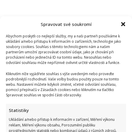
Spravovat své soukromí
Abychom poskytli co nejlepší služby, my a naši partneři používáme k
ukládání a/nebo přístupu k informacím o zařízeních, technologie jako
soubory cookies. Souhlas s těmito technologiemi nám a našim
partnerům umožní zpracovávat osobní údaje, jako je chování při
procházení nebo jedinečná ID na tomto webu. Nesouhlas nebo
odvolání souhlasu může nepříznivě ovlivnit určité vlastnosti a funkce.
Kliknutím níže vyjádřete souhlas s výše uvedeným nebo proveďte
podrobnější rozhodnutí. Vaše volby budou použity pouze na tomto
webu. Nastavení můžete kdykoli změnit, včetně odvolání souhlasu,
pomocí přepínačů v Zásadách cookies nebo kliknutím na tlačítko
Spravovat souhlas ve spodní části obrazovky.
Statistiky
Bydlení Michala Davida ve středomořském stylu: V pražské
vile ma k dispozici i bazén a vnitřní atrium
Ukládání a/nebo přístup k informacím v zařízení, Měření výkonu
reklam, Měření výkonu obsahu, Porozumění publiku
prostřednictvím statistik nebo kombinací údajů z různých zdrojů.