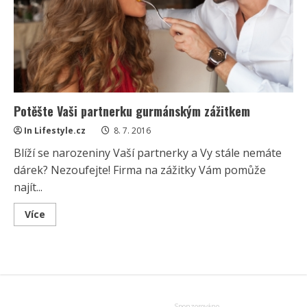
Potěšte Vaši partnerku gurmánským zážitkem
In Lifestyle.cz
8. 7. 2016
Blíží se narozeniny Vaší partnerky a Vy stále nemáte
dárek? Nezoufejte! Firma na zážitky Vám pomůže
najít...
Read
Více
more
about
Potěšte
Vaši
partnerku
gurmánským
zážitkem