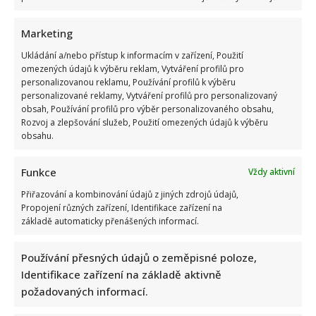
Marketing
Ukládání a/nebo přístup k informacím v zařízení, Použití
omezených údajů k výběru reklam, Vytváření profilů pro
personalizovanou reklamu, Používání profilů k výběru
Fotokvíz o českých hercích: 10 fotografií prověří, kdo zná
personalizované reklamy, Vytváření profilů pro personalizovaný
slavné tváře domácího filmu opravdu dokonale
obsah, Používání profilů pro výběr personalizovaného obsahu,
Rozvoj a zlepšování služeb, Použití omezených údajů k výběru
obsahu.
Funkce
Vždy aktivní
Přiřazování a kombinování údajů z jiných zdrojů údajů,
Propojení různých zařízení, Identifikace zařízení na
základě automaticky přenášených informací.
Jak dnes žijí členové kapely Maxim Turbulenc: Stále jezdí po
Používání přesných údajů o zeměpisné poloze,
koncertech, ale největší slávu mají za sebou
Identifikace zařízení na základě aktivně
požadovaných informací.