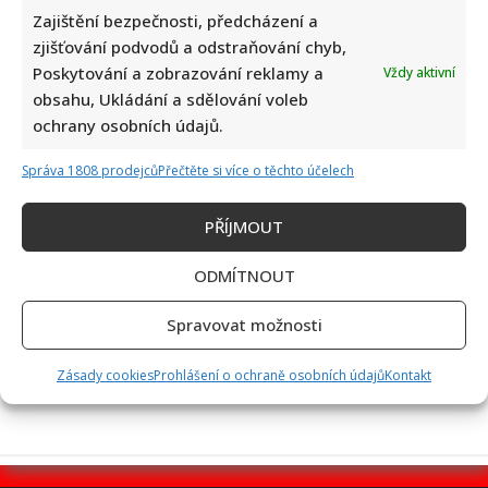
Zajištění bezpečnosti, předcházení a
zjišťování podvodů a odstraňování chyb,
Poskytování a zobrazování reklamy a
Vždy aktivní
obsahu, Ukládání a sdělování voleb
Eva Holubová rozjela s dcerou nový podcast: „Radši budu
ochrany osobních údajů.
zastydlá puberťačka než zaprděná důchodkyně“
Správa 1808 prodejců
Přečtěte si více o těchto účelech
PŘÍJMOUT
ODMÍTNOUT
50 let od nehody Nikiho Laudy: Z hořícího Ferrari do dalšího
Spravovat možnosti
závodu za pouhých 42 dní
Zásady cookies
Prohlášení o ochraně osobních údajů
Kontakt