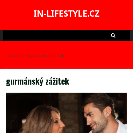
Skip
to
IN-LIFESTYLE.CZ
content
Domů
gurmánský zážitek
gurmánský zážitek