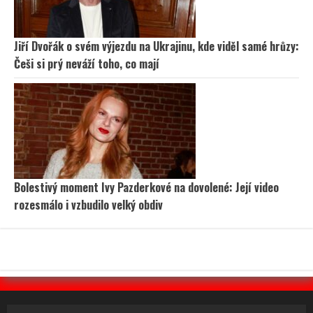
Jiří Dvořák o svém výjezdu na Ukrajinu, kde viděl samé hrůzy:
Češi si prý neváží toho, co mají
Bolestivý moment Ivy Pazderkové na dovolené: Její video
rozesmálo i vzbudilo velký obdiv