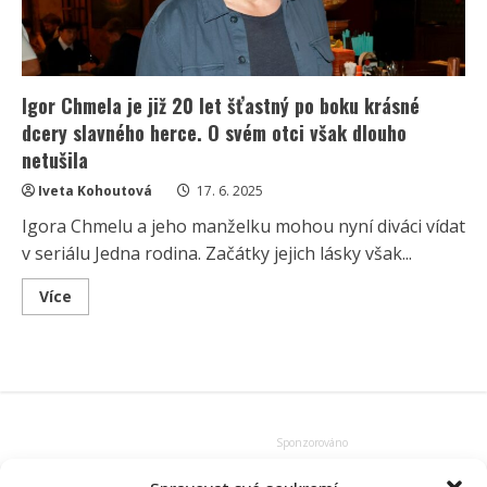
rodinný
dům
s
velkou
zahradou
Igor Chmela je již 20 let šťastný po boku krásné
dcery slavného herce. O svém otci však dlouho
netušila
Iveta Kohoutová
17. 6. 2025
Igora Chmelu a jeho manželku mohou nyní diváci vídat
v seriálu Jedna rodina. Začátky jejich lásky však...
Read
Více
more
about
Igor
Chmela
je
již
20
let
šťastný
po
boku
krásné