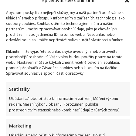
Spravovat své soukromí
dcery
slavného
herce.
Abychom poskytli co nejlepší služby, my a naši partneři používáme k
O
ukládání a/nebo přístupu k informacím o zařízeních, technologie jako
svém
otci
soubory cookies. Souhlas s těmito technologiemi nám a našim
však
partnerům umožní zpracovávat osobní údaje, jako je chování při
dlouho
procházení nebo jedinečná ID na tomto webu. Nesouhlas nebo
netušila
odvolání souhlasu může nepříznivě ovlivnit určité vlastnosti a funkce.
Kliknutím níže vyjádřete souhlas s výše uvedeným nebo proveďte
podrobnější rozhodnutí. Vaše volby budou použity pouze na tomto
webu. Nastavení můžete kdykoli změnit, včetně odvolání souhlasu,
pomocí přepínačů v Zásadách cookies nebo kliknutím na tlačítko
Spravovat souhlas ve spodní části obrazovky.
Statistiky
Ukládání a/nebo přístup k informacím v zařízení, Měření výkonu
reklam, Měření výkonu obsahu, Porozumění publiku
prostřednictvím statistik nebo kombinací údajů z různých zdrojů.
Marketing
Ukládání a/nebo přístup k informacím v zařízení, Použití