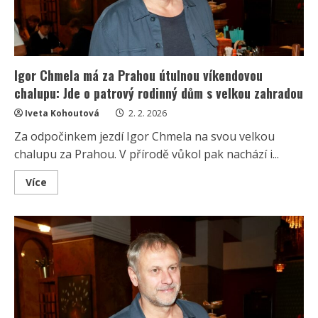
experiment
jim
však
nevyšel
Igor Chmela má za Prahou útulnou víkendovou
chalupu: Jde o patrový rodinný dům s velkou zahradou
Iveta Kohoutová
2. 2. 2026
Za odpočinkem jezdí Igor Chmela na svou velkou
chalupu za Prahou. V přírodě vůkol pak nachází i...
Read
Více
more
about
Igor
Chmela
má
za
Prahou
útulnou
víkendovou
chalupu:
Jde
o
patrový