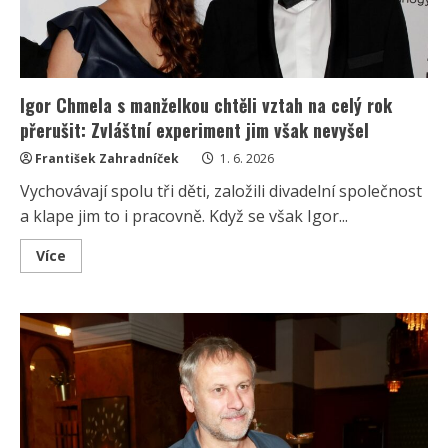
Igor Chmela s manželkou chtěli vztah na celý rok
přerušit: Zvláštní experiment jim však nevyšel
František Zahradníček
1. 6. 2026
Vychovávají spolu tři děti, založili divadelní společnost
a klape jim to i pracovně. Když se však Igor...
Read
Více
more
about
Igor
Chmela
s
manželkou
chtěli
vztah
na
celý
rok
přerušit:
Zvláštní