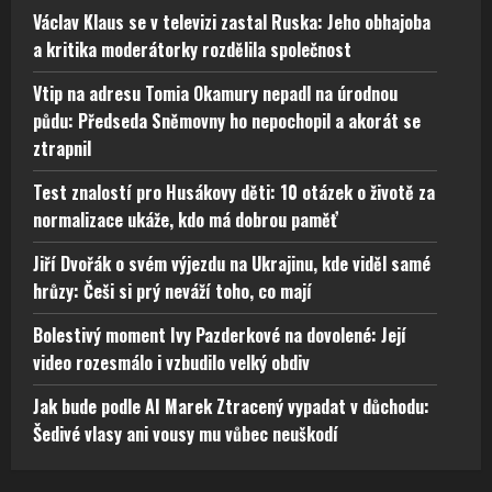
Václav Klaus se v televizi zastal Ruska: Jeho obhajoba
a kritika moderátorky rozdělila společnost
Vtip na adresu Tomia Okamury nepadl na úrodnou
půdu: Předseda Sněmovny ho nepochopil a akorát se
ztrapnil
Test znalostí pro Husákovy děti: 10 otázek o životě za
normalizace ukáže, kdo má dobrou paměť
Jiří Dvořák o svém výjezdu na Ukrajinu, kde viděl samé
hrůzy: Češi si prý neváží toho, co mají
Bolestivý moment Ivy Pazderkové na dovolené: Její
video rozesmálo i vzbudilo velký obdiv
Jak bude podle AI Marek Ztracený vypadat v důchodu:
Šedivé vlasy ani vousy mu vůbec neuškodí