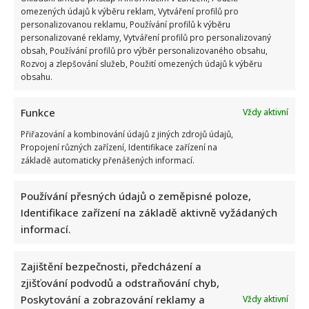
omezených údajů k výběru reklam, Vytváření profilů pro
personalizovanou reklamu, Používání profilů k výběru
personalizované reklamy, Vytváření profilů pro personalizovaný
obsah, Používání profilů pro výběr personalizovaného obsahu,
Rozvoj a zlepšování služeb, Použití omezených údajů k výběru
obsahu.
Funkce
Vždy aktivní
Přiřazování a kombinování údajů z jiných zdrojů údajů,
Propojení různých zařízení, Identifikace zařízení na
základě automaticky přenášených informací.
Používání přesných údajů o zeměpisné poloze,
Identifikace zařízení na základě aktivně vyžádaných
informací.
Václav Klaus se v televizi zastal Ruska: Jeho obhajoba a
kritika moderátorky rozdělila společnost
Zajištění bezpečnosti, předcházení a
zjišťování podvodů a odstraňování chyb,
Poskytování a zobrazování reklamy a
Vždy aktivní