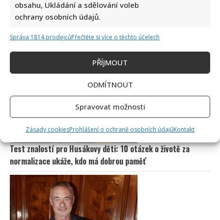
obsahu, Ukládání a sdělování voleb
ochrany osobních údajů.
Správa 1814 prodejců
Přečtěte si více o těchto účelech
Vtip na adresu Tomia Okamury nepadl na úrodnou půdu:
Předseda Sněmovny ho nepochopil a akorát se ztrapnil
PŘÍJMOUT
ODMÍTNOUT
Spravovat možnosti
Zásady cookies
Prohlášení o ochraně osobních údajů
Kontakt
Test znalostí pro Husákovy děti: 10 otázek o životě za
normalizace ukáže, kdo má dobrou paměť