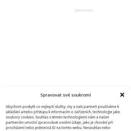
se
podělil
o
radostnou
novinku
Spravovat své soukromí
Abychom poskytli co nejlepší služby, my a naši partneři používáme k
ukládání a/nebo přístupu k informacím o zařízeních, technologie jako
soubory cookies. Souhlas s těmito technologiemi nám a našim
partnerům umožní zpracovávat osobní údaje, jako je chování při
procházení nebo jedinečná ID na tomto webu. Nesouhlas nebo