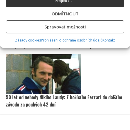
PŘÍJMOUT
ODMÍTNOUT
Spravovat možnosti
Eva Holubová rozjela s dcerou nový podcast: „Radši budu
Zásady cookies
Prohlášení o ochraně osobních údajů
Kontakt
zastydlá puberťačka než zaprděná důchodkyně“
50 let od nehody Nikiho Laudy: Z hořícího Ferrari do dalšího
závodu za pouhých 42 dní