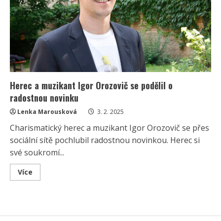
mi
prdla
sklenka.“
Sledující
mluví
o
znamení
Herec a muzikant Igor Orozovič se podělil o
radostnou novinku
Lenka Marousková
3. 2. 2025
Charismatický herec a muzikant Igor Orozovič se přes
sociální sítě pochlubil radostnou novinkou. Herec si
své soukromí...
Read
Více
more
about
Herec
a
muzikant
Igor
Orozovič