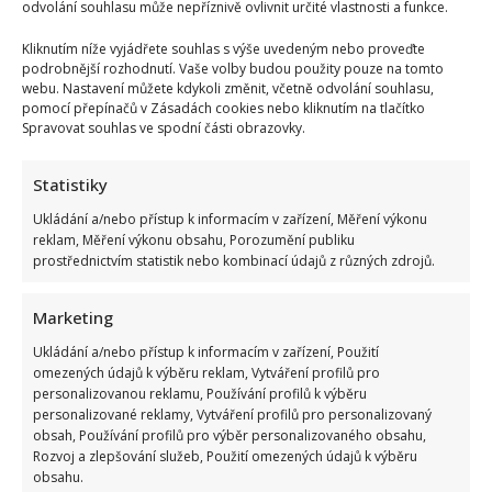
odvolání souhlasu může nepříznivě ovlivnit určité vlastnosti a funkce.
Kliknutím níže vyjádřete souhlas s výše uvedeným nebo proveďte
podrobnější rozhodnutí. Vaše volby budou použity pouze na tomto
webu. Nastavení můžete kdykoli změnit, včetně odvolání souhlasu,
pomocí přepínačů v Zásadách cookies nebo kliknutím na tlačítko
Spravovat souhlas ve spodní části obrazovky.
Statistiky
Ukládání a/nebo přístup k informacím v zařízení, Měření výkonu
reklam, Měření výkonu obsahu, Porozumění publiku
prostřednictvím statistik nebo kombinací údajů z různých zdrojů.
Marketing
Ukládání a/nebo přístup k informacím v zařízení, Použití
omezených údajů k výběru reklam, Vytváření profilů pro
personalizovanou reklamu, Používání profilů k výběru
personalizované reklamy, Vytváření profilů pro personalizovaný
obsah, Používání profilů pro výběr personalizovaného obsahu,
Bydlení Michala Davida ve středomořském stylu: V pražské
Rozvoj a zlepšování služeb, Použití omezených údajů k výběru
obsahu.
vile ma k dispozici i bazén a vnitřní atrium