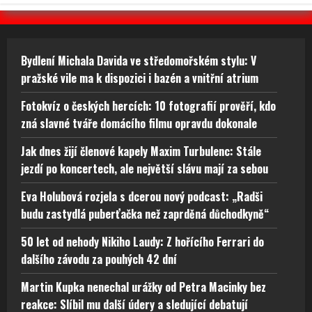
Bydlení Michala Davida ve středomořském stylu: V
pražské vile ma k dispozici i bazén a vnitřní atrium
Fotokvíz o českých hercích: 10 fotografií prověří, kdo
zná slavné tváře domácího filmu opravdu dokonale
Jak dnes žijí členové kapely Maxim Turbulenc: Stále
jezdí po koncertech, ale největší slávu mají za sebou
Eva Holubová rozjela s dcerou nový podcast: „Radši
budu zastydlá puberťačka než zaprděná důchodkyně“
50 let od nehody Nikiho Laudy: Z hořícího Ferrari do
dalšího závodu za pouhých 42 dní
Martin Kupka nenechal urážky od Petra Macinky bez
reakce: Slíbil mu další údery a sledující debatují