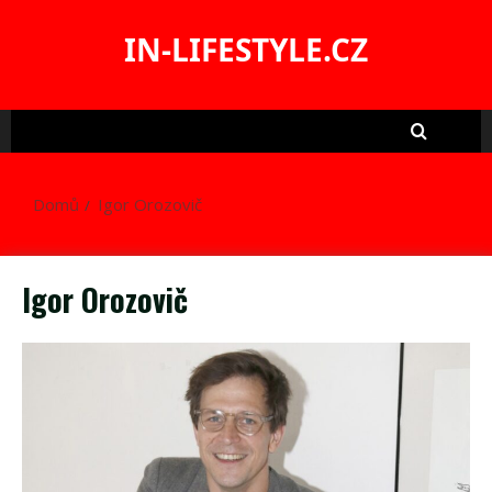
Skip
to
IN-LIFESTYLE.CZ
content
Domů
Igor Orozovič
Igor Orozovič