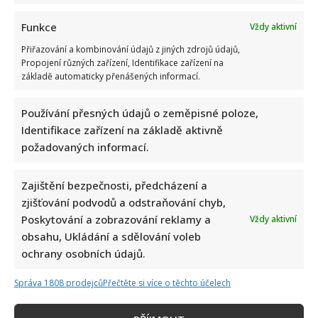
Funkce
Vždy aktivní
Přiřazování a kombinování údajů z jiných zdrojů údajů,
Propojení různých zařízení, Identifikace zařízení na
základě automaticky přenášených informací.
Používání přesných údajů o zeměpisné poloze,
Fotokvíz o českých hercích: 10 fotografií prověří, kdo zná
Identifikace zařízení na základě aktivně
slavné tváře domácího filmu opravdu dokonale
požadovaných informací.
Zajištění bezpečnosti, předcházení a
zjišťování podvodů a odstraňování chyb,
Poskytování a zobrazování reklamy a
Vždy aktivní
obsahu, Ukládání a sdělování voleb
ochrany osobních údajů.
Jak dnes žijí členové kapely Maxim Turbulenc: Stále jezdí po
Správa 1808 prodejců
Přečtěte si více o těchto účelech
koncertech, ale největší slávu mají za sebou