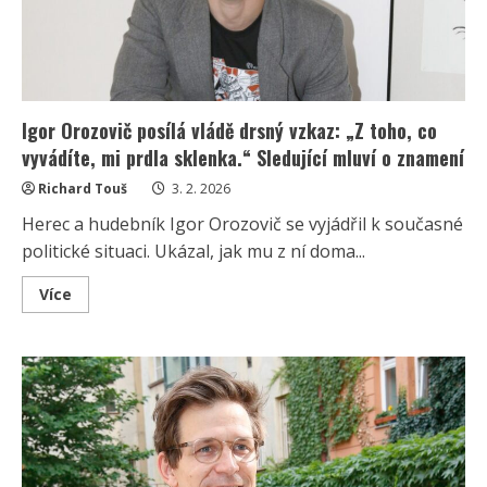
Igor Orozovič posílá vládě drsný vzkaz: „Z toho, co
vyvádíte, mi prdla sklenka.“ Sledující mluví o znamení
Richard Touš
3. 2. 2026
Herec a hudebník Igor Orozovič se vyjádřil k současné
politické situaci. Ukázal, jak mu z ní doma...
Read
Více
more
about
Igor
Orozovič
posílá
vládě
drsný
vzkaz:
„Z
toho,
co
vyvádíte,