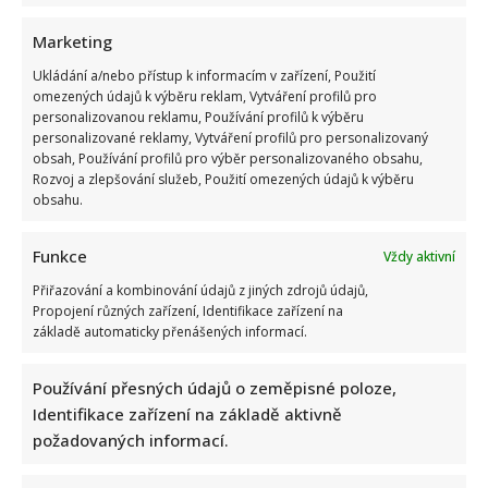
Marketing
Ukládání a/nebo přístup k informacím v zařízení, Použití
omezených údajů k výběru reklam, Vytváření profilů pro
personalizovanou reklamu, Používání profilů k výběru
Velký test z českých přísloví: Jen opravdoví znalci zvládnou
personalizované reklamy, Vytváření profilů pro personalizovaný
správně doplnit 10/10 bez chyby
obsah, Používání profilů pro výběr personalizovaného obsahu,
Rozvoj a zlepšování služeb, Použití omezených údajů k výběru
obsahu.
Funkce
Vždy aktivní
Přiřazování a kombinování údajů z jiných zdrojů údajů,
Propojení různých zařízení, Identifikace zařízení na
základě automaticky přenášených informací.
Bydlení Michala Davida ve středomořském stylu: V pražské
vile ma k dispozici i bazén a vnitřní atrium
Používání přesných údajů o zeměpisné poloze,
Identifikace zařízení na základě aktivně
požadovaných informací.