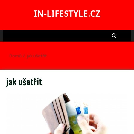
Skip
to
IN-LIFESTYLE.CZ
content
Domů
jak ušetřit
jak ušetřit