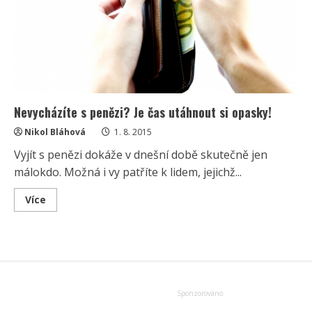
Nevycházíte s penězi? Je čas utáhnout si opasky!
Nikol Bláhová
1. 8. 2015
Vyjít s penězi dokáže v dnešní době skutečně jen
málokdo. Možná i vy patříte k lidem, jejichž...
Read
Více
more
about
Nevycházíte
s
penězi?
Je
čas
utáhnout
si
opasky!