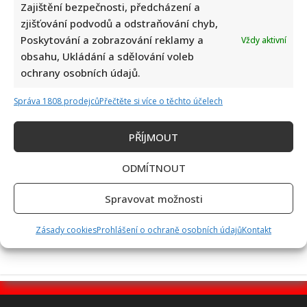
Zajištění bezpečnosti, předcházení a
zjišťování podvodů a odstraňování chyb,
Poskytování a zobrazování reklamy a
Vždy aktivní
Fotokvíz o českých hercích: 10 fotografií prověří, kdo zná
obsahu, Ukládání a sdělování voleb
slavné tváře domácího filmu opravdu dokonale
ochrany osobních údajů.
Správa 1808 prodejců
Přečtěte si více o těchto účelech
PŘÍJMOUT
ODMÍTNOUT
Jak dnes žijí členové kapely Maxim Turbulenc: Stále jezdí po
Spravovat možnosti
koncertech, ale největší slávu mají za sebou
Zásady cookies
Prohlášení o ochraně osobních údajů
Kontakt