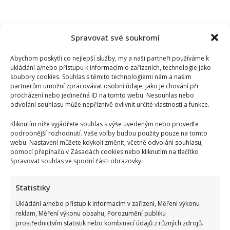
Spravovat své soukromí
Abychom poskytli co nejlepší služby, my a naši partneři používáme k
ukládání a/nebo přístupu k informacím o zařízeních, technologie jako
soubory cookies. Souhlas s těmito technologiemi nám a našim
partnerům umožní zpracovávat osobní údaje, jako je chování při
procházení nebo jedinečná ID na tomto webu. Nesouhlas nebo
odvolání souhlasu může nepříznivě ovlivnit určité vlastnosti a funkce.
Kliknutím níže vyjádřete souhlas s výše uvedeným nebo proveďte
podrobnější rozhodnutí. Vaše volby budou použity pouze na tomto
webu. Nastavení můžete kdykoli změnit, včetně odvolání souhlasu,
pomocí přepínačů v Zásadách cookies nebo kliknutím na tlačítko
Spravovat souhlas ve spodní části obrazovky.
Petr Fiala poslal pozdrav z dovolené v Itálii: Fotka s
Statistiky
manželkou potěšila všechny fanoušky
Ukládání a/nebo přístup k informacím v zařízení, Měření výkonu
reklam, Měření výkonu obsahu, Porozumění publiku
prostřednictvím statistik nebo kombinací údajů z různých zdrojů.