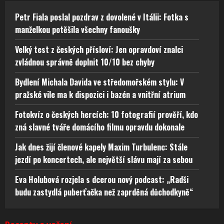
Petr Fiala poslal pozdrav z dovolené v Itálii: Fotka s
manželkou potěšila všechny fanoušky
Velký test z českých přísloví: Jen opravdoví znalci
zvládnou správně doplnit 10/10 bez chyby
Bydlení Michala Davida ve středomořském stylu: V
pražské vile ma k dispozici i bazén a vnitřní atrium
Fotokvíz o českých hercích: 10 fotografií prověří, kdo
zná slavné tváře domácího filmu opravdu dokonale
Jak dnes žijí členové kapely Maxim Turbulenc: Stále
jezdí po koncertech, ale největší slávu mají za sebou
Eva Holubová rozjela s dcerou nový podcast: „Radši
budu zastydlá puberťačka než zaprděná důchodkyně“