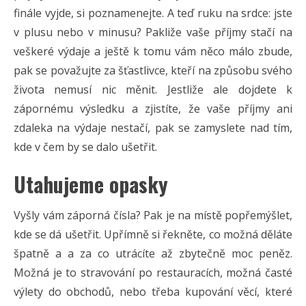
finále vyjde, si poznamenejte. A teď ruku na srdce: jste
v plusu nebo v minusu? Pakliže vaše příjmy stačí na
veškeré výdaje a ještě k tomu vám něco málo zbude,
pak se považujte za šťastlivce, kteří na způsobu svého
života nemusí nic měnit. Jestliže ale dojdete k
zápornému výsledku a zjistíte, že vaše příjmy ani
zdaleka na výdaje nestačí, pak se zamyslete nad tím,
kde v čem by se dalo ušetřit.
Utahujeme opasky
Vyšly vám záporná čísla? Pak je na místě popřemýšlet,
kde se dá ušetřit. Upřímně si řekněte, co možná děláte
špatně a a za co utrácíte až zbytečně moc peněz.
Možná je to stravování po restauracích, možná časté
výlety do obchodů, nebo třeba kupování věcí, které