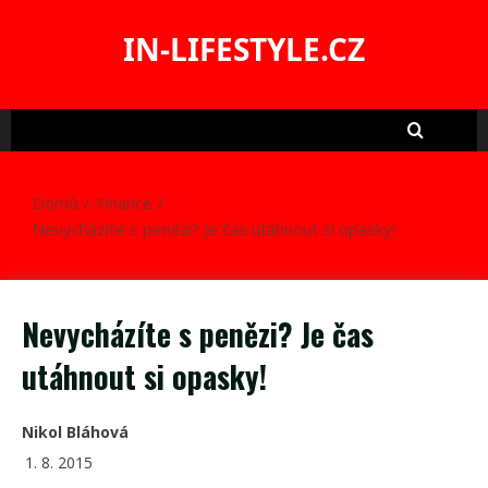
Skip
to
IN-LIFESTYLE.CZ
content
Domů
Finance
Nevycházíte s penězi? Je čas utáhnout si opasky!
Nevycházíte s penězi? Je čas
utáhnout si opasky!
Nikol Bláhová
1. 8. 2015