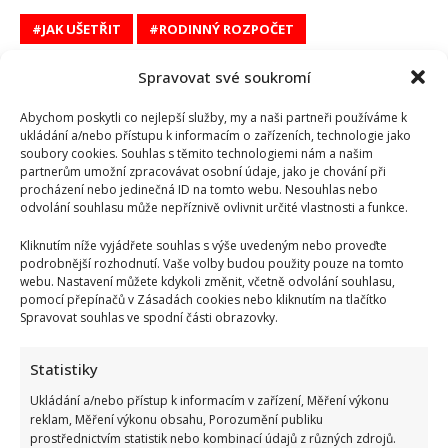
JAK UŠETŘIT
RODINNÝ ROZPOČET
Spravovat své soukromí
Nikol Bláhová
Abychom poskytli co nejlepší služby, my a naši partneři používáme k
ukládání a/nebo přístupu k informacím o zařízeních, technologie jako
soubory cookies. Souhlas s těmito technologiemi nám a našim
partnerům umožní zpracovávat osobní údaje, jako je chování při
procházení nebo jedinečná ID na tomto webu. Nesouhlas nebo
odvolání souhlasu může nepříznivě ovlivnit určité vlastnosti a funkce.
Kliknutím níže vyjádřete souhlas s výše uvedeným nebo proveďte
SOUVISEJÍCÍ ČLÁNKY
podrobnější rozhodnutí. Vaše volby budou použity pouze na tomto
webu. Nastavení můžete kdykoli změnit, včetně odvolání souhlasu,
pomocí přepínačů v Zásadách cookies nebo kliknutím na tlačítko
Spravovat souhlas ve spodní části obrazovky.
Statistiky
Ukládání a/nebo přístup k informacím v zařízení, Měření výkonu
reklam, Měření výkonu obsahu, Porozumění publiku
prostřednictvím statistik nebo kombinací údajů z různých zdrojů.