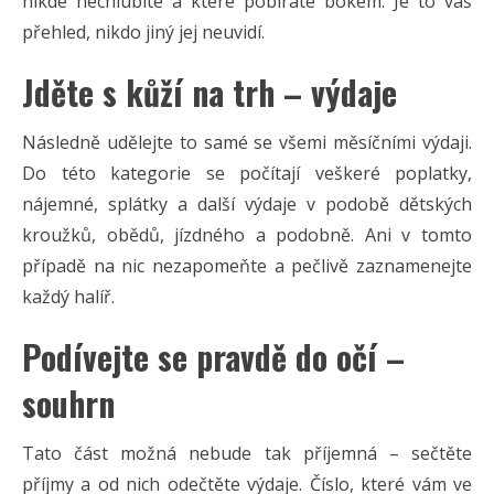
nikde nechlubíte a které pobíráte bokem. Je to váš
přehled, nikdo jiný jej neuvidí.
Jděte s kůží na trh – výdaje
Následně udělejte to samé se všemi měsíčními výdaji.
Do této kategorie se počítají veškeré poplatky,
nájemné, splátky a další výdaje v podobě dětských
kroužků, obědů, jízdného a podobně. Ani v tomto
případě na nic nezapomeňte a pečlivě zaznamenejte
každý halíř.
Podívejte se pravdě do očí –
souhrn
Tato část možná nebude tak příjemná – sečtěte
příjmy a od nich odečtěte výdaje. Číslo, které vám ve