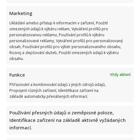
Celebrity
Marketing
Ukládání a/nebo přístup k informacím v zařízení, Použití
Miloš Zeman se opět pustil do Petra Pavla: Jeho
omezených údajů k výběru reklam, Vytváření profilů pro
kritika spustila divoké hádky mezi komentujícími
personalizovanou reklamu, Používání profilů k výběru
personalizované reklamy, Vytváření profilů pro personalizovaný
8. 8. 2026
obsah, Používání profilů pro výběr personalizovaného obsahu,
Rozvoj a zlepšování služeb, Použití omezených údajů k výběru
obsahu.
Funkce
Vždy aktivní
Přiřazování a kombinování údajů z jiných zdrojů údajů,
Propojení různých zařízení, Identifikace zařízení na
základě automaticky přenášených informací.
Používání přesných údajů o zeměpisné poloze,
Celebrity
Identifikace zařízení na základě aktivně vyžádaných
informací.
Suchánek si rýpl do Macinky a jeho vyjádření o