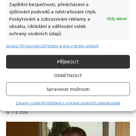
klimatické krizi: Svým videem rozdělil společnost
Zajištění bezpečnosti, předcházení a
8. 8. 2026
zjišťování podvodů a odstraňování chyb,
Poskytování a zobrazování reklamy a
Vždy aktivní
obsahu, Ukládání a sdělování voleb
ochrany osobních údajů.
Správa 1814 prodejců
Přečtěte si více o těchto účelech
PŘÍJMOUT
ODMÍTNOUT
Celebrity
Spravovat možnosti
Tragický konec Františka Sahuly: Kytaristu Tří sester
mladíci ubili kvůli banálnímu sporu
Zásady cookies
Prohlášení o ochraně osobních údajů
Kontakt
7. 8. 2026