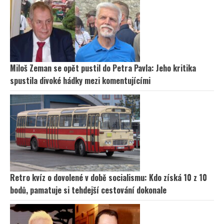
Miloš Zeman se opět pustil do Petra Pavla: Jeho kritika
spustila divoké hádky mezi komentujícími
Retro kvíz o dovolené v době socialismu: Kdo získá 10 z 10
bodů, pamatuje si tehdejší cestování dokonale