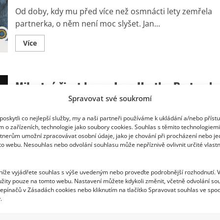
děti
sám
Od doby, kdy mu před více než osmnácti lety zemřela
a
stáhl
partnerka, o něm není moc slyšet. Jan...
se
do
ústraní
Read
Více
more
about
Herec
Jan
Hartl
Milostný život herce Jana Hartla: Partnerk
se
po
smrti
Spravovat své soukromí
mu utíkaly za jinými muži. Osudová žena
manželky
pozornosti
mu zemřela
vyhýbá.
oskytli co nejlepší služby, my a naši partneři používáme k ukládání a/nebo příst
Žije
m o zařízeních, technologie jako soubory cookies. Souhlas s těmito technologiem
v
Richard Touš
17. 7. 2025
tnerům umožní zpracovávat osobní údaje, jako je chování při procházení nebo j
ústraní
to webu. Nesouhlas nebo odvolání souhlasu může nepříznivě ovlivnit určité vlastn
v
Jan Hartl měl mimořádně úspěšnou hereckou kariéru. 
rodinném
domě
osobním životě se mu však tolik nedařilo. Ženy mu...
na
 níže vyjádřete souhlas s výše uvedeným nebo proveďte podrobnější rozhodnutí. 
okraji
Prahy
žity pouze na tomto webu. Nastavení můžete kdykoli změnit, včetně odvolání so
Read
Více
more
epínačů v Zásadách cookies nebo kliknutím na tlačítko Spravovat souhlas ve spod
about
.
Milostný
život
herce