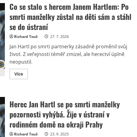
Co se stalo s hercem Janem Hartlem: Po
smrti manželky zůstal na děti sám a stáhl
se do ústraní
Richard Touš
27. 7. 2026
Jan Hartl po smrti partnerky zásadně proměnil svůj
život. Z veřejnosti téměř zmizel, ale herectví úplně
neopustil.
Read
Více
more
about
Co
se
stalo
s
Herec Jan Hartl se po smrti manželky
hercem
Janem
pozornosti vyhýbá. Žije v ústraní v
Hartlem:
Po
smrti
rodinném domě na okraji Prahy
manželky
zůstal
na
Richard Touš
23. 9. 2025