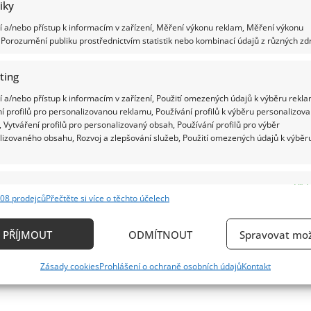
Jana
tiky
Hartla:
Partnerky
 a/nebo přístup k informacím v zařízení, Měření výkonu reklam, Měření výkonu
mu
Porozumění publiku prostřednictvím statistik nebo kombinací údajů z různých zdr
utíkaly
za
jinými
muži.
ting
Osudová
žena
 a/nebo přístup k informacím v zařízení, Použití omezených údajů k výběru rekla
mu
zemřela
í profilů pro personalizovanou reklamu, Používání profilů k výběru personalizov
 Vytváření profilů pro personalizovaný obsah, Používání profilů pro výběr
lizovaného obsahu, Rozvoj a zlepšování služeb, Použití omezených údajů k výběr
e
Vždy
08 prodejců
Přečtěte si více o těchto účelech
ání a kombinování údajů z jiných zdrojů údajů, Propojení různých zařízení,
kace zařízení na základě automaticky přenášených informací.
PŘÍJMOUT
ODMÍTNOUT
Spravovat mož
ání přesných údajů o zeměpisné poloze, Identifikace zařízení n
Zásady cookies
Prohlášení o ochraně osobních údajů
Kontakt
ě aktivně požadovaných informací.