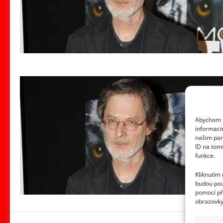
Abychom p
informací
našim par
ID na tom
funkce.
Kliknutím
budou pou
pomocí př
obrazovky