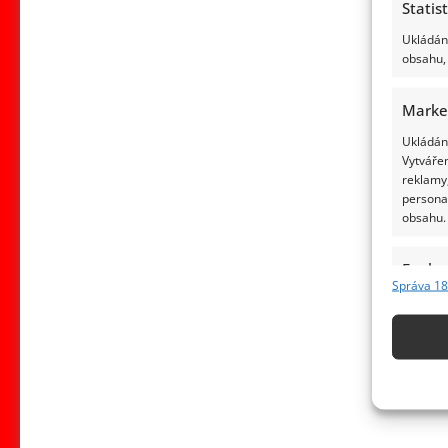
Statis
Ukládání
obsahu, 
Marke
Ukládání
Vytvářen
reklamy,
persona
obsahu.
Funkc
Správa 18
Přiřazov
Identifi
Použív
základ