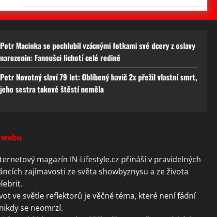
Petr Macinka se pochlubil vzácnými fotkami své dcery z oslavy
narozenin: Fanoušci lichotí celé rodině
Petr Novotný slaví 79 let: Oblíbený bavič 2x přežil vlastní smrt,
jeho sestra takové štěstí neměla
 webu
ternetový magazín IN-Lifestyle.cz přináší v pravidelných
áncích zajímavosti ze světa showbyznysu a ze života
lebrit.
vot ve světle reflektorů je věčné téma, které není fádní
nikdy se neomrzí.