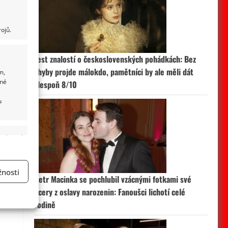
ojů.
Test znalostí o československých pohádkách: Bez
chyby projde málokdo, pamětníci by ale měli dát
m,
ané
alespoň 8/10
u
 aktivní
nosti
Petr Macinka se pochlubil vzácnými fotkami své
a
dcery z oslavy narozenin: Fanoušci lichotí celé
rodině