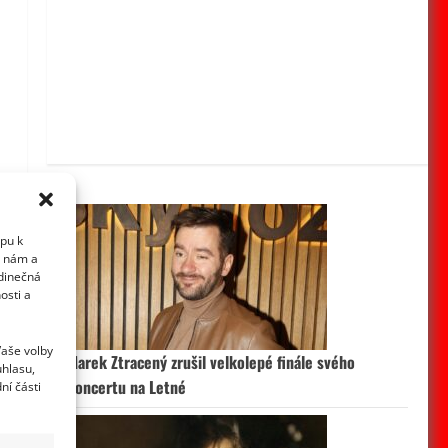
y
upu k
i nám a
edinečná
osti a
V
Vaše volby
Marek Ztracený zrušil velkolepé finále svého
uhlasu,
koncertu na Letné
ní části