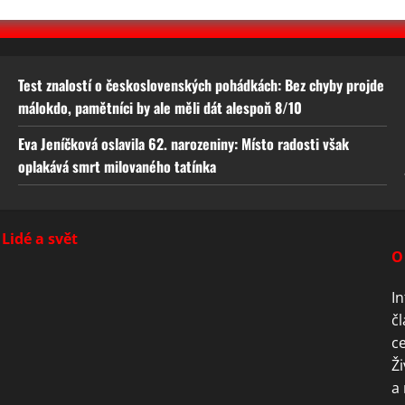
Test znalostí o československých pohádkách: Bez chyby projde
málokdo, pamětníci by ale měli dát alespoň 8/10
Eva Jeníčková oslavila 62. narozeniny: Místo radosti však
oplakává smrt milovaného tatínka
Lidé a svět
O
In
čl
ce
Ži
a 