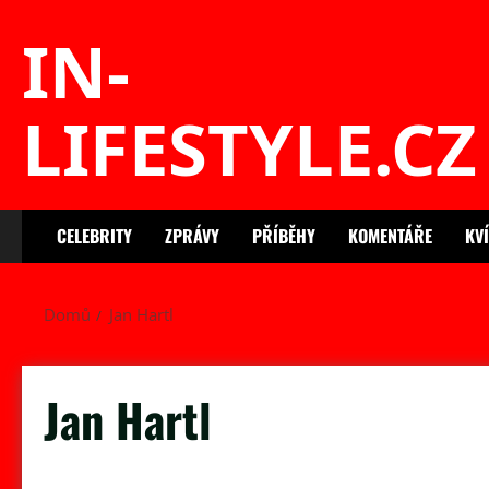
Skip
IN-
to
content
LIFESTYLE.CZ
CELEBRITY
ZPRÁVY
PŘÍBĚHY
KOMENTÁŘE
KV
Domů
Jan Hartl
Jan Hartl