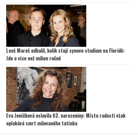
Leoš Mareš odhalil, kolik stojí synovo studium na Floridě:
Jde o více než milion ročně
Eva Jeníčková oslavila 62. narozeniny: Místo radosti však
oplakává smrt milovaného tatínka