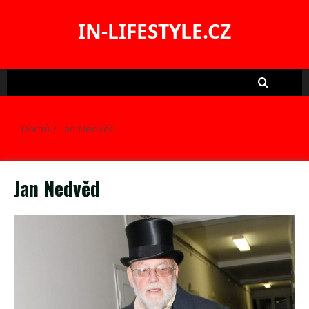
Skip
to
IN-LIFESTYLE.CZ
content
Domů
Jan Nedvěd
Jan Nedvěd