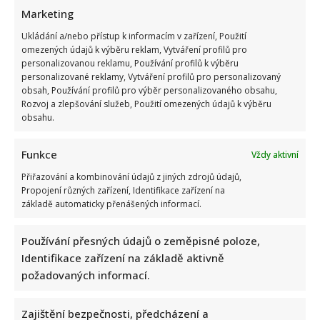
zdraví
Marketing
nedovoluje
veřejně
hrát.
Ukládání a/nebo přístup k informacím v zařízení, Použití
Vyjádřil
omezených údajů k výběru reklam, Vytváření profilů pro
se
i
personalizovanou reklamu, Používání profilů k výběru
k
personalizované reklamy, Vytváření profilů pro personalizovaný
výročí
obsah, Používání profilů pro výběr personalizovaného obsahu,
smrti
bratra
Rozvoj a zlepšování služeb, Použití omezených údajů k výběru
obsahu.
Funkce
Vždy aktivní
Přiřazování a kombinování údajů z jiných zdrojů údajů,
Propojení různých zařízení, Identifikace zařízení na
základě automaticky přenášených informací.
Používání přesných údajů o zeměpisné poloze,
Identifikace zařízení na základě aktivně
požadovaných informací.
Zajištění bezpečnosti, předcházení a