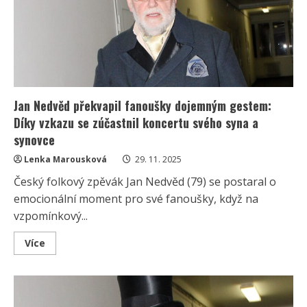
let
mladší
Pavlínkou:
Hudebník
ji
poznal
jako
prodavačku
a
vzali
se
Jan Nedvěd překvapil fanoušky dojemným gestem:
v
Lucerně
Díky vzkazu se zúčastnil koncertu svého syna a
synovce
Lenka Marousková
29. 11. 2025
Český folkový zpěvák Jan Nedvěd (79) se postaral o
emocionální moment pro své fanoušky, když na
vzpomínkový...
Read
Více
more
about
Jan
Nedvěd
překvapil
fanoušky