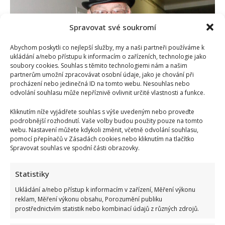
dojemným
gestem:
Díky
vzkazu
Spravovat své soukromí
se
zúčastnil
koncertu
Abychom poskytli co nejlepší služby, my a naši partneři používáme k
svého
ukládání a/nebo přístupu k informacím o zařízeních, technologie jako
syna
a
soubory cookies. Souhlas s těmito technologiemi nám a našim
synovce
partnerům umožní zpracovávat osobní údaje, jako je chování při
procházení nebo jedinečná ID na tomto webu. Nesouhlas nebo
odvolání souhlasu může nepříznivě ovlivnit určité vlastnosti a funkce.
Honzovi Nedvědovi už zdraví nedovoluje veřejně hrát.
Vyjádřil se i k výročí smrti bratra
Kliknutím níže vyjádřete souhlas s výše uvedeným nebo proveďte
podrobnější rozhodnutí. Vaše volby budou použity pouze na tomto
Richard Touš
4. 8. 2025
webu. Nastavení můžete kdykoli změnit, včetně odvolání souhlasu,
pomocí přepínačů v Zásadách cookies nebo kliknutím na tlačítko
Legendární písničkář Jan Nedvěd po dlouhé odmlce
Spravovat souhlas ve spodní části obrazovky.
promluvil ke svým fanouškům. S typickou upřímností
a melancholií oznámil,...
Statistiky
Read
Více
Ukládání a/nebo přístup k informacím v zařízení, Měření výkonu
more
about
reklam, Měření výkonu obsahu, Porozumění publiku
Honzovi
prostřednictvím statistik nebo kombinací údajů z různých zdrojů.
Nedvědovi
už