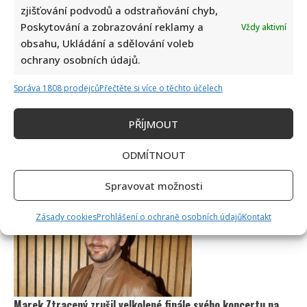
zjišťování podvodů a odstraňování chyb,
Poskytování a zobrazování reklamy a
Vždy aktivní
obsahu, Ukládání a sdělování voleb
ochrany osobních údajů.
Správa 1808 prodejců
Přečtěte si více o těchto účelech
PŘÍJMOUT
ODMÍTNOUT
Spravovat možnosti
Zásady cookies
Prohlášení o ochraně osobních údajů
Kontakt
Marek Ztracený zrušil velkolepé finále svého koncertu na