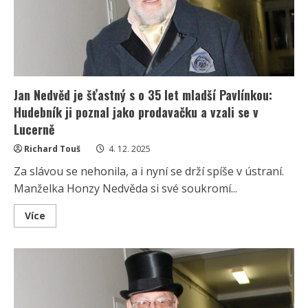
Kdo
si
poradí
s
10
otázkami,
ten
má
výjimečný
přehled
Jan Nedvěd je šťastný s o 35 let mladší Pavlínkou:
Hudebník ji poznal jako prodavačku a vzali se v
Lucerně
Richard Touš
4. 12. 2025
Za slávou se nehonila, a i nyní se drží spíše v ústraní.
Manželka Honzy Nedvěda si své soukromí...
Read
Více
more
about
Jan
Nedvěd
je
šťastný
s
o
35