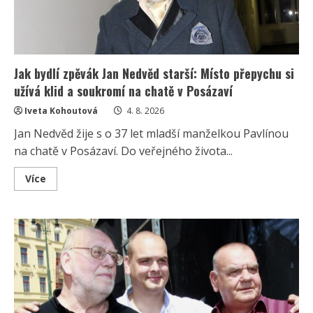
Jak bydlí zpěvák Jan Nedvěd starší: Místo přepychu si
užívá klid a soukromí na chatě v Posázaví
Iveta Kohoutová
4. 8. 2026
Jan Nedvěd žije s o 37 let mladší manželkou Pavlínou
na chatě v Posázaví. Do veřejného života...
Read
Více
more
about
Jak
bydlí
zpěvák
Jan
Nedvěd
starší:
Místo
přepychu
si
užívá
klid