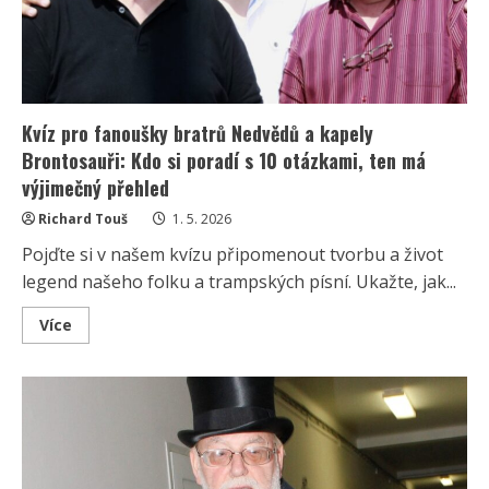
a
soukromí
na
chatě
v
Posázaví
Kvíz pro fanoušky bratrů Nedvědů a kapely
Brontosauři: Kdo si poradí s 10 otázkami, ten má
výjimečný přehled
Richard Touš
1. 5. 2026
Pojďte si v našem kvízu připomenout tvorbu a život
legend našeho folku a trampských písní. Ukažte, jak...
Read
Více
more
about
Kvíz
pro
fanoušky
bratrů
Nedvědů
a
kapely
Brontosauři: