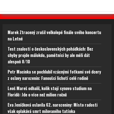
Marek Ztracený zrušil velkolepé finále svého koncertu
na Letné
Test znalostí o československých pohádkách: Bez
chyby projde málokdo, pamětníci by ale měli dát
alespoň 8/10
Petr Macinka se pochlubil vzácnými fotkami své dcery
z oslavy narozenin: Fanoušci lichotí celé rodině
Leoš Mareš odhalil, kolik stojí synovo studium na
Floridě: Jde o více než milion ročně
Eva Jeníčková oslavila 62. narozeniny: Místo radosti
však oplakává smrt milovaného tatínka