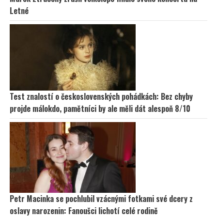
Letné
Test znalostí o československých pohádkách: Bez chyby
projde málokdo, pamětníci by ale měli dát alespoň 8/10
Petr Macinka se pochlubil vzácnými fotkami své dcery z
oslavy narozenin: Fanoušci lichotí celé rodině