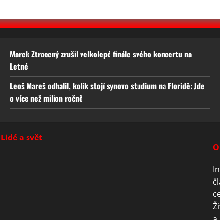
Marek Ztracený zrušil velkolepé finále svého koncertu na
Letné
Leoš Mareš odhalil, kolik stojí synovo studium na Floridě: Jde
o více než milion ročně
Lidé a svět
O
In
čl
ce
Ži
a 