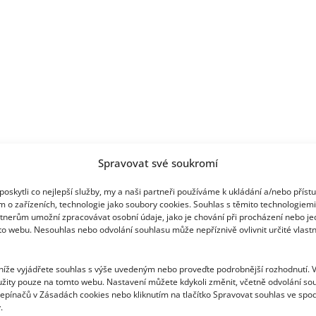
lidí
za
hranicí
Spravovat své soukromí
oskytli co nejlepší služby, my a naši partneři používáme k ukládání a/nebo příst
m o zařízeních, technologie jako soubory cookies. Souhlas s těmito technologiem
tnerům umožní zpracovávat osobní údaje, jako je chování při procházení nebo j
to webu. Nesouhlas nebo odvolání souhlasu může nepříznivě ovlivnit určité vlastn
 níže vyjádřete souhlas s výše uvedeným nebo proveďte podrobnější rozhodnutí. 
žity pouze na tomto webu. Nastavení můžete kdykoli změnit, včetně odvolání so
epínačů v Zásadách cookies nebo kliknutím na tlačítko Spravovat souhlas ve spod
.