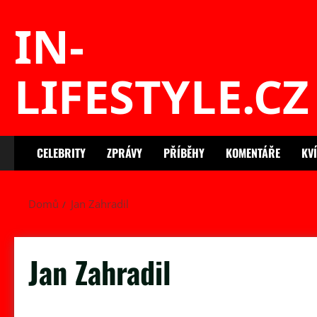
Skip
IN-
to
content
LIFESTYLE.CZ
CELEBRITY
ZPRÁVY
PŘÍBĚHY
KOMENTÁŘE
KV
Domů
Jan Zahradil
Jan Zahradil