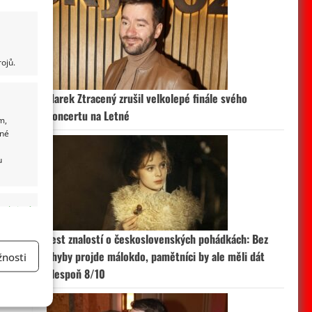
ojů.
Marek Ztracený zrušil velkolepé finále svého
koncertu na Letné
m,
ané
u
 aktivní
Test znalostí o československých pohádkách: Bez
chyby projde málokdo, pamětníci by ale měli dát
nosti
alespoň 8/10
a