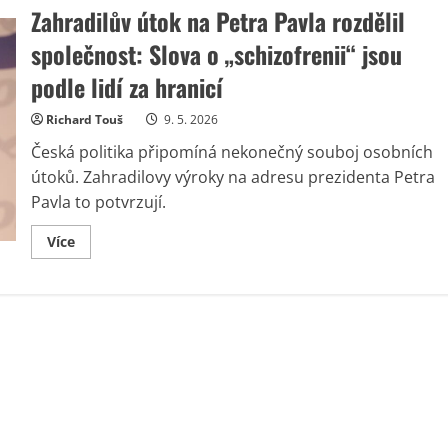
Zahradilův útok na Petra Pavla rozdělil
společnost: Slova o „schizofrenii“ jsou
podle lidí za hranicí
Richard Touš
9. 5. 2026
Česká politika připomíná nekonečný souboj osobních
útoků. Zahradilovy výroky na adresu prezidenta Petra
Pavla to potvrzují.
Read
Více
more
about
Zahradilův
útok
na
Petra
Pavla
rozdělil
společnost:
Slova
o
„schizofrenii“
jsou
podle