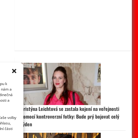
upu k
i nám a
edinečná
osti a
Kristýna Leichtová se zastala kojení na veřejnosti
pomocí kontroverzní fotky: Bude prý bojovat celý
Vaše volby
uhlasu,
týden
ní části