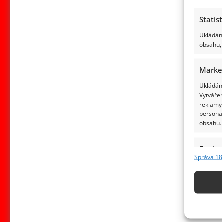
Statis
Ukládání
obsahu, 
Marke
Ukládání
Vytvářen
reklamy,
persona
obsahu.
Funkc
Správa 18
Přiřazov
Identifi
Použív
základ