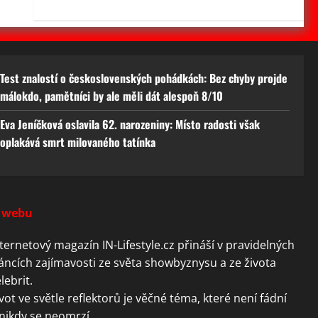
Test znalostí o československých pohádkách: Bez chyby projde
málokdo, pamětníci by ale měli dát alespoň 8/10
Eva Jeníčková oslavila 62. narozeniny: Místo radosti však
oplakává smrt milovaného tatínka
 webu
ternetový magazín IN-Lifestyle.cz přináší v pravidelných
áncích zajímavosti ze světa showbyznysu a ze života
lebrit.
vot ve světle reflektorů je věčné téma, které není fádní
nikdy se neomrzí.