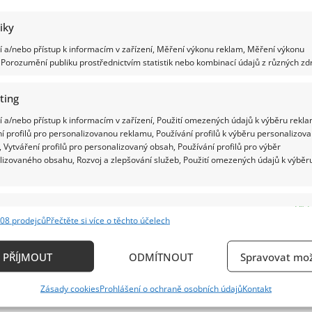
tiky
 a/nebo přístup k informacím v zařízení, Měření výkonu reklam, Měření výkonu
Porozumění publiku prostřednictvím statistik nebo kombinací údajů z různých zdr
ting
 a/nebo přístup k informacím v zařízení, Použití omezených údajů k výběru rekla
í profilů pro personalizovanou reklamu, Používání profilů k výběru personalizov
 Vytváření profilů pro personalizovaný obsah, Používání profilů pro výběr
lizovaného obsahu, Rozvoj a zlepšování služeb, Použití omezených údajů k výběr
e
Vždy
08 prodejců
Přečtěte si více o těchto účelech
ání a kombinování údajů z jiných zdrojů údajů, Propojení různých zařízení,
kace zařízení na základě automaticky přenášených informací.
PŘÍJMOUT
ODMÍTNOUT
Spravovat mož
ání přesných údajů o zeměpisné poloze, Identifikace zařízení n
Zásady cookies
Prohlášení o ochraně osobních údajů
Kontakt
ě aktivně požadovaných informací.