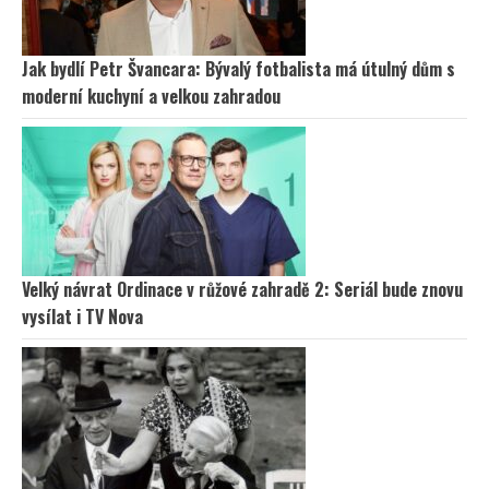
Jak bydlí Petr Švancara: Bývalý fotbalista má útulný dům s
moderní kuchyní a velkou zahradou
Velký návrat Ordinace v růžové zahradě 2: Seriál bude znovu
vysílat i TV Nova