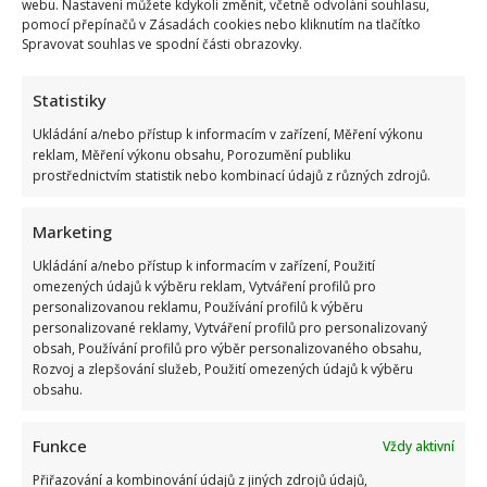
Více
webu. Nastavení můžete kdykoli změnit, včetně odvolání souhlasu,
more
pomocí přepínačů v Zásadách cookies nebo kliknutím na tlačítko
about
Jana
Spravovat souhlas ve spodní části obrazovky.
Paulová
i
v
Statistiky
70
letech
Ukládání a/nebo přístup k informacím v zařízení, Měření výkonu
září
díky
reklam, Měření výkonu obsahu, Porozumění publiku
novému
prostřednictvím statistik nebo kombinací údajů z různých zdrojů.
účesu.
U
fanoušků
sklízí
Marketing
samou
chválu
Ukládání a/nebo přístup k informacím v zařízení, Použití
a
omezených údajů k výběru reklam, Vytváření profilů pro
obdiv
personalizovanou reklamu, Používání profilů k výběru
Soukromí Jany Paulové: Se slavným manželem má 2
personalizované reklamy, Vytváření profilů pro personalizovaný
půvabné dcery a bydlí v přestavěném domku u Prahy
obsah, Používání profilů pro výběr personalizovaného obsahu,
Rozvoj a zlepšování služeb, Použití omezených údajů k výběru
Lenka Marousková
26. 6. 2025
obsahu.
Jana Paulová patří k oblíbeným českým herečkám a v
loňském roce předvedla, že je také skvělá tanečnice,...
Funkce
Vždy aktivní
Read
Více
Přiřazování a kombinování údajů z jiných zdrojů údajů,