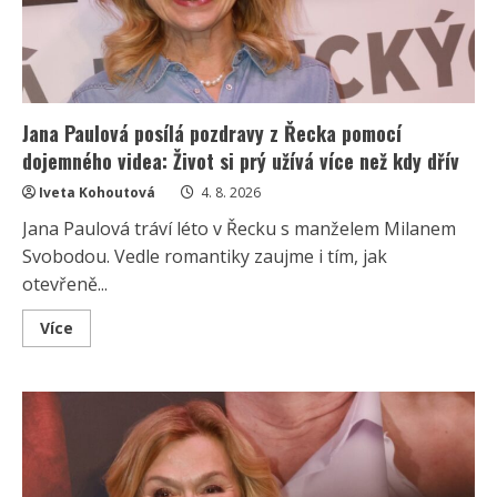
Jana Paulová posílá pozdravy z Řecka pomocí
dojemného videa: Život si prý užívá více než kdy dřív
Iveta Kohoutová
4. 8. 2026
Jana Paulová tráví léto v Řecku s manželem Milanem
Svobodou. Vedle romantiky zaujme i tím, jak
otevřeně...
Read
Více
more
about
Jana
Paulová
posílá
pozdravy
z
Řecka
pomocí
dojemného