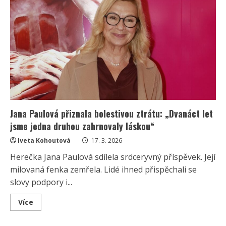
veřejnost
odhalením
své
situace
v
důchodu.
Dodnes
musí
hrát
v
divadle
Jana Paulová přiznala bolestivou ztrátu: „Dvanáct let
jsme jedna druhou zahrnovaly láskou“
Iveta Kohoutová
17. 3. 2026
Herečka Jana Paulová sdílela srdceryvný příspěvek. Její
milovaná fenka zemřela. Lidé ihned přispěchali se
slovy podpory i...
Read
Více
more
about
Jana