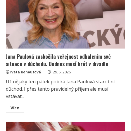
album:
Fanoušci
obdivují,
jak
jí
to
v
mládí
slušelo
Jana Paulová zaskočila veřejnost odhalením své
situace v důchodu. Dodnes musí hrát v divadle
Iveta Kohoutová
29. 5. 2026
Už nějaký ten pátek pobírá Jana Paulová starobní
důchod. I přes tento pravidelný příjem ale musí
vstávat...
Read
Více
more
about
Jana
Paulová
zaskočila