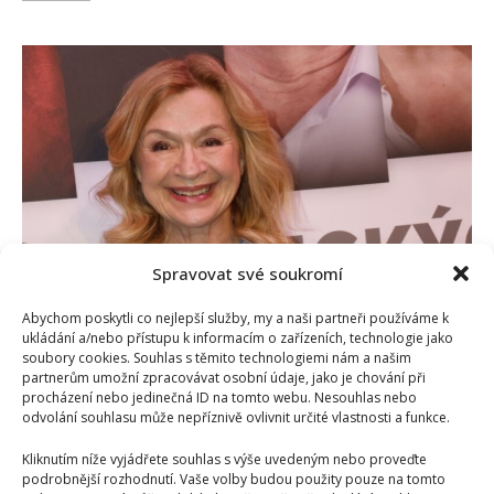
about
Jana
Paulová
slaví
70.
narozeniny:
Herečka
stárne
s
grácií
a
stále
si
aktivně
užívá
života
Spravovat své soukromí
Abychom poskytli co nejlepší služby, my a naši partneři používáme k
Jana Paulová i v 70 letech září díky novému účesu. U
ukládání a/nebo přístupu k informacím o zařízeních, technologie jako
fanoušků sklízí samou chválu a obdiv
soubory cookies. Souhlas s těmito technologiemi nám a našim
partnerům umožní zpracovávat osobní údaje, jako je chování při
Richard Touš
14. 9. 2025
procházení nebo jedinečná ID na tomto webu. Nesouhlas nebo
odvolání souhlasu může nepříznivě ovlivnit určité vlastnosti a funkce.
Jana Paulová předvedla svůj nový účes. Je to
neuvěřitelná kočka, podívejte se, jak jí to sekne v...
Kliknutím níže vyjádřete souhlas s výše uvedeným nebo proveďte
podrobnější rozhodnutí. Vaše volby budou použity pouze na tomto
Read