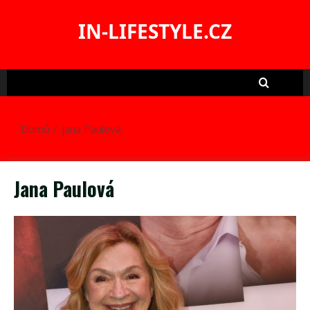
Skip
to
IN-LIFESTYLE.CZ
content
Domů
Jana Paulová
Jana Paulová