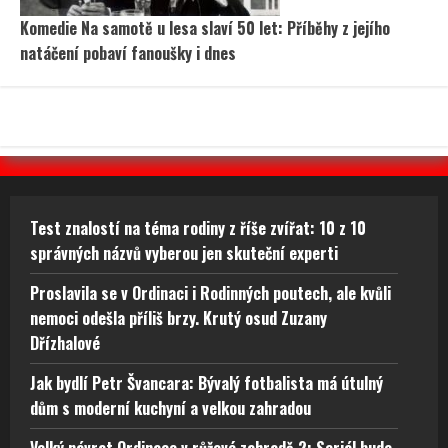
Komedie Na samotě u lesa slaví 50 let: Příběhy z jejího
natáčení pobaví fanoušky i dnes
Test znalostí na téma rodiny z říše zvířat: 10 z 10
správných názvů vyberou jen skuteční experti
Proslavila se v Ordinaci i Rodinných poutech, ale kvůli
nemoci odešla příliš brzy. Krutý osud Zuzany
Dřízhalové
Jak bydlí Petr Švancara: Bývalý fotbalista má útulný
dům s moderní kuchyní a velkou zahradou