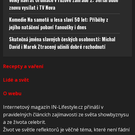
Velký návrat Ordinace v růžové zahradě 2: Seriál bude
znovu vysílat i TV Nova
Komedie Na samotě u lesa slaví 50 let: Příběhy z
jejího natáčení pobaví fanoušky i dnes
Skutečná jména slavných českých osobností: Michal
David i Marek Ztracený učinili dobré rozhodnutí
Recepty a vaření
Lidé a svět
O webu
Internetový magazín IN-Lifestyle.cz přináší v
pravidelných článcích zajímavosti ze světa showbyznysu
a ze života celebrit.
Život ve světle reflektorů je věčné téma, které není fádní