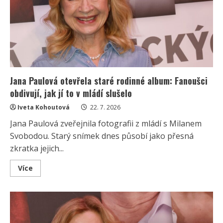
videa:
Život
si
prý
užívá
více
než
kdy
dřív
Jana Paulová otevřela staré rodinné album: Fanoušci
obdivují, jak jí to v mládí slušelo
Iveta Kohoutová
22. 7. 2026
Jana Paulová zveřejnila fotografii z mládí s Milanem
Svobodou. Starý snímek dnes působí jako přesná
zkratka jejich...
Read
Více
more
about
Jana
Paulová
otevřela
staré
rodinné