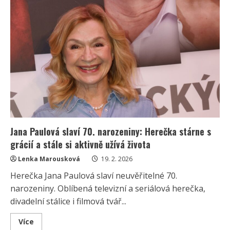
Paulová
přiznala
bolestivou
ztrátu:
„Dvanáct
let
jsme
jedna
druhou
zahrnovaly
láskou“
Jana Paulová slaví 70. narozeniny: Herečka stárne s
grácií a stále si aktivně užívá života
Lenka Marousková
19. 2. 2026
Herečka Jana Paulová slaví neuvěřitelné 70.
narozeniny. Oblíbená televizní a seriálová herečka,
divadelní stálice i filmová tvář...
Read
Více
more