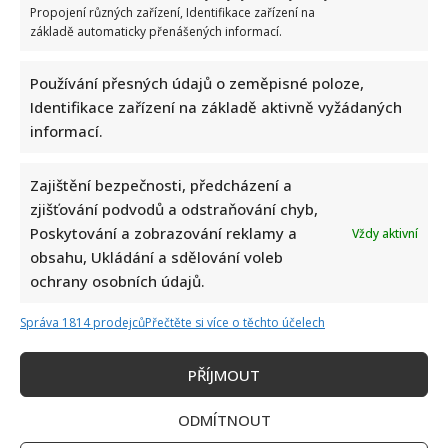
more
Propojení různých zařízení, Identifikace zařízení na
about
Soukromí
základě automaticky přenášených informací.
Jany
Paulové:
Se
Používání přesných údajů o zeměpisné poloze,
slavným
manželem
Identifikace zařízení na základě aktivně vyžádaných
má
2
informací.
půvabné
dcery
a
Zajištění bezpečnosti, předcházení a
bydlí
v
zjišťování podvodů a odstraňování chyb,
přestavěném
domku
Poskytování a zobrazování reklamy a
Vždy aktivní
u
Prahy
obsahu, Ukládání a sdělování voleb
Jana Paulová prozradila, jak vychází s důchodem a
ochrany osobních údajů.
není to dobré. Bez divadla by si nevystačila
Správa 1814 prodejců
Přečtěte si více o těchto účelech
Richard Touš
19. 6. 2025
Jana Paulová, česká herečka, letos oslavila
PŘÍJMOUT
sedmdesátku. Což by jí ovšem nikdo nehádal. Nejen,
že dobře vypadá,...
ODMÍTNOUT