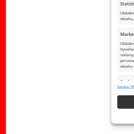
Statis
Ukládání
obsahu, 
Marke
Ukládání
Vytvářen
reklamy,
persona
obsahu.
Funkc
Správa 18
Přiřazov
Identifi
Použív
základ