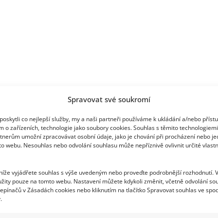
aktivní
dodnes
Spravovat své soukromí
oskytli co nejlepší služby, my a naši partneři používáme k ukládání a/nebo příst
m o zařízeních, technologie jako soubory cookies. Souhlas s těmito technologiem
tnerům umožní zpracovávat osobní údaje, jako je chování při procházení nebo j
to webu. Nesouhlas nebo odvolání souhlasu může nepříznivě ovlivnit určité vlastn
 níže vyjádřete souhlas s výše uvedeným nebo proveďte podrobnější rozhodnutí. 
žity pouze na tomto webu. Nastavení můžete kdykoli změnit, včetně odvolání so
epínačů v Zásadách cookies nebo kliknutím na tlačítko Spravovat souhlas ve spod
.