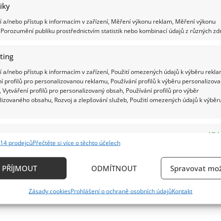
tiky
 a/nebo přístup k informacím v zařízení, Měření výkonu reklam, Měření výkonu
Porozumění publiku prostřednictvím statistik nebo kombinací údajů z různých zdr
ting
 a/nebo přístup k informacím v zařízení, Použití omezených údajů k výběru rekla
í profilů pro personalizovanou reklamu, Používání profilů k výběru personalizov
 Vytváření profilů pro personalizovaný obsah, Používání profilů pro výběr
lizovaného obsahu, Rozvoj a zlepšování služeb, Použití omezených údajů k výběr
e
Vždy
14 prodejců
Přečtěte si více o těchto účelech
ání a kombinování údajů z jiných zdrojů údajů, Propojení různých zařízení,
kace zařízení na základě automaticky přenášených informací.
PŘÍJMOUT
ODMÍTNOUT
Spravovat mož
ání přesných údajů o zeměpisné poloze, Identifikace zařízení n
Zásady cookies
Prohlášení o ochraně osobních údajů
Kontakt
ě aktivně vyžádaných informací.