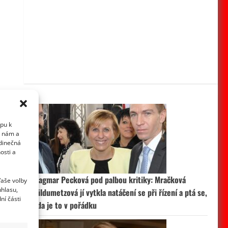
upu k
i nám a
edinečná
osti a
Dagmar Pecková pod palbou kritiky: Mračková
Vaše volby
uhlasu,
Vildumetzová jí vytkla natáčení se při řízení a ptá se,
ní části
zda je to v pořádku