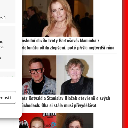
ojů.
Poslední chvíle Ivety Bartošové: Maminka z
m,
telefonátu cítila zlepšení, poté přišla nejtvrdší rána
ané
u
 aktivní
nosti
Petr Kotvald a Stanislav Hložek otevřeně o svých
důchodech: Oba si stále musí přivydělávat
a