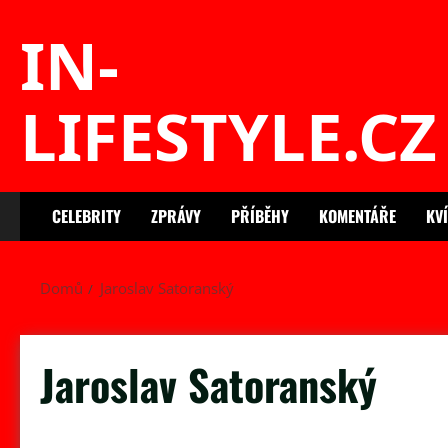
Skip
IN-
to
content
LIFESTYLE.CZ
CELEBRITY
ZPRÁVY
PŘÍBĚHY
KOMENTÁŘE
KV
Domů
Jaroslav Satoranský
Jaroslav Satoranský