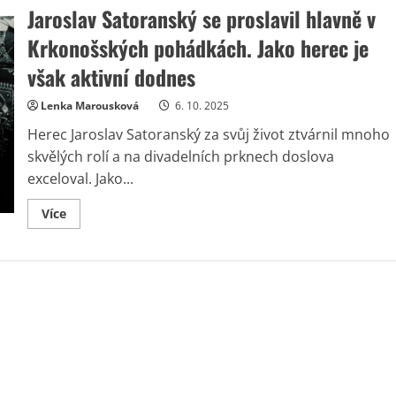
Jaroslav Satoranský se proslavil hlavně v
Krkonošských pohádkách. Jako herec je
však aktivní dodnes
Lenka Marousková
6. 10. 2025
Herec Jaroslav Satoranský za svůj život ztvárnil mnoho
skvělých rolí a na divadelních prknech doslova
exceloval. Jako...
Read
Více
more
about
Jaroslav
Satoranský
se
proslavil
hlavně
v
Krkonošských
pohádkách.
Jako
herec
je
však