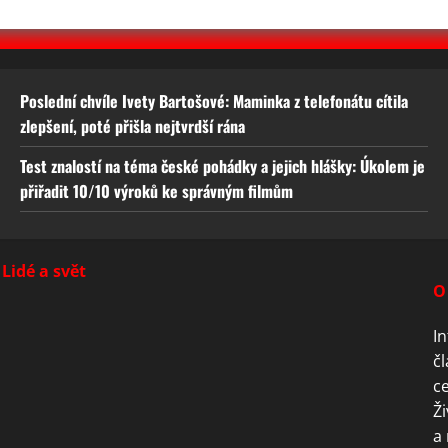
Poslední chvíle Ivety Bartošové: Maminka z telefonátu cítila
zlepšení, poté přišla nejtvrdší rána
Test znalostí na téma české pohádky a jejich hlášky: Úkolem je
přiřadit 10/10 výroků ke správným filmům
Lidé a svět
O
In
čl
ce
Ži
a 