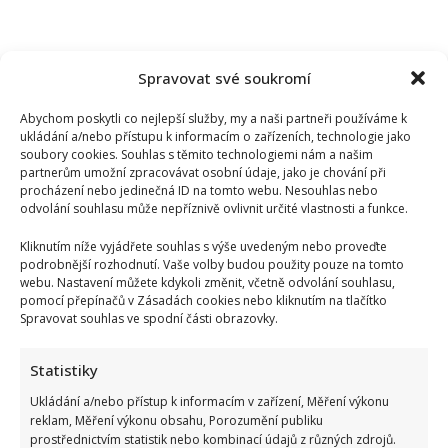
Spravovat své soukromí
Abychom poskytli co nejlepší služby, my a naši partneři používáme k
ukládání a/nebo přístupu k informacím o zařízeních, technologie jako
soubory cookies. Souhlas s těmito technologiemi nám a našim
partnerům umožní zpracovávat osobní údaje, jako je chování při
procházení nebo jedinečná ID na tomto webu. Nesouhlas nebo
odvolání souhlasu může nepříznivě ovlivnit určité vlastnosti a funkce.
Kliknutím níže vyjádřete souhlas s výše uvedeným nebo proveďte
podrobnější rozhodnutí. Vaše volby budou použity pouze na tomto
webu. Nastavení můžete kdykoli změnit, včetně odvolání souhlasu,
pomocí přepínačů v Zásadách cookies nebo kliknutím na tlačítko
Spravovat souhlas ve spodní části obrazovky.
Statistiky
Poslední chvíle Ivety Bartošové: Maminka z telefonátu
Ukládání a/nebo přístup k informacím v zařízení, Měření výkonu
cítila zlepšení, poté přišla nejtvrdší rána
reklam, Měření výkonu obsahu, Porozumění publiku
prostřednictvím statistik nebo kombinací údajů z různých zdrojů.