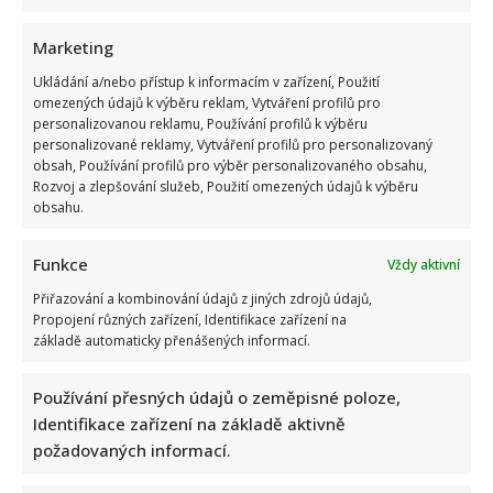
Marketing
Ukládání a/nebo přístup k informacím v zařízení, Použití
omezených údajů k výběru reklam, Vytváření profilů pro
personalizovanou reklamu, Používání profilů k výběru
Petr Kotvald a Stanislav Hložek otevřeně o svých
personalizované reklamy, Vytváření profilů pro personalizovaný
obsah, Používání profilů pro výběr personalizovaného obsahu,
důchodech: Oba si stále musí přivydělávat
Rozvoj a zlepšování služeb, Použití omezených údajů k výběru
obsahu.
Funkce
Vždy aktivní
Přiřazování a kombinování údajů z jiných zdrojů údajů,
Propojení různých zařízení, Identifikace zařízení na
základě automaticky přenášených informací.
Linda Finková podpořila Jana Cinu po kritice od člena SPD:
Upozornila na téma, které rozděluje společnost
Používání přesných údajů o zeměpisné poloze,
Identifikace zařízení na základě aktivně
požadovaných informací.