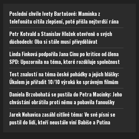
Poslední chvíle Ivety Bartošové: Maminka z
telefonátu cítila zlepšení, poté přišla nejtvrdší rána
Petr Kotvald a Stanislav Hložek otevřeně o svých
důchodech: Oba si stále musí přivydělávat
Linda Finková podpořila Jana Cinu po kritice od člena
SPD: Upozornila na téma, které rozděluje společnost
Test znalostí na téma české pohádky a jejich hlášky:
Úkolem je přiřadit 10/10 výroků ke správným filmům
Daniela Brzobohatá se pustila do Petra Macinky: Jeho
chvástání obrátila proti němu a pobavila fanoušky
Jarek Nohavica zasáhl citlivé téma: Ve své písni se
pustil do lidí, kteří neustále viní Babiše a Putina