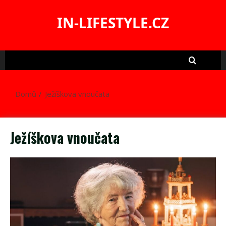
Skip
to
IN-LIFESTYLE.CZ
content
Domů
Ježíškova vnoučata
Ježíškova vnoučata