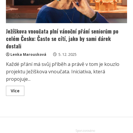
Ježíškova vnoučata plní vánoční přání seniorům po
celém Česku: Často se cítí, jako by sami dárek
dostali
Lenka Marousková
5. 12. 2025
Každé přání má svůj příběh a právě v tom je kouzlo
projektu Ježíškova vnoučata. Iniciativa, která
propojuje...
Read
Více
more
about
Ježíškova
vnoučata
plní
vánoční
přání
seniorům
po
celém