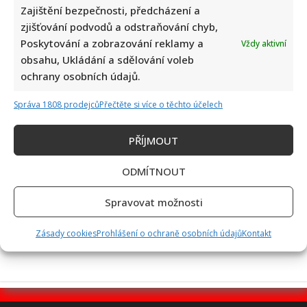
Zajištění bezpečnosti, předcházení a
zjišťování podvodů a odstraňování chyb,
Poskytování a zobrazování reklamy a
Vždy aktivní
obsahu, Ukládání a sdělování voleb
Test znalostí na téma české pohádky a jejich hlášky: Úkolem
ochrany osobních údajů.
je přiřadit 10/10 výroků ke správným filmům
Správa 1808 prodejců
Přečtěte si více o těchto účelech
PŘÍJMOUT
ODMÍTNOUT
Daniela Brzobohatá se pustila do Petra Macinky: Jeho
Spravovat možnosti
chvástání obrátila proti němu a pobavila fanoušky
Zásady cookies
Prohlášení o ochraně osobních údajů
Kontakt