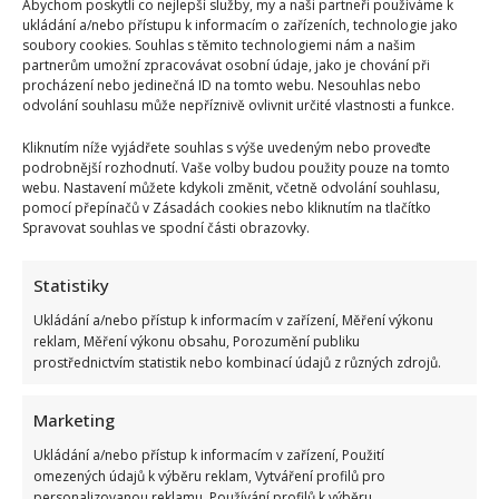
Abychom poskytli co nejlepší služby, my a naši partneři používáme k
ukládání a/nebo přístupu k informacím o zařízeních, technologie jako
soubory cookies. Souhlas s těmito technologiemi nám a našim
partnerům umožní zpracovávat osobní údaje, jako je chování při
procházení nebo jedinečná ID na tomto webu. Nesouhlas nebo
odvolání souhlasu může nepříznivě ovlivnit určité vlastnosti a funkce.
Kliknutím níže vyjádřete souhlas s výše uvedeným nebo proveďte
podrobnější rozhodnutí. Vaše volby budou použity pouze na tomto
webu. Nastavení můžete kdykoli změnit, včetně odvolání souhlasu,
pomocí přepínačů v Zásadách cookies nebo kliknutím na tlačítko
Spravovat souhlas ve spodní části obrazovky.
Statistiky
Ukládání a/nebo přístup k informacím v zařízení, Měření výkonu
reklam, Měření výkonu obsahu, Porozumění publiku
prostřednictvím statistik nebo kombinací údajů z různých zdrojů.
Marketing
Kristýna Leichtová se zastala kojení na veřejnosti pomocí
Ukládání a/nebo přístup k informacím v zařízení, Použití
kontroverzní fotky: Bude prý bojovat celý týden
omezených údajů k výběru reklam, Vytváření profilů pro
personalizovanou reklamu, Používání profilů k výběru