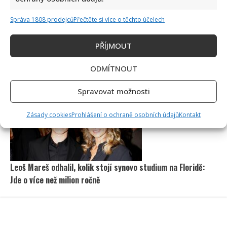
Správa 1808 prodejců
Přečtěte si více o těchto účelech
PŘÍJMOUT
Petr Macinka se pochlubil vzácnými fotkami své dcery z
ODMÍTNOUT
oslavy narozenin: Fanoušci lichotí celé rodině
Spravovat možnosti
Zásady cookies
Prohlášení o ochraně osobních údajů
Kontakt
Leoš Mareš odhalil, kolik stojí synovo studium na Floridě:
Jde o více než milion ročně