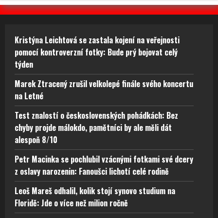
Kristýna Leichtová se zastala kojení na veřejnosti
pomocí kontroverzní fotky: Bude prý bojovat celý
týden
Marek Ztracený zrušil velkolepé finále svého koncertu
na Letné
Test znalostí o československých pohádkách: Bez
chyby projde málokdo, pamětníci by ale měli dát
alespoň 8/10
Petr Macinka se pochlubil vzácnými fotkami své dcery
z oslavy narozenin: Fanoušci lichotí celé rodině
Leoš Mareš odhalil, kolik stojí synovo studium na
Floridě: Jde o více než milion ročně