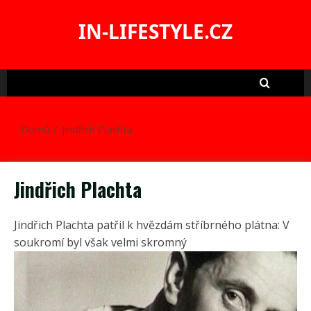
Skip
to
IN-LIFESTYLE.CZ
content
Domů
Jindřich Plachta
Jindřich Plachta
Jindřich Plachta patřil k hvězdám stříbrného plátna: V
soukromí byl však velmi skromný