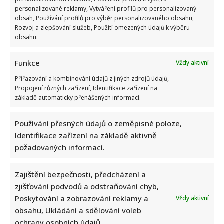
personalizované reklamy, Vytváření profilů pro personalizovaný
obsah, Používání profilů pro výběr personalizovaného obsahu,
Rozvoj a zlepšování služeb, Použití omezených údajů k výběru
obsahu.
Funkce
Vždy aktivní
Přiřazování a kombinování údajů z jiných zdrojů údajů,
Marek Ztracený zrušil velkolepé finále svého koncertu na
Propojení různých zařízení, Identifikace zařízení na
Letné
základě automaticky přenášených informací.
Používání přesných údajů o zeměpisné poloze,
Identifikace zařízení na základě aktivně
požadovaných informací.
Zajištění bezpečnosti, předcházení a
Test znalostí o československých pohádkách: Bez chyby
zjišťování podvodů a odstraňování chyb,
projde málokdo, pamětníci by ale měli dát alespoň 8/10
Poskytování a zobrazování reklamy a
Vždy aktivní
obsahu, Ukládání a sdělování voleb
ochrany osobních údajů.