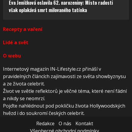
Eva Jeníčková oslavila 62. narozeniny: Místo radosti
však oplakává smrt milovaného tatínka
Recepty a vaření
Lidé a svět
O webu
Internetový magazín IN-Lifestyle.cz přináší v
pravidelných článcích zajímavosti ze světa showbyznysu
a ze života celebrit.
Život ve světle reflektorů je věčné téma, které není fádní
a nikdy se neomrzí.
Pojďte nahlédnout pod pokličku života Hollywoodských
hvězd i do soukromí českých celebrit.
Redakce
O nás
Kontakt
Všeobecné obchodní podmínky