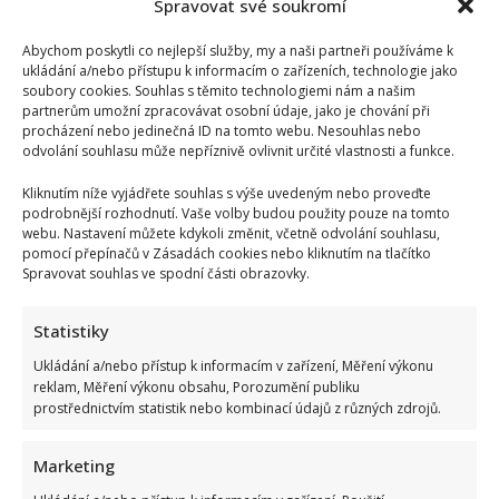
V
Spravovat své soukromí
jeho
výjimečném
domově
Abychom poskytli co nejlepší služby, my a naši partneři používáme k
nechybí
ukládání a/nebo přístupu k informacím o zařízeních, technologie jako
obří
soubory cookies. Souhlas s těmito technologiemi nám a našim
kuchyně
ani
partnerům umožní zpracovávat osobní údaje, jako je chování při
vinohrad
procházení nebo jedinečná ID na tomto webu. Nesouhlas nebo
odvolání souhlasu může nepříznivě ovlivnit určité vlastnosti a funkce.
Kliknutím níže vyjádřete souhlas s výše uvedeným nebo proveďte
podrobnější rozhodnutí. Vaše volby budou použity pouze na tomto
webu. Nastavení můžete kdykoli změnit, včetně odvolání souhlasu,
pomocí přepínačů v Zásadách cookies nebo kliknutím na tlačítko
Spravovat souhlas ve spodní části obrazovky.
Statistiky
Ukládání a/nebo přístup k informacím v zařízení, Měření výkonu
reklam, Měření výkonu obsahu, Porozumění publiku
prostřednictvím statistik nebo kombinací údajů z různých zdrojů.
Marketing