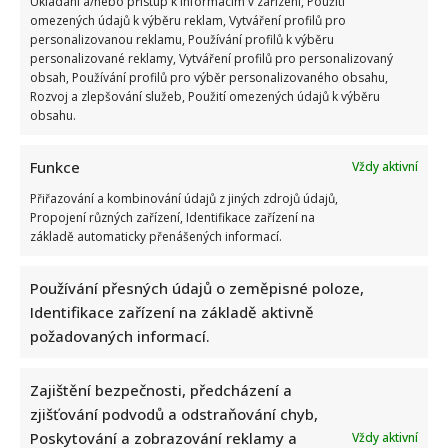
Ukládání a/nebo přístup k informacím v zařízení, Použití
omezených údajů k výběru reklam, Vytváření profilů pro
personalizovanou reklamu, Používání profilů k výběru
personalizované reklamy, Vytváření profilů pro personalizovaný
obsah, Používání profilů pro výběr personalizovaného obsahu,
Rozvoj a zlepšování služeb, Použití omezených údajů k výběru
obsahu.
Funkce
Vždy aktivní
Přiřazování a kombinování údajů z jiných zdrojů údajů,
Propojení různých zařízení, Identifikace zařízení na
základě automaticky přenášených informací.
Používání přesných údajů o zeměpisné poloze,
Identifikace zařízení na základě aktivně
požadovaných informací.
Zajištění bezpečnosti, předcházení a
Kristýna Leichtová se zastala kojení na veřejnosti pomocí
zjišťování podvodů a odstraňování chyb,
kontroverzní fotky: Bude prý bojovat celý týden
Poskytování a zobrazování reklamy a
Vždy aktivní