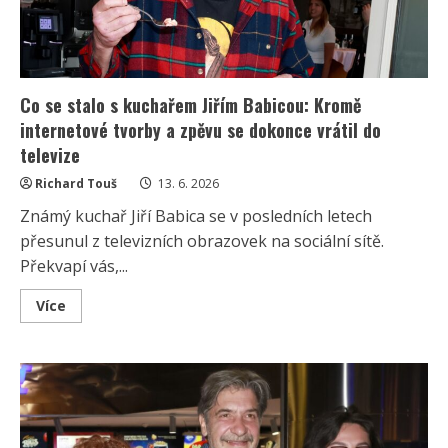
Co se stalo s kuchařem Jiřím Babicou: Kromě
internetové tvorby a zpěvu se dokonce vrátil do
televize
Richard Touš
13. 6. 2026
Známý kuchař Jiří Babica se v posledních letech
přesunul z televizních obrazovek na sociální sítě.
Překvapí vás,...
Read
Více
more
about
Co
se
stalo
s
kuchařem
Jiřím
Babicou:
Kromě