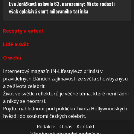
Eva Jeníčková oslavila 62. narozeniny: Místo radosti
však oplakává smrt milovaného tatínka
Recepty a vaření
Lidé a svět
O webu
Internetový magazín IN-Lifestyle.cz přináší v
pravidelných článcích zajímavosti ze světa showbyznysu
a ze života celebrit.
Život ve světle reflektorů je věčné téma, které není fádní
a nikdy se neomrzí.
Pojďte nahlédnout pod pokličku života Hollywoodských
hvězd i do soukromí českých celebrit.
Redakce
O nás
Kontakt
Všeobecné obchodní podmínky