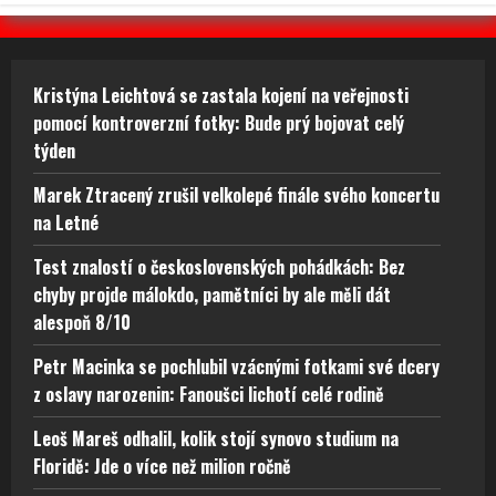
Kristýna Leichtová se zastala kojení na veřejnosti
pomocí kontroverzní fotky: Bude prý bojovat celý
týden
Marek Ztracený zrušil velkolepé finále svého koncertu
na Letné
Test znalostí o československých pohádkách: Bez
chyby projde málokdo, pamětníci by ale měli dát
alespoň 8/10
Petr Macinka se pochlubil vzácnými fotkami své dcery
z oslavy narozenin: Fanoušci lichotí celé rodině
Leoš Mareš odhalil, kolik stojí synovo studium na
Floridě: Jde o více než milion ročně