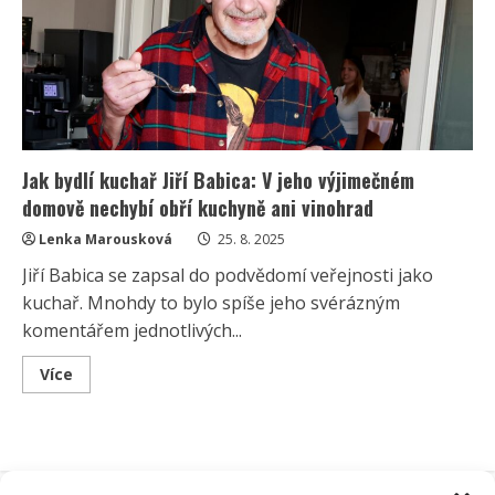
dcerou:
S
Erikou
jim
to
klape
už
krásných
35
let
Jak bydlí kuchař Jiří Babica: V jeho výjimečném
domově nechybí obří kuchyně ani vinohrad
Lenka Marousková
25. 8. 2025
Jiří Babica se zapsal do podvědomí veřejnosti jako
kuchař. Mnohdy to bylo spíše jeho svérázným
komentářem jednotlivých...
Read
Více
more
about
Jak
bydlí
kuchař
Jiří
Babica: