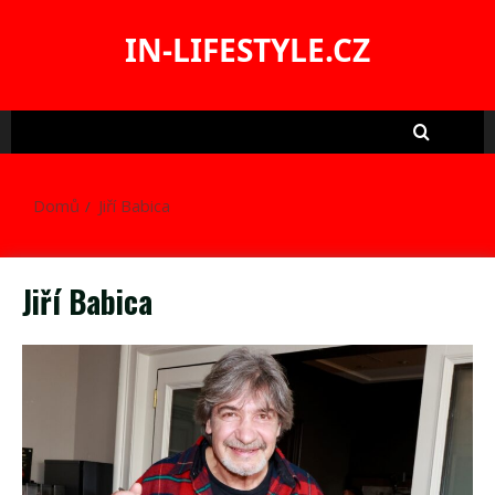
Skip
to
IN-LIFESTYLE.CZ
content
Domů
Jiří Babica
Jiří Babica