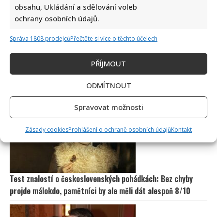
obsahu, Ukládání a sdělování voleb
ochrany osobních údajů.
Správa 1808 prodejců
Přečtěte si více o těchto účelech
PŘÍJMOUT
Marek Ztracený zrušil velkolepé finále svého koncertu na
ODMÍTNOUT
Letné
Spravovat možnosti
Zásady cookies
Prohlášení o ochraně osobních údajů
Kontakt
Test znalostí o československých pohádkách: Bez chyby
projde málokdo, pamětníci by ale měli dát alespoň 8/10