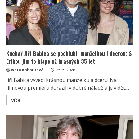
internetové
tvorby
a
zpěvu
se
dokonce
vrátil
do
televize
Kuchař Jiří Babica se pochlubil manželkou i dcerou: S
Erikou jim to klape už krásných 35 let
Iveta Kohoutová
25. 5. 2026
Jiří Babica vyvedl krásnou manželku a dceru. Na
filmovou premiéru dorazili v dobré náladě a je vidět,...
Read
Více
more
about
Kuchař
Jiří
Babica
se
pochlubil
manželkou
i