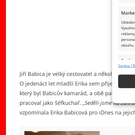
Marke
Ukládání
Vytvářen
reklamy,
persona
obsahu.
Funkc
Správa 18
Přiřazov
Jiří Babica je velký cestovatel a několik let s
Identifi
O jedenáct let mladší Erika sem přijela s kam
Použív
který byl Babicův kamarád, a obě pak pozval 
základ
pracoval jako šéfkuchař.
„Seděli jsme na zahrád
vzpomínala Erika Babicová pro iDnes na jejic
Zajišt
odstra
obsahu