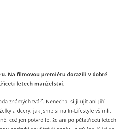
ru. Na filmovou premiéru dorazili v dobré
atřiceti letech manželství.
a známých tváří. Nenechal si ji ujít ani Jiří
lky a dcery, jak jsme si na In-Lifestyle všimli.
, což jen potvrdilo, že ani po pětatřiceti letech