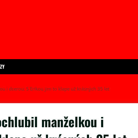
ÍZY
ou i dcerou: S Erikou jim to klape už krásných 35 let
ochlubil manželkou i