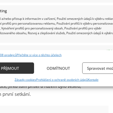
ting
 a/nebo přístup k informacím v zařízení, Použití omezených údajů k výběru rekla
í profilů pro personalizovanou reklamu, Používání profilů k výběru personalizov
 Vytváření profilů pro personalizovaný obsah, Používání profilů pro výběr
lizovaného obsahu, Rozvoj a zlepšování služeb, Použití omezených údajů k výběr
e
Vždy
08 prodejců
Přečtěte si více o těchto účelech
ání a kombinování údajů z jiných zdrojů údajů, Propojení různých zařízení,
trávil v Německu, kde jako kuchař sbíral zkušenosti.
kace zařízení na základě automaticky přenášených informací.
PŘÍJMOUT
ODMÍTNOUT
Spravovat mož
arádkou jako au-pair. Němčinu si pilovala u učitele,
ání přesných údajů o zeměpisné poloze, Identifikace zařízení n
na své narozeniny do restaurace, kde Jirka Babica
Zásady cookies
Prohlášení o ochraně osobních údajů
Kontakt
ě aktivně požadovaných informací.
ce, Jirka tam přišel a rázem bylo veselo,“
h první setkání.
ění bezpečnosti, předcházení a zjišťování podvodů a
ňování chyb, Poskytování a zobrazování reklamy a
Vždy
, Ukládání a sdělování voleb ochrany osobních údajů.