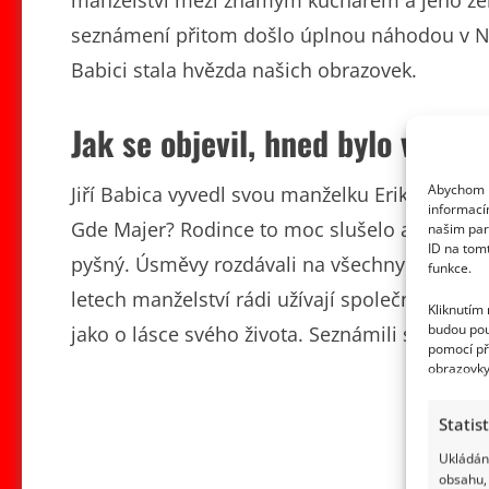
manželství mezi známým kuchařem a jeho ženou
seznámení přitom došlo úplnou náhodou v Něm
Babici stala hvězda našich obrazovek.
Jak se objevil, hned bylo veselo
Abychom p
Jiří Babica vyvedl svou manželku Eriku i jeji
informací
Gde Majer? Rodince to moc slušelo a známý k
našim par
ID na tom
pyšný. Úsměvy rozdávali na všechny strany, a b
funkce.
letech manželství rádi užívají společně stráv
Kliknutím
budou pou
jako o lásce svého života. Seznámili se při
pomocí př
obrazovky
Statis
Ukládání
obsahu, 