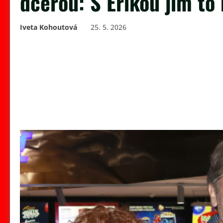
dcerou: S Erikou jim to
Iveta Kohoutová
25. 5. 2026