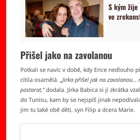
S kým žije
ve zrekons
Přišel jako na zavolanou
Potkali se navíc v době, kdy Erice nedlouho p
cítila osamělá.
„Jirka přišel jak na zavolanou… 
postarat,“
dodala. Jirka Babica si ji zkrátka vz
do Tunisu, kam by se nejspíš jinak nepodívala
jim tu také obě děti, syn Filip a dcera Marie.