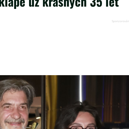
 klape už krásných 35 let