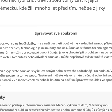
 nechybí chuť trávit spolu volný čas. K jejich
ecku, kde žili mnoho let před tím, než se z Jirky
Spravovat své soukromí
oskytli co nejlepší služby, my a naši partneři používáme k ukládání a/nebo příst
ch dceru na premiéru filmu Bastardi s podtitulem
m o zařízeních, technologie jako soubory cookies. Souhlas s těmito technologiem
uchař mohl být na své dvě krásné ženy náležitě
tnerům umožní zpracovávat osobní údaje, jako je chování při procházení nebo j
to webu. Nesouhlas nebo odvolání souhlasu může nepříznivě ovlivnit určité vlastn
ylo vidět, že manželé Babicovi si i po třiceti pěti
ené chvíle. Ostatně na instagramu o ní stále mluví
 níže vyjádřete souhlas s výše uvedeným nebo proveďte podrobnější rozhodnutí. 
žity pouze na tomto webu. Nastavení můžete kdykoli změnit, včetně odvolání so
tom úplnou náhodou.
epínačů v Zásadách cookies nebo kliknutím na tlačítko Spravovat souhlas ve spod
.
tiky
 a/nebo přístup k informacím v zařízení, Měření výkonu reklam, Měření výkonu
Porozumění publiku prostřednictvím statistik nebo kombinací údajů z různých zdr