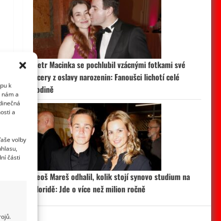
Petr Macinka se pochlubil vzácnými fotkami své
dcery z oslavy narozenin: Fanoušci lichotí celé
upu k
rodině
i nám a
edinečná
osti a
Vaše volby
uhlasu,
ní části
Leoš Mareš odhalil, kolik stojí synovo studium na
Floridě: Jde o více než milion ročně
ojů.