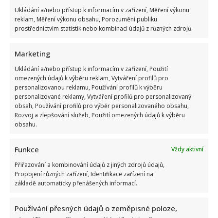
Ukládání a/nebo přístup k informacím v zařízení, Měření výkonu
reklam, Měření výkonu obsahu, Porozumění publiku
prostřednictvím statistik nebo kombinací údajů z různých zdrojů.
Marketing
Marek Ztracený zrušil velkolepé finále svého koncertu na
Ukládání a/nebo přístup k informacím v zařízení, Použití
Letné
omezených údajů k výběru reklam, Vytváření profilů pro
personalizovanou reklamu, Používání profilů k výběru
personalizované reklamy, Vytváření profilů pro personalizovaný
obsah, Používání profilů pro výběr personalizovaného obsahu,
Rozvoj a zlepšování služeb, Použití omezených údajů k výběru
obsahu.
Funkce
Vždy aktivní
Test znalostí o československých pohádkách: Bez chyby
Přiřazování a kombinování údajů z jiných zdrojů údajů,
projde málokdo, pamětníci by ale měli dát alespoň 8/10
Propojení různých zařízení, Identifikace zařízení na
základě automaticky přenášených informací.
Používání přesných údajů o zeměpisné poloze,