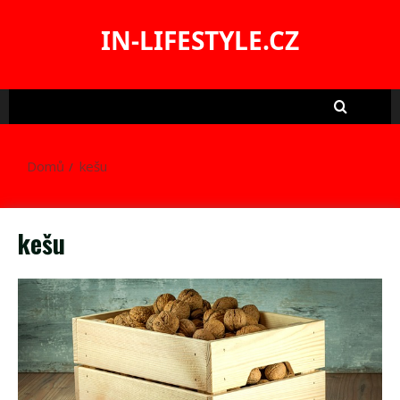
Skip
to
IN-LIFESTYLE.CZ
content
Domů
kešu
kešu