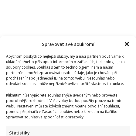
Spravovat své soukromí
Abychom poskytli co nejlepší služby, my a naši partneři používáme k
ukládání a/nebo přístupu k informacím o zařízeních, technologie jako
soubory cookies. Souhlas s těmito technologiemi nám a našim
partnerům umožní zpracovávat osobní údaje, jako je chování při
procházení nebo jedinečná ID na tomto webu. Nesouhlas nebo
odvolání souhlasu může nepříznivě ovlivnit určité vlastnosti a funkce.
Kliknutím níže vyjádřete souhlas s výše uvedeným nebo proveďte
podrobnější rozhodnutí. Vaše volby budou použity pouze na tomto
webu. Nastavení můžete kdykoli změnit, včetně odvolání souhlasu,
Kristýna Leichtová se zastala kojení na veřejnosti pomocí
pomocí přepínačů v Zásadách cookies nebo kliknutím na tlačítko
kontroverzní fotky: Bude prý bojovat celý týden
Spravovat souhlas ve spodní části obrazovky.
Statistiky