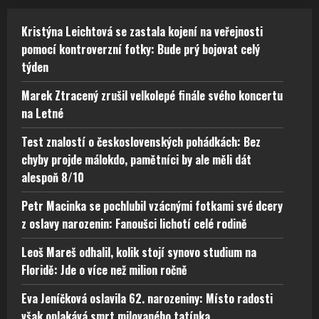
Kristýna Leichtová se zastala kojení na veřejnosti
pomocí kontroverzní fotky: Bude prý bojovat celý
týden
Marek Ztracený zrušil velkolepé finále svého koncertu
na Letné
Test znalostí o československých pohádkách: Bez
chyby projde málokdo, pamětníci by ale měli dát
alespoň 8/10
Petr Macinka se pochlubil vzácnými fotkami své dcery
z oslavy narozenin: Fanoušci lichotí celé rodině
Leoš Mareš odhalil, kolik stojí synovo studium na
Floridě: Jde o více než milion ročně
Eva Jeníčková oslavila 62. narozeniny: Místo radosti
však oplakává smrt milovaného tatínka