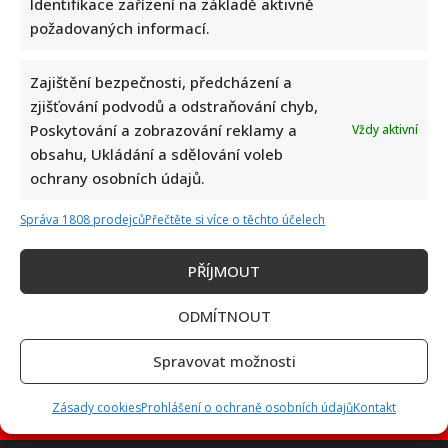
Identifikace zařízení na základě aktivně
požadovaných informací.
Zajištění bezpečnosti, předcházení a
Petr Macinka se pochlubil vzácnými fotkami své dcery z
zjišťování podvodů a odstraňování chyb,
oslavy narozenin: Fanoušci lichotí celé rodině
Poskytování a zobrazování reklamy a
Vždy aktivní
obsahu, Ukládání a sdělování voleb
ochrany osobních údajů.
Správa 1808 prodejců
Přečtěte si více o těchto účelech
PŘÍJMOUT
Leoš Mareš odhalil, kolik stojí synovo studium na Floridě:
Jde o více než milion ročně
ODMÍTNOUT
Spravovat možnosti
Zásady cookies
Prohlášení o ochraně osobních údajů
Kontakt