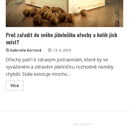
Proč zařadit do svého jídelníčku ořechy a kolik jich
sníst?
Gabriela Kortová
13. 6. 2016
Ořechy patří k zdravým potravinám, které by ve
vyváženém a zdravém jídelníčku rozhodně neměly
chybět. Stále existuje mnoho...
Read
Více
more
about
Proč
zařadit
do
svého
jídelníčku
ořechy
a
kolik