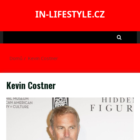
Skip
to
IN-LIFESTYLE.CZ
content
Domů
Kevin Costner
Kevin Costner