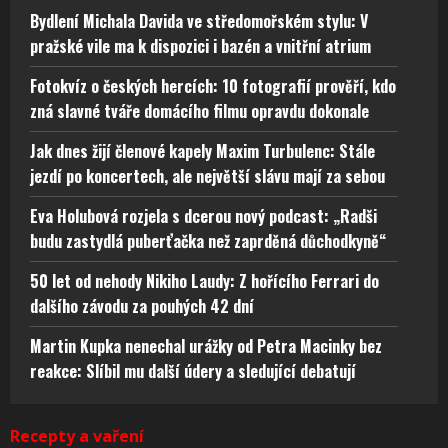
Bydlení Michala Davida ve středomořském stylu: V
pražské vile ma k dispozici i bazén a vnitřní atrium
Fotokvíz o českých hercích: 10 fotografií prověří, kdo
zná slavné tváře domácího filmu opravdu dokonale
Jak dnes žijí členové kapely Maxim Turbulenc: Stále
jezdí po koncertech, ale největší slávu mají za sebou
Eva Holubová rozjela s dcerou nový podcast: „Radši
budu zastydlá puberťačka než zaprděná důchodkyně“
50 let od nehody Nikiho Laudy: Z hořícího Ferrari do
dalšího závodu za pouhých 42 dní
Martin Kupka nenechal urážky od Petra Macinky bez
reakce: Slíbil mu další údery a sledující debatují
Recepty a vaření