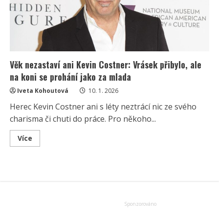
Věk nezastaví ani Kevin Costner: Vrásek přibylo, ale
na koni se prohání jako za mlada
Iveta Kohoutová
10. 1. 2026
Herec Kevin Costner ani s léty neztrácí nic ze svého
charisma či chuti do práce. Pro někoho...
Read
Více
more
about
Věk
nezastaví
ani
Kevin
Costner:
Vrásek
přibylo,
ale
na