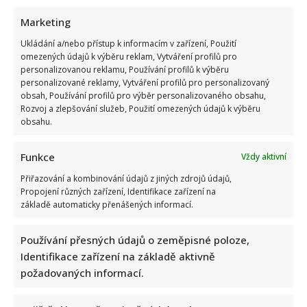
Marketing
Ukládání a/nebo přístup k informacím v zařízení, Použití
omezených údajů k výběru reklam, Vytváření profilů pro
Fotokvíz o českých hercích: 10 fotografií prověří, kdo zná
personalizovanou reklamu, Používání profilů k výběru
personalizované reklamy, Vytváření profilů pro personalizovaný
slavné tváře domácího filmu opravdu dokonale
obsah, Používání profilů pro výběr personalizovaného obsahu,
Rozvoj a zlepšování služeb, Použití omezených údajů k výběru
obsahu.
Funkce
Vždy aktivní
Přiřazování a kombinování údajů z jiných zdrojů údajů,
Propojení různých zařízení, Identifikace zařízení na
základě automaticky přenášených informací.
Jak dnes žijí členové kapely Maxim Turbulenc: Stále jezdí po
koncertech, ale největší slávu mají za sebou
Používání přesných údajů o zeměpisné poloze,
Identifikace zařízení na základě aktivně
požadovaných informací.