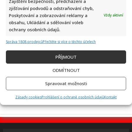
Zajištění bezpečnosti, předcházení a
zjišťování podvodů a odstraňování chyb,
Poskytování a zobrazování reklamy a
Vždy aktivní
Eva Holubová rozjela s dcerou nový podcast: „Radši budu
obsahu, Ukládání a sdělování voleb
zastydlá puberťačka než zaprděná důchodkyně“
ochrany osobních údajů.
Správa 1808 prodejců
Přečtěte si více o těchto účelech
PŘÍJMOUT
ODMÍTNOUT
50 let od nehody Nikiho Laudy: Z hořícího Ferrari do dalšího
Spravovat možnosti
závodu za pouhých 42 dní
Zásady cookies
Prohlášení o ochraně osobních údajů
Kontakt