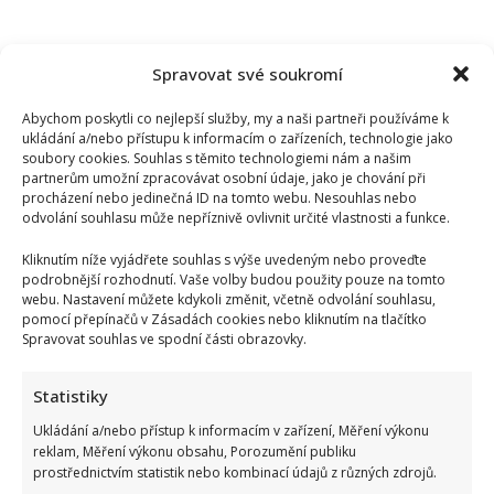
Spravovat své soukromí
Abychom poskytli co nejlepší služby, my a naši partneři používáme k
ukládání a/nebo přístupu k informacím o zařízeních, technologie jako
soubory cookies. Souhlas s těmito technologiemi nám a našim
partnerům umožní zpracovávat osobní údaje, jako je chování při
procházení nebo jedinečná ID na tomto webu. Nesouhlas nebo
odvolání souhlasu může nepříznivě ovlivnit určité vlastnosti a funkce.
Kliknutím níže vyjádřete souhlas s výše uvedeným nebo proveďte
podrobnější rozhodnutí. Vaše volby budou použity pouze na tomto
webu. Nastavení můžete kdykoli změnit, včetně odvolání souhlasu,
pomocí přepínačů v Zásadách cookies nebo kliknutím na tlačítko
Spravovat souhlas ve spodní části obrazovky.
Bydlení Michala Davida ve středomořském stylu: V pražské
Statistiky
vile ma k dispozici i bazén a vnitřní atrium
Ukládání a/nebo přístup k informacím v zařízení, Měření výkonu
reklam, Měření výkonu obsahu, Porozumění publiku
prostřednictvím statistik nebo kombinací údajů z různých zdrojů.