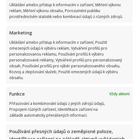
Ukládání a/nebo přístup k informacím v zařízení, Měření výkonu
mladíci ubili kvůli banálnímu sporu
reklam, Měření výkonu obsahu, Porozumění publiku
prostřednictvím statistik nebo kombinací údajů z různých zdrojů.
Marketing
Ukládání a/nebo přístup k informacím v zařízení, Použití
omezených údajů k výběru reklam, Vytváření profilů pro
personalizovanou reklamu, Používání profilů k výběru
personalizované reklamy, Vytváření profilů pro personalizovaný
Stačila jedna fotka z dovolené, aby se na Babiše snesla další
obsah, Používání profilů pro výběr personalizovaného obsahu,
kritika: Lidé spekulují, kde se koupe
Rozvoj a zlepšování služeb, Použití omezených údajů k výběru
obsahu.
Funkce
Vždy aktivní
Přiřazování a kombinování údajů z jiných zdrojů údajů,
Propojení různých zařízení, Identifikace zařízení na
základě automaticky přenášených informací.
Test znalostí staré češtiny: 10 výrazů z počátku 20. století
Používání přesných údajů o zeměpisné poloze,
odhalí, kdo by se tehdy domluvil
Identifikace zařízení na základě aktivně vyžádaných