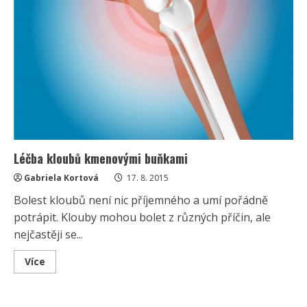
Léčba kloubů kmenovými buňkami
Gabriela Kortová
17. 8. 2015
Bolest kloubů není nic příjemného a umí pořádně
potrápit. Klouby mohou bolet z různých příčin, ale
nejčastěji se...
Read
Více
more
about
Léčba
kloubů