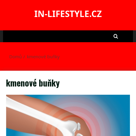
Skip
to
IN-LIFESTYLE.CZ
content
Domů
kmenové buňky
kmenové buňky