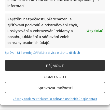
informací.
Zajištění bezpečnosti, předcházení a
zjišťování podvodů a odstraňování chyb,
Poskytování a zobrazování reklamy a
Vždy aktivní
obsahu, Ukládání a sdělování voleb
Dagmar Pecková pod palbou kritiky: Mračková Vildumetzová
ochrany osobních údajů.
jí vytkla natáčení se při řízení a ptá se, zda je to v pořádku
Správa 1814 prodejců
Přečtěte si více o těchto účelech
PŘÍJMOUT
ODMÍTNOUT
Spravovat možnosti
Poslední chvíle Ivety Bartošové: Maminka z telefonátu
Zásady cookies
Prohlášení o ochraně osobních údajů
Kontakt
cítila zlepšení, poté přišla nejtvrdší rána