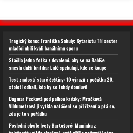
Tragický konec Františka Sahuly: Kytaristu Tří sester
mladíci ubili kvůli banálnímu sporu
Stačila jedna fotka z dovolené, aby se na Babiše
snesla další kritika: Lidé spekulují, kde se koupe
Test znalostí staré češtiny: 10 výrazů z počátku 20.
století odhalí, kdo by se tehdy domluvil
Dagmar Pecková pod palbou kritiky: Mračková
Vildumetzová jí vytkla natáčení se při řízení a ptá se,
zda je to v pořádku
Poslední chvíle Ivety Bartošové: Maminka z
telefonátu cítila zlepšení, poté přišla nejtvrdší rána