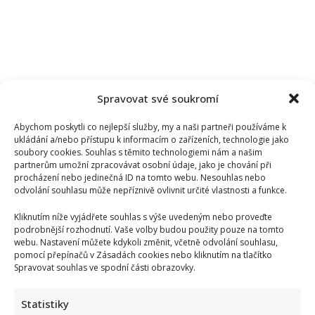
Spravovat své soukromí
Abychom poskytli co nejlepší služby, my a naši partneři používáme k
ukládání a/nebo přístupu k informacím o zařízeních, technologie jako
soubory cookies. Souhlas s těmito technologiemi nám a našim
partnerům umožní zpracovávat osobní údaje, jako je chování při
procházení nebo jedinečná ID na tomto webu. Nesouhlas nebo
odvolání souhlasu může nepříznivě ovlivnit určité vlastnosti a funkce.
Kliknutím níže vyjádřete souhlas s výše uvedeným nebo proveďte
podrobnější rozhodnutí. Vaše volby budou použity pouze na tomto
webu. Nastavení můžete kdykoli změnit, včetně odvolání souhlasu,
pomocí přepínačů v Zásadách cookies nebo kliknutím na tlačítko
Spravovat souhlas ve spodní části obrazovky.
Statistiky
Tragický konec Františka Sahuly: Kytaristu Tří sester