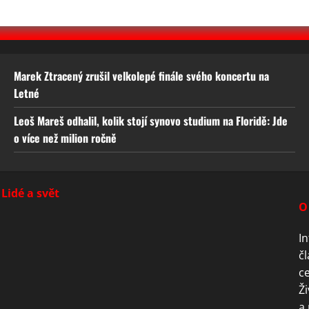
Marek Ztracený zrušil velkolepé finále svého koncertu na
Letné
Leoš Mareš odhalil, kolik stojí synovo studium na Floridě: Jde
o více než milion ročně
Lidé a svět
O
In
čl
ce
Ži
a 