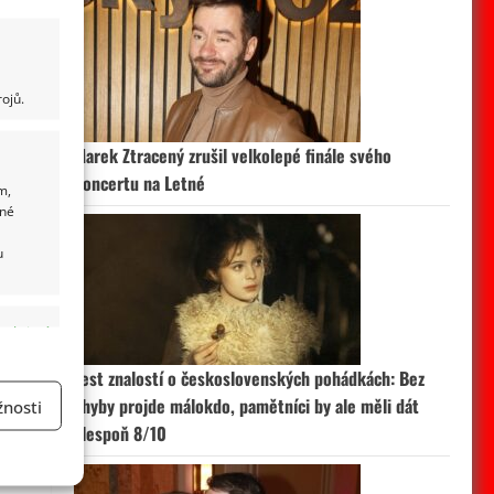
ojů.
Marek Ztracený zrušil velkolepé finále svého
koncertu na Letné
m,
ané
u
 aktivní
Test znalostí o československých pohádkách: Bez
chyby projde málokdo, pamětníci by ale měli dát
nosti
alespoň 8/10
a