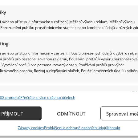
tiky
 a/nebo přístup k informacím v zařízení, Měření výkonu reklam, Měření výkonu
Porozumění publiku prostřednictvím statistik nebo kombinací údajů z různých zdr
ting
 a/nebo přístup k informacím v zařízení, Použití omezených údajů k výběru rekla
í profilů pro personalizovanou reklamu, Používání profilů k výběru personalizov
 Vytváření profilů pro personalizovaný obsah, Používání profilů pro výběr
lizovaného obsahu, Rozvoj a zlepšování služeb, Použití omezených údajů k výběr
e
Vždy
08 prodejců
Přečtěte si více o těchto účelech
ání a kombinování údajů z jiných zdrojů údajů, Propojení různých zařízení,
kace zařízení na základě automaticky přenášených informací.
PŘÍJMOUT
ODMÍTNOUT
Spravovat mož
ání přesných údajů o zeměpisné poloze, Identifikace zařízení n
Zásady cookies
Prohlášení o ochraně osobních údajů
Kontakt
ě aktivně požadovaných informací.