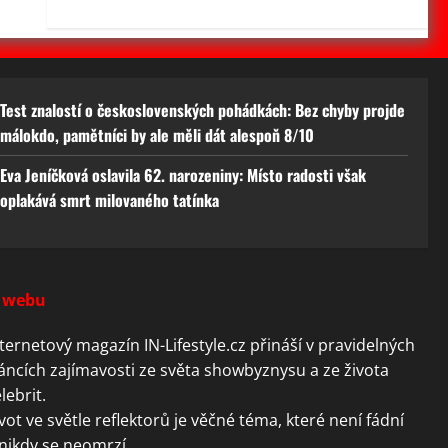
Test znalostí o československých pohádkách: Bez chyby projde
málokdo, pamětníci by ale měli dát alespoň 8/10
Eva Jeníčková oslavila 62. narozeniny: Místo radosti však
oplakává smrt milovaného tatínka
 webu
ternetový magazín IN-Lifestyle.cz přináší v pravidelných
áncích zajímavosti ze světa showbyznysu a ze života
lebrit.
vot ve světle reflektorů je věčné téma, které není fádní
nikdy se neomrzí.