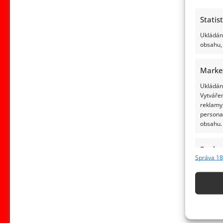
Statis
Ukládání
obsahu, 
Marke
Ukládání
Vytvářen
reklamy,
persona
obsahu.
Funkc
Správa 18
Přiřazov
Identifi
Použív
základ