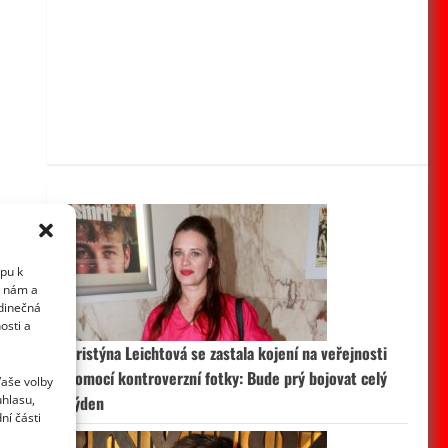
upu k
i nám a
edinečná
osti a
Kristýna Leichtová se zastala kojení na veřejnosti
pomocí kontroverzní fotky: Bude prý bojovat celý
Vaše volby
uhlasu,
týden
ní části