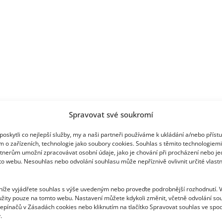
Spravovat své soukromí
oskytli co nejlepší služby, my a naši partneři používáme k ukládání a/nebo příst
m o zařízeních, technologie jako soubory cookies. Souhlas s těmito technologiem
tnerům umožní zpracovávat osobní údaje, jako je chování při procházení nebo j
to webu. Nesouhlas nebo odvolání souhlasu může nepříznivě ovlivnit určité vlastn
 níže vyjádřete souhlas s výše uvedeným nebo proveďte podrobnější rozhodnutí. 
žity pouze na tomto webu. Nastavení můžete kdykoli změnit, včetně odvolání so
epínačů v Zásadách cookies nebo kliknutím na tlačítko Spravovat souhlas ve spod
.