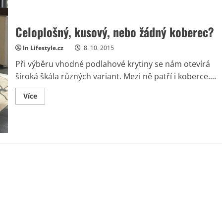
Celoplošný, kusový, nebo žádný koberec?
In Lifestyle.cz
8. 10. 2015
Při výběru vhodné podlahové krytiny se nám otevírá
široká škála různých variant. Mezi ně patří i koberce....
Read
Více
more
about
Celoplošný,
kusový,
nebo
žádný
koberec?