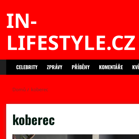
Skip
IN-
to
content
LIFESTYLE.CZ
CELEBRITY
ZPRÁVY
PŘÍBĚHY
KOMENTÁŘE
KV
Domů
koberec
koberec