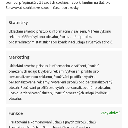
pomocí přepínačů v Zásadách cookies nebo kliknutím na tlačítko
Spravovat souhlas ve spodní části obrazovky.
Statistiky
Kristýna Leichtová se zastala kojení na veřejnosti pomocí
Ukládání a/nebo přístup k informacím v zařízení, Měření výkonu
kontroverzní fotky: Bude prý bojovat celý týden
reklam, Měření výkonu obsahu, Porozumění publiku
prostřednictvím statistik nebo kombinací údajů z různých zdrojů.
Marketing
Ukládání a/nebo přístup k informacím v zařízení, Použití
omezených údajů k výběru reklam, Vytváření profilů pro
personalizovanou reklamu, Používání profilů k výběru
personalizované reklamy, Vytváření profilů pro personalizovaný
Marek Ztracený zrušil velkolepé finále svého koncertu na
obsah, Používání profilů pro výběr personalizovaného obsahu,
Letné
Rozvoj a zlepšování služeb, Použití omezených údajů k výběru
obsahu.
Funkce
Vždy aktivní
Přiřazování a kombinování údajů z jiných zdrojů údajů,
Propojení různých zařízení, Identifikace zařízení na