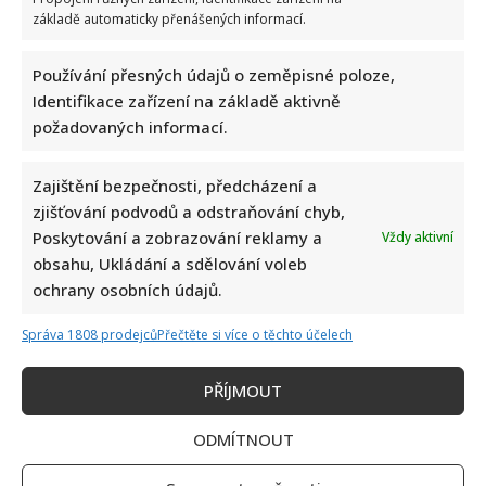
základě automaticky přenášených informací.
Test znalostí o československých pohádkách: Bez chyby
Používání přesných údajů o zeměpisné poloze,
projde málokdo, pamětníci by ale měli dát alespoň 8/10
Identifikace zařízení na základě aktivně
požadovaných informací.
Zajištění bezpečnosti, předcházení a
zjišťování podvodů a odstraňování chyb,
Poskytování a zobrazování reklamy a
Vždy aktivní
obsahu, Ukládání a sdělování voleb
Petr Macinka se pochlubil vzácnými fotkami své dcery z
ochrany osobních údajů.
oslavy narozenin: Fanoušci lichotí celé rodině
Správa 1808 prodejců
Přečtěte si více o těchto účelech
PŘÍJMOUT
ODMÍTNOUT