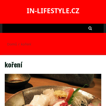
Skip
to
IN-LIFESTYLE.CZ
content
Domů
koření
koření