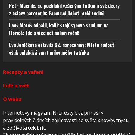
Petr Macinka se pochlubil vzácnými fotkami své dcery
z oslavy narozenin: Fanoušci lichotí celé rodině
Leoš Mareš odhalil, kolik stojí synovo studium na
Floridě: Jde o více než milion ročně
Eva Jeníčková oslavila 62. narozeniny: Místo radosti
však oplakává smrt milovaného tatínka
Recepty a vaření
Lidé a svět
O webu
Internetový magazín IN-Lifestyle.cz přináší v
pravidelných článcích zajímavosti ze světa showbyznysu
a ze života celebrit.