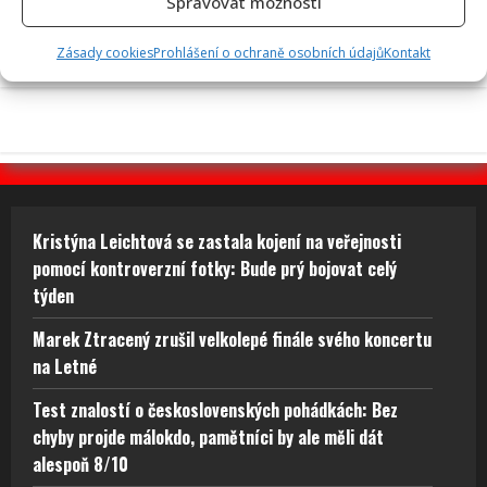
Spravovat možnosti
Leoš Mareš odhalil, kolik stojí synovo studium na Floridě:
Jde o více než milion ročně
Zásady cookies
Prohlášení o ochraně osobních údajů
Kontakt
Kristýna Leichtová se zastala kojení na veřejnosti
pomocí kontroverzní fotky: Bude prý bojovat celý
týden
Marek Ztracený zrušil velkolepé finále svého koncertu
na Letné
Test znalostí o československých pohádkách: Bez
chyby projde málokdo, pamětníci by ale měli dát
alespoň 8/10