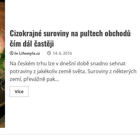
Cizokrajné suroviny na pultech obchodů
čím dál častěji
In Lifestyle.cz
14. 6. 2016
Na českém trhu lze v dnešní době snadno sehnat
potraviny z jakékoliv země světa. Suroviny z některých
zemí, převážně pak...
Read
Více
more
about
Cizokrajné
suroviny
na
pultech
obchodů
čím
dál
častěji