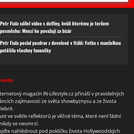
Petr Fiala sdílel video s delfíny, kvůli kterému je terčem
posměchu: Mnozí ho považují za bizár
Petr Fiala poslal pozdrav z dovolené v Itálii: Fotka s manželkou
potěšila všechny fanoušky
 webu
ternetový magazín IN-Lifestyle.cz přináší v pravidelných
áncích zajímavosti ze světa showbyznysu a ze života
lebrit.
vot ve světle reflektorů je věčné téma, které není fádní
nikdy se neomrzí.
ojďte nahlédnout pod pokličku života Hollywoodských