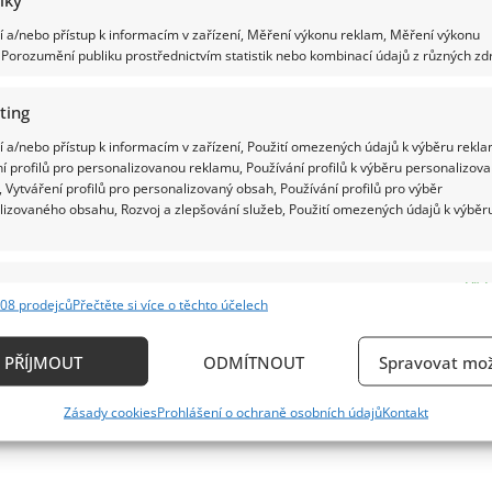
 a/nebo přístup k informacím v zařízení, Měření výkonu reklam, Měření výkonu
Porozumění publiku prostřednictvím statistik nebo kombinací údajů z různých zdr
ting
 a/nebo přístup k informacím v zařízení, Použití omezených údajů k výběru rekla
í profilů pro personalizovanou reklamu, Používání profilů k výběru personalizov
 Vytváření profilů pro personalizovaný obsah, Používání profilů pro výběr
lizovaného obsahu, Rozvoj a zlepšování služeb, Použití omezených údajů k výběr
e
Vždy
08 prodejců
Přečtěte si více o těchto účelech
ání a kombinování údajů z jiných zdrojů údajů, Propojení různých zařízení,
kace zařízení na základě automaticky přenášených informací.
PŘÍJMOUT
ODMÍTNOUT
Spravovat mož
ání přesných údajů o zeměpisné poloze, Identifikace zařízení n
Zásady cookies
Prohlášení o ochraně osobních údajů
Kontakt
ě aktivně požadovaných informací.
ění bezpečnosti, předcházení a zjišťování podvodů a