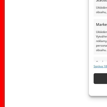
Ukládání
obsahu, 
Marke
Ukládání
Vytvářen
reklamy,
persona
obsahu.
Funkc
Správa 18
Přiřazov
Identifi
Použív
základ
Zajišt