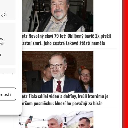
ojů.
Petr Novotný slaví 79 let: Oblíbený bavič 2x přežil
m,
vlastní smrt, jeho sestra takové štěstí neměla
ané
u
 aktivní
nosti
Petr Fiala sdílel video s delfíny, kvůli kterému je
terčem posměchu: Mnozí ho považují za bizár
a