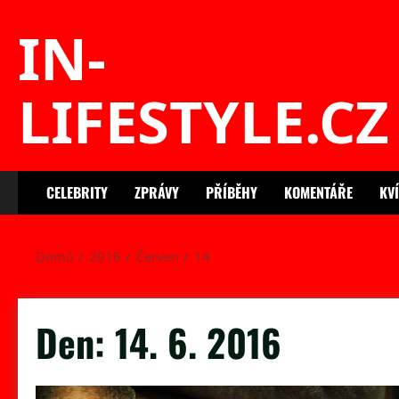
Skip
IN-
to
content
LIFESTYLE.CZ
CELEBRITY
ZPRÁVY
PŘÍBĚHY
KOMENTÁŘE
KV
Domů
2016
Červen
14
Den:
14. 6. 2016