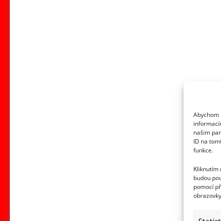
Abychom p
informací
našim par
ID na tom
funkce.
Kliknutím
budou pou
pomocí př
obrazovky
Statis