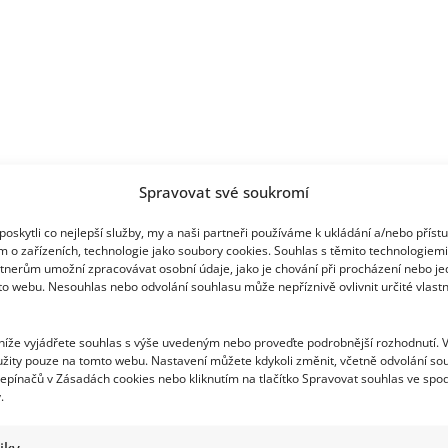
Spravovat své soukromí
oskytli co nejlepší služby, my a naši partneři používáme k ukládání a/nebo příst
m o zařízeních, technologie jako soubory cookies. Souhlas s těmito technologiem
tnerům umožní zpracovávat osobní údaje, jako je chování při procházení nebo j
to webu. Nesouhlas nebo odvolání souhlasu může nepříznivě ovlivnit určité vlastn
 níže vyjádřete souhlas s výše uvedeným nebo proveďte podrobnější rozhodnutí. 
žity pouze na tomto webu. Nastavení můžete kdykoli změnit, včetně odvolání so
epínačů v Zásadách cookies nebo kliknutím na tlačítko Spravovat souhlas ve spod
.
tiky