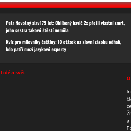
Petr Novotný slaví 79 let: Oblíbený bavič 2x přežil vlastní smrt,
jeho sestra takové štěstí neměla
Kvíz pro milovníky češtiny: 10 otázek na slovní zásobu odhalí,
kdo patří mezi jazykové experty
Lidé a svět
O
In
čl
ce
Ži
a 
P