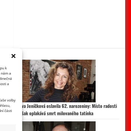
upu k
i nám a
edinečná
osti a
Vaše volby
Eva Jeníčková oslavila 62. narozeniny: Místo radosti
uhlasu,
ní části
však oplakává smrt milovaného tatínka