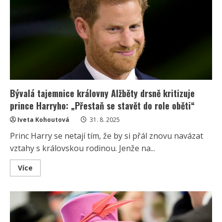
v
outfitu,
který
vyvolal
vášnivé
diskuze.
Zhodnotila
ho
i
módní
stylistka
Bývalá tajemnice královny Alžběty drsně kritizuje
prince Harryho: „Přestaň se stavět do role oběti“
Iveta Kohoutová
31. 8. 2025
Princ Harry se netají tím, že by si přál znovu navázat
vztahy s královskou rodinou. Jenže na...
Read
Více
more
about
Bývalá
tajemnice
královny
Alžběty
drsně