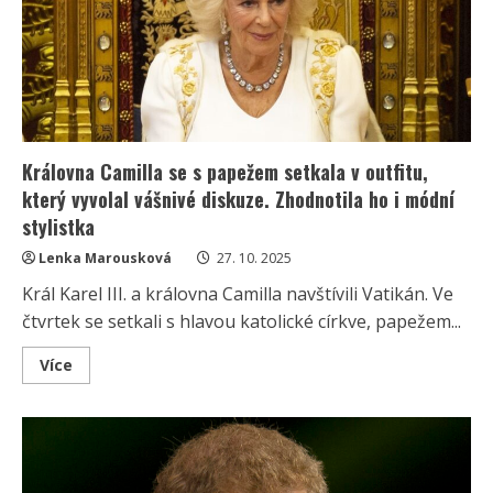
i
diplomatický
styl
princezny
Kate
Královna Camilla se s papežem setkala v outfitu,
který vyvolal vášnivé diskuze. Zhodnotila ho i módní
stylistka
Lenka Marousková
27. 10. 2025
Král Karel III. a královna Camilla navštívili Vatikán. Ve
čtvrtek se setkali s hlavou katolické církve, papežem...
Read
Více
more
about
Královna
Camilla
se
s
papežem
setkala