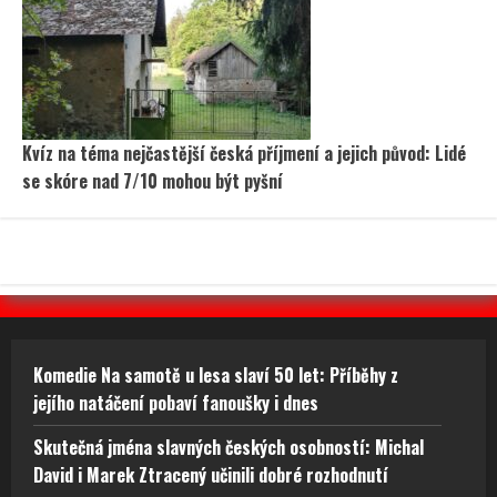
Kvíz na téma nejčastější česká příjmení a jejich původ: Lidé
se skóre nad 7/10 mohou být pyšní
Komedie Na samotě u lesa slaví 50 let: Příběhy z
jejího natáčení pobaví fanoušky i dnes
Skutečná jména slavných českých osobností: Michal
David i Marek Ztracený učinili dobré rozhodnutí