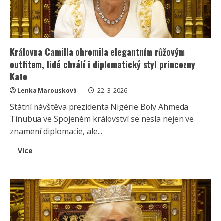
Královna Camilla ohromila elegantním růžovým
outfitem, lidé chválí i diplomatický styl princezny
Kate
Lenka Marousková
22. 3. 2026
Státní návštěva prezidenta Nigérie Boly Ahmeda
Tinubua ve Spojeném království se nesla nejen ve
znamení diplomacie, ale...
Read
Více
more
about
Královna
Camilla
ohromila
elegantním
růžovým
outfitem,
lidé
chválí