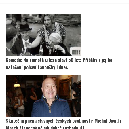
Komedie Na samotě u lesa slaví 50 let: Příběhy z jejího
natáčení pobaví fanoušky i dnes
Skutečná jména slavných českých osobností: Michal David i
Marek Ztracený učinili dobré rozhodnutí