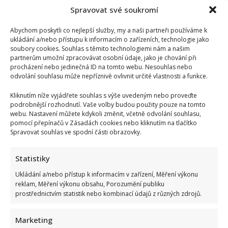
královna
během
Spravovat své soukromí
focení
ponižovala
Donalda
Abychom poskytli co nejlepší služby, my a naši partneři používáme k
Trumpa.
ukládání a/nebo přístupu k informacím o zařízeních, technologie jako
Kvůli
soubory cookies. Souhlas s těmito technologiemi nám a našim
krátkému
partnerům umožní zpracovávat osobní údaje, jako je chování při
videu
čelí
procházení nebo jedinečná ID na tomto webu. Nesouhlas nebo
kritice
odvolání souhlasu může nepříznivě ovlivnit určité vlastnosti a funkce.
Kliknutím níže vyjádřete souhlas s výše uvedeným nebo proveďte
podrobnější rozhodnutí. Vaše volby budou použity pouze na tomto
webu. Nastavení můžete kdykoli změnit, včetně odvolání souhlasu,
pomocí přepínačů v Zásadách cookies nebo kliknutím na tlačítko
Spravovat souhlas ve spodní části obrazovky.
V královské rodině zavládl smutek. Královna Camilla
se rozloučila s dlouholetou kamarádkou
Statistiky
Iveta Kohoutová
20. 11. 2024
Ukládání a/nebo přístup k informacím v zařízení, Měření výkonu
reklam, Měření výkonu obsahu, Porozumění publiku
Britská královská rodina na oficiální instagramovém
prostřednictvím statistik nebo kombinací údajů z různých zdrojů.
účtu oznámila smutnou zprávu. královna Camilla
přišla o věrnou společnici. I...
Marketing