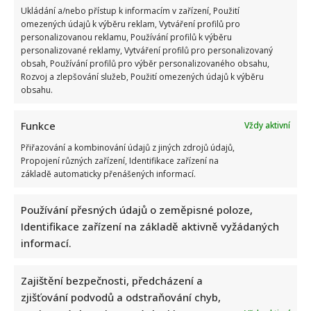
Read
Více
Ukládání a/nebo přístup k informacím v zařízení, Použití
more
omezených údajů k výběru reklam, Vytváření profilů pro
about
personalizovanou reklamu, Používání profilů k výběru
V
královské
personalizované reklamy, Vytváření profilů pro personalizovaný
rodině
obsah, Používání profilů pro výběr personalizovaného obsahu,
zavládl
smutek.
Rozvoj a zlepšování služeb, Použití omezených údajů k výběru
Královna
obsahu.
Camilla
se
rozloučila
Funkce
s
Vždy aktivní
dlouholetou
kamarádkou
Přiřazování a kombinování údajů z jiných zdrojů údajů,
Propojení různých zařízení, Identifikace zařízení na
základě automaticky přenášených informací.
Používání přesných údajů o zeměpisné poloze,
Identifikace zařízení na základě aktivně vyžádaných
informací.
Královna Camilla zrušila plánovaný program z
Zajištění bezpečnosti, předcházení a
zjišťování podvodů a odstraňování chyb,
vážných zdravotních důvodů