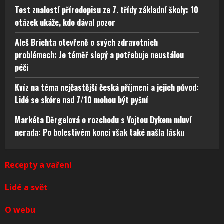
Test znalostí přírodopisu ze 7. třídy základní školy: 10
otázek ukáže, kdo dával pozor
Aleš Brichta otevřeně o svých zdravotních
problémech: Je téměř slepý a potřebuje neustálou
péči
Kvíz na téma nejčastější česká příjmení a jejich původ:
Lidé se skóre nad 7/10 mohou být pyšní
Markéta Děrgelová o rozchodu s Vojtou Dykem mluví
nerada: Po bolestivém konci však také našla lásku
Recepty a vaření
Lidé a svět
O webu