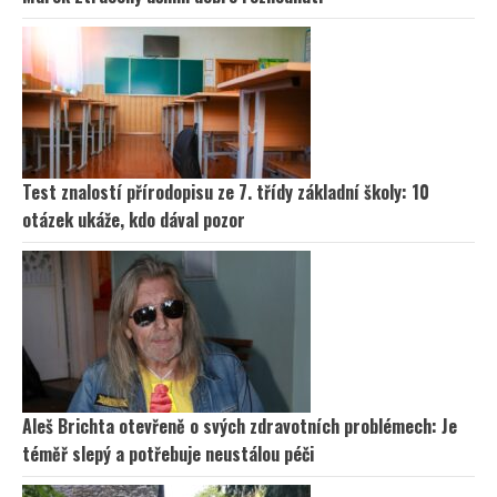
Test znalostí přírodopisu ze 7. třídy základní školy: 10
otázek ukáže, kdo dával pozor
Aleš Brichta otevřeně o svých zdravotních problémech: Je
téměř slepý a potřebuje neustálou péči