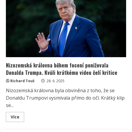
v
77
letech
stále
inspirací
i
pro
mladší
ročníky.
Letními
šaty
oslnila
ve
Skotsku
Nizozemská královna během focení ponižovala
Donalda Trumpa. Kvůli krátkému videu čelí kritice
Richard Touš
28. 6. 2025
Nizozemská královna byla obviněna z toho, že se
Donaldu Trumpovi vysmívala přímo do očí. Krátký klip
se...
Read
Více
more
about
Nizozemská