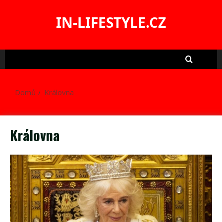
Skip
to
IN-LIFESTYLE.CZ
content
Domů
Královna
Královna