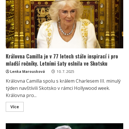
smrtí
ostře
kritizovala
Meghan.
Harryho
vztah
označila
za
„katastrofu“
Královna Camilla je v 77 letech stále inspirací i pro
mladší ročníky. Letními šaty oslnila ve Skotsku
Lenka Marousková
10. 7. 2025
Královna Camilla spolu s králem Charlesem III. minulý
týden navštívili Skotsko v rámci Hollywood week.
Královna pro...
Read
Více
more
about
Královna
Camilla
je