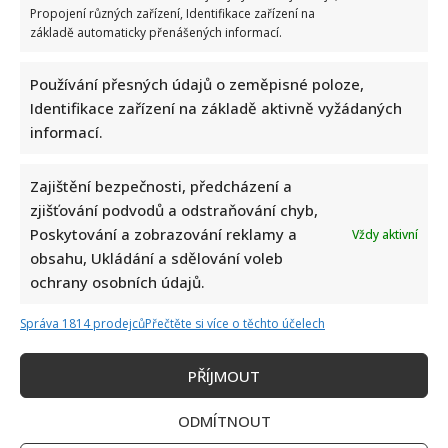
Bolestivý moment Ivy Pazderkové na dovolené: Její video
Propojení různých zařízení, Identifikace zařízení na
rozesmálo i vzbudilo velký obdiv
základě automaticky přenášených informací.
Používání přesných údajů o zeměpisné poloze,
Identifikace zařízení na základě aktivně vyžádaných
informací.
Zajištění bezpečnosti, předcházení a
zjišťování podvodů a odstraňování chyb,
Jak bude podle AI Marek Ztracený vypadat v důchodu: Šedivé
Poskytování a zobrazování reklamy a
Vždy aktivní
vlasy ani vousy mu vůbec neuškodí
obsahu, Ukládání a sdělování voleb
ochrany osobních údajů.
Správa 1814 prodejců
Přečtěte si více o těchto účelech
PŘÍJMOUT
Miloš Zeman se opět pustil do Petra Pavla: Jeho kritika
ODMÍTNOUT
spustila divoké hádky mezi komentujícími