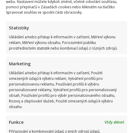
webu. Nastavení můžete kdykoli změnit, včetně odvolání souhlasu,
pomocí přepínačů v Zásadách cookies nebo kliknutím na tlačítko
Spravovat souhlas ve spodní části obrazovky.
Statistiky
Ukládání a/nebo přístup k informacím v zařízení, Měření výkonu
reklam, Měření výkonu obsahu, Porozumění publiku
prostřednictvím statistik nebo kombinací údajů z různých zdrojů.
Marketing
Ukládání a/nebo přístup k informacím v zařízení, Použití
Jiří Dvořák o svém výjezdu na Ukrajinu, kde viděl samé hrůzy:
omezených údajů k výběru reklam, Vytváření profilů pro
Češi si prý neváží toho, co mají
personalizovanou reklamu, Používání profilů k výběru
personalizované reklamy, Vytváření profilů pro personalizovaný
obsah, Používání profilů pro výběr personalizovaného obsahu,
Rozvoj a zlepšování služeb, Použití omezených údajů k výběru
obsahu.
Funkce
Vždy aktivní
Přiřazování a kombinování údajů z jiných zdrojů údajů,