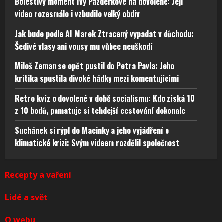
Bolestivý moment Ivy Pazderkové na dovolené: Její
video rozesmálo i vzbudilo velký obdiv
Jak bude podle AI Marek Ztracený vypadat v důchodu:
Šedivé vlasy ani vousy mu vůbec neuškodí
Miloš Zeman se opět pustil do Petra Pavla: Jeho
kritika spustila divoké hádky mezi komentujícími
Retro kvíz o dovolené v době socialismu: Kdo získá 10
z 10 bodů, pamatuje si tehdejší cestování dokonale
Suchánek si rýpl do Macinky a jeho vyjádření o
klimatické krizi: Svým videem rozdělil společnost
Recepty a vaření
Lidé a svět
O webu