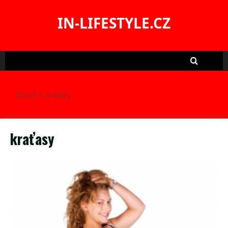
Skip
to
IN-LIFESTYLE.CZ
content
Domů
kraťasy
kraťasy