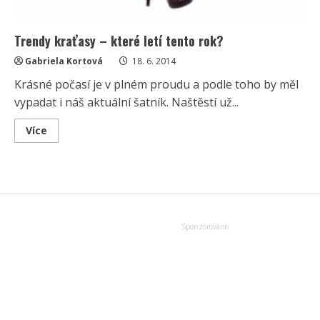
Trendy kraťasy – které letí tento rok?
Gabriela Kortová
18. 6. 2014
Krásné počasí je v plném proudu a podle toho by měl
vypadat i náš aktuální šatník. Naštěstí už...
Read
Více
more
about
Trendy
kraťasy
–
které
letí
tento
rok?