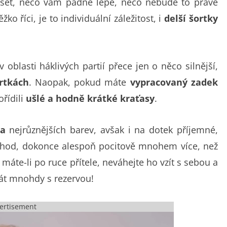
ušet, něco vám padne lépe, něco nebude to pravé
o říci, je to individuální záležitost, i
delší šortky
oblasti háklivých partií přece jen o něco silnější,
ortkách
. Naopak, pokud máte
vypracovaný zadek
ořídili
ušlé a hodně krátké kraťasy
.
na
nejrůznějších barev, avšak i na dotek příjemné,
 vhod, dokonce alespoň pocitově mnohem více, než
máte-li po ruce přítele, neváhejte ho vzít s sebou a
rát mnohdy s rezervou!
ertisement