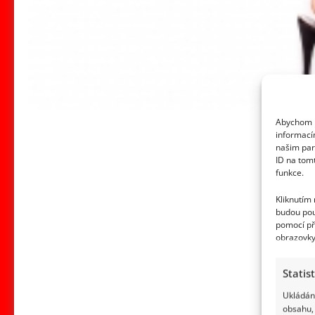
Abychom p
informací
našim par
ID na tom
funkce.
Kliknutím
budou pou
pomocí př
obrazovky
Statis
Ukládání
obsahu, 