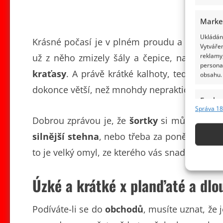
Marke
Ukládání
Krásné počasí je v plném proudu a podle to
Vytvářen
reklamy,
už z něho zmizely šály a čepice, naopak se
persona
kraťasy
. A právě krátké kalhoty, tedy šortk
obsahu.
dokonce větší, než mnohdy nepraktické sukn
Funkc
Správa 18
Přiřazov
Dobrou zprávou je, že
šortky
si může obléct 
Identifi
silnější stehna
, nebo třeba za poněkud větší
Použív
to je velký omyl, ze kterého vás snad vyvede
základ
Úzké a krátké x planďaté a dlo
Zajišt
odstra
Podíváte-li se do
obchodů
, musíte uznat, že 
obsahu