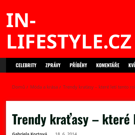
Skip
IN-
to
content
LIFESTYLE.CZ
CELEBRITY
ZPRÁVY
PŘÍBĚHY
KOMENTÁŘE
KV
Domů
Móda a krása
Trendy kraťasy – které letí tento ro
Trendy kraťasy – které 
Gabriela Kortová
18. 6. 2014