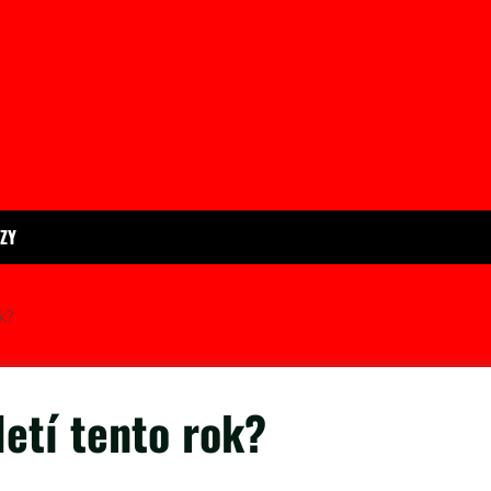
ÍZY
k?
letí tento rok?