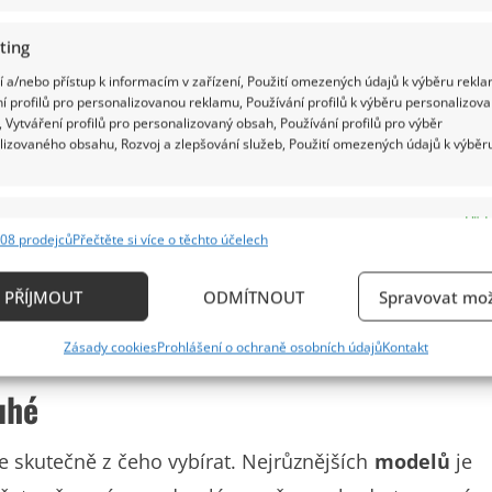
ting
 a/nebo přístup k informacím v zařízení, Použití omezených údajů k výběru rekla
ho by měl vypadat i náš
aktuální šatník
. Naštěstí
í profilů pro personalizovanou reklamu, Používání profilů k výběru personalizov
 Vytváření profilů pro personalizovaný obsah, Používání profilů pro výběr
 o místo v něm začaly hlásit
letní tílka, trička a
lizovaného obsahu, Rozvoj a zlepšování služeb, Použití omezených údajů k výběr
y a
kraťasy zažívají v poslední době velký boom
,
ě!
e
Vždy
08 prodejců
Přečtěte si více o těchto účelech
ání a kombinování údajů z jiných zdrojů údajů, Propojení různých zařízení,
každá z vás. Kolikrát se nejedna žena stydí za svá
kace zařízení na základě automaticky přenášených informací.
PŘÍJMOUT
ODMÍTNOUT
Spravovat mož
 zadek. Říká si, že
kraťasy
nejsou pro ni, ale pozor,
ání přesných údajů o zeměpisné poloze, Identifikace zařízení n
me.
Zásady cookies
Prohlášení o ochraně osobních údajů
Kontakt
ě aktivně požadovaných informací.
uhé
ění bezpečnosti, předcházení a zjišťování podvodů a
ňování chyb, Poskytování a zobrazování reklamy a
Vždy
je skutečně z čeho vybírat. Nejrůznějších
modelů
je
, Ukládání a sdělování voleb ochrany osobních údajů.