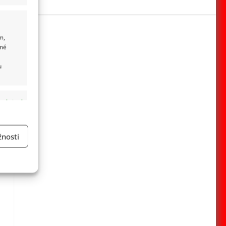
m,
ané
u
 aktivní
nosti
a
 aktivní