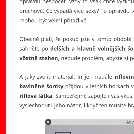
opravdu nespočet, vždy to však chce vyzko
ořechové. Co vypadá více sexy? To opravdu těžk
mohou být velmi přitažlivé.
Obecně platí, že pokud jste v tomto období v 
sáhněte po
delších a hlavně volnějších š
včetně stehen
, nebude problém, abyste si p
A jaký zvolit materiál. In je i nadále
riflovi
bavlněné šortky
přijdou v letních horkách
riflová látka
. Samozřejmě zapojte i váš vkus, 
vyslechnout i jeho názor, i když ten musíte b
Adv