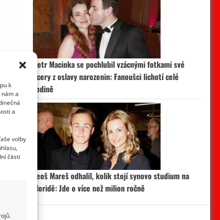
Petr Macinka se pochlubil vzácnými fotkami své
dcery z oslavy narozenin: Fanoušci lichotí celé
upu k
rodině
i nám a
edinečná
osti a
Vaše volby
uhlasu,
ní části
Leoš Mareš odhalil, kolik stojí synovo studium na
Floridě: Jde o více než milion ročně
ojů.