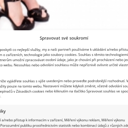
Spravovat své soukromí
oskytli co nejlepší služby, my a naši partneři používáme k ukládání a/nebo příst
m o zařízeních, technologie jako soubory cookies. Souhlas s těmito technologiem
tnerům umožní zpracovávat osobní údaje, jako je chování při procházení nebo j
to webu. Nesouhlas nebo odvolání souhlasu může nepříznivě ovlivnit určité vlastn
 níže vyjádřete souhlas s výše uvedeným nebo proveďte podrobnější rozhodnutí. 
žity pouze na tomto webu. Nastavení můžete kdykoli změnit, včetně odvolání so
epínačů v Zásadách cookies nebo kliknutím na tlačítko Spravovat souhlas ve spod
.
tiky
 a/nebo přístup k informacím v zařízení, Měření výkonu reklam, Měření výkonu
Porozumění publiku prostřednictvím statistik nebo kombinací údajů z různých zdr