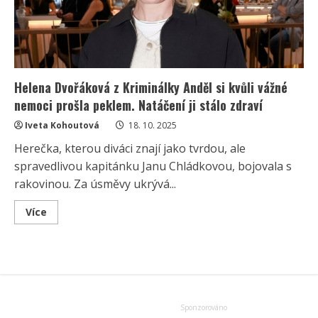
Helena Dvořáková z Kriminálky Anděl si kvůli vážné
nemoci prošla peklem. Natáčení ji stálo zdraví
Iveta Kohoutová
18. 10. 2025
Herečka, kterou diváci znají jako tvrdou, ale
spravedlivou kapitánku Janu Chládkovou, bojovala s
rakovinou. Za úsměvy ukrývá...
Read
Více
more
about
Helena
Dvořáková
z
Kriminálky
Anděl
si
kvůli
vážné