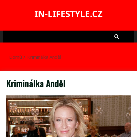
Skip
to
IN-LIFESTYLE.CZ
content
Domů
Kriminálka Anděl
Kriminálka Anděl