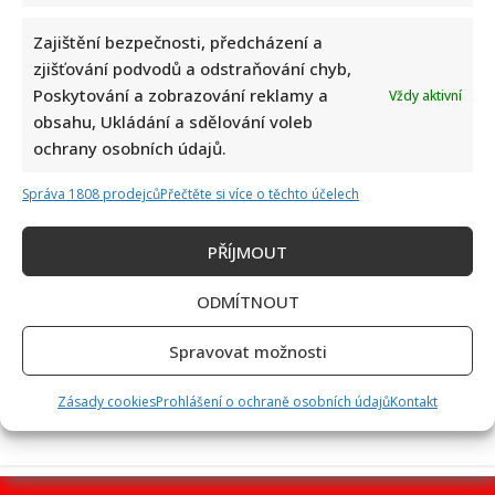
Zajištění bezpečnosti, předcházení a
zjišťování podvodů a odstraňování chyb,
Poskytování a zobrazování reklamy a
Vždy aktivní
Kvíz pro milovníky češtiny: 10 otázek na slovní zásobu
obsahu, Ukládání a sdělování voleb
odhalí, kdo patří mezi jazykové experty
ochrany osobních údajů.
Správa 1808 prodejců
Přečtěte si více o těchto účelech
PŘÍJMOUT
ODMÍTNOUT
Petr Fiala poslal pozdrav z dovolené v Itálii: Fotka s
Spravovat možnosti
manželkou potěšila všechny fanoušky
Zásady cookies
Prohlášení o ochraně osobních údajů
Kontakt