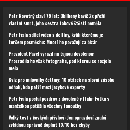
Petr Novotný slaví 79 let: Oblíbený bavič 2x přežil
vlastní smrt, jeho sestra takové štěstí neměla
Petr Fiala sdílel video s delfíny, kvůli kterému je
terčem posměchu: Mnozí ho považují za bizár
Prezident Pavel vyrazil na tajnou dovolenou:
Prozradila ho však fotografie, pod kterou se rozjela
mela
Kvíz pro milovníky češtiny: 10 otázek na slovní zásobu
odhalí, kdo patří mezi jazykové experty
Petr Fiala poslal pozdrav z dovolené v Itálii: Fotka s
manželkou potěšila všechny fanoušky
Velký test z českých přísloví: Jen opravdoví znalci
zvládnou správně doplnit 10/10 bez chyby