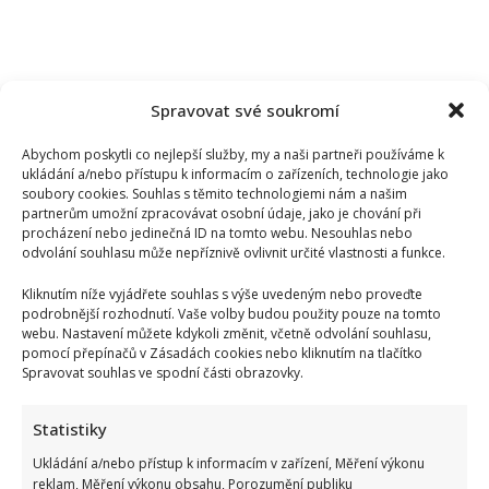
Spravovat své soukromí
Abychom poskytli co nejlepší služby, my a naši partneři používáme k
ukládání a/nebo přístupu k informacím o zařízeních, technologie jako
soubory cookies. Souhlas s těmito technologiemi nám a našim
partnerům umožní zpracovávat osobní údaje, jako je chování při
procházení nebo jedinečná ID na tomto webu. Nesouhlas nebo
odvolání souhlasu může nepříznivě ovlivnit určité vlastnosti a funkce.
Kliknutím níže vyjádřete souhlas s výše uvedeným nebo proveďte
podrobnější rozhodnutí. Vaše volby budou použity pouze na tomto
webu. Nastavení můžete kdykoli změnit, včetně odvolání souhlasu,
pomocí přepínačů v Zásadách cookies nebo kliknutím na tlačítko
Spravovat souhlas ve spodní části obrazovky.
Petr Novotný slaví 79 let: Oblíbený bavič 2x přežil vlastní
Statistiky
smrt, jeho sestra takové štěstí neměla
Ukládání a/nebo přístup k informacím v zařízení, Měření výkonu
reklam, Měření výkonu obsahu, Porozumění publiku