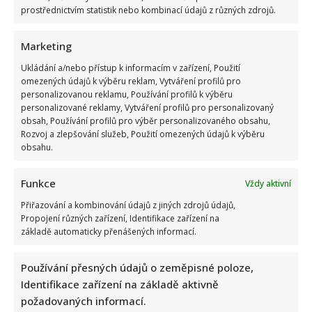
prostřednictvím statistik nebo kombinací údajů z různých zdrojů.
Marketing
Ukládání a/nebo přístup k informacím v zařízení, Použití
omezených údajů k výběru reklam, Vytváření profilů pro
Petr Fiala sdílel video s delfíny, kvůli kterému je terčem
personalizovanou reklamu, Používání profilů k výběru
personalizované reklamy, Vytváření profilů pro personalizovaný
posměchu: Mnozí ho považují za bizár
obsah, Používání profilů pro výběr personalizovaného obsahu,
Rozvoj a zlepšování služeb, Použití omezených údajů k výběru
obsahu.
Funkce
Vždy aktivní
Přiřazování a kombinování údajů z jiných zdrojů údajů,
Propojení různých zařízení, Identifikace zařízení na
základě automaticky přenášených informací.
Prezident Pavel vyrazil na tajnou dovolenou: Prozradila ho
však fotografie, pod kterou se rozjela mela
Používání přesných údajů o zeměpisné poloze,
Identifikace zařízení na základě aktivně
požadovaných informací.