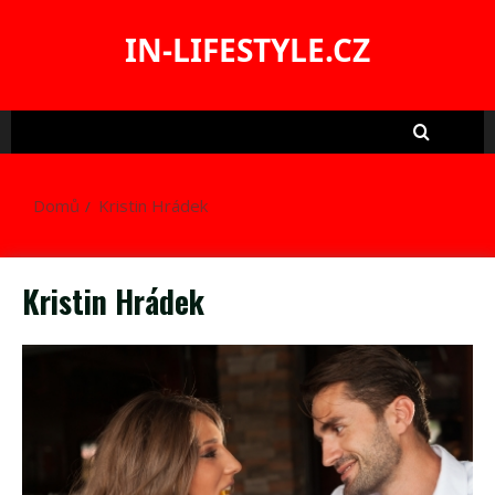
Skip
to
IN-LIFESTYLE.CZ
content
Domů
Kristin Hrádek
Kristin Hrádek