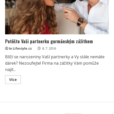
Potěšte Vaši partnerku gurmánským zážitkem
In Lifestyle.cz
8. 7. 2016
Blíží se narozeniny Vaší partnerky a Vy stále nemáte
dárek? Nezoufejte! Firma na zážitky Vám pomůže
najít...
Read
Více
more
about
Potěšte
Vaši
partnerku
gurmánským
zážitkem