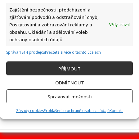
Zajištění bezpečnosti, předcházení a
zjišťování podvodů a odstraňování chyb,
Poskytování a zobrazování reklamy a
Vždy aktivní
Retro kvíz o socialistických dobrotách: Starší ročníky si
obsahu, Ukládání a sdělování voleb
budou pamatovat 10/10
ochrany osobních údajů.
Správa 1814 prodejců
Přečtěte si více o těchto účelech
PŘÍJMOUT
ODMÍTNOUT
Alena Schillerová terčem Víta Rakušana: Politici vedou
Spravovat možnosti
ohledně obžaloby Pavla Blažka vášnivé diskuze
Zásady cookies
Prohlášení o ochraně osobních údajů
Kontakt