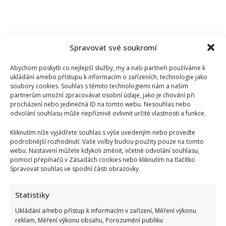
Spravovat své soukromí
Abychom poskytli co nejlepší služby, my a naši partneři používáme k
ukládání a/nebo přístupu k informacím o zařízeních, technologie jako
soubory cookies. Souhlas s těmito technologiemi nám a našim
partnerům umožní zpracovávat osobní údaje, jako je chování při
procházení nebo jedinečná ID na tomto webu. Nesouhlas nebo
odvolání souhlasu může nepříznivě ovlivnit určité vlastnosti a funkce.
Kliknutím níže vyjádřete souhlas s výše uvedeným nebo proveďte
podrobnější rozhodnutí. Vaše volby budou použity pouze na tomto
webu. Nastavení můžete kdykoli změnit, včetně odvolání souhlasu,
pomocí přepínačů v Zásadách cookies nebo kliknutím na tlačítko
Spravovat souhlas ve spodní části obrazovky.
Petr Rychlý slaví 61 let: Už nějakou dobu tu však vůbec
Statistiky
nemusel být. Za svůj život vděčí manželce
Ukládání a/nebo přístup k informacím v zařízení, Měření výkonu
reklam, Měření výkonu obsahu, Porozumění publiku