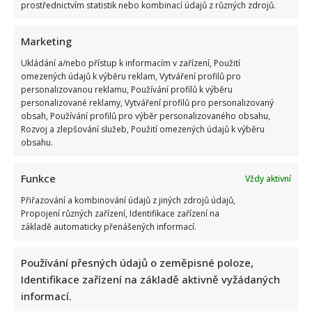
prostřednictvím statistik nebo kombinací údajů z různých zdrojů.
Marketing
Ukládání a/nebo přístup k informacím v zařízení, Použití
omezených údajů k výběru reklam, Vytváření profilů pro
personalizovanou reklamu, Používání profilů k výběru
Jak bydlí Jan Bendig: Domov známého zpěváka nepůsobí
personalizované reklamy, Vytváření profilů pro personalizovaný
nijak přepychově, zaujme spíše svou osobností
obsah, Používání profilů pro výběr personalizovaného obsahu,
Rozvoj a zlepšování služeb, Použití omezených údajů k výběru
obsahu.
Funkce
Vždy aktivní
Přiřazování a kombinování údajů z jiných zdrojů údajů,
Propojení různých zařízení, Identifikace zařízení na
základě automaticky přenášených informací.
Ondřej Sokol utekl před českými vedry do Skotska. S dětmi
se vyfotil v nádherné přírodě
Používání přesných údajů o zeměpisné poloze,
Identifikace zařízení na základě aktivně vyžádaných
informací.