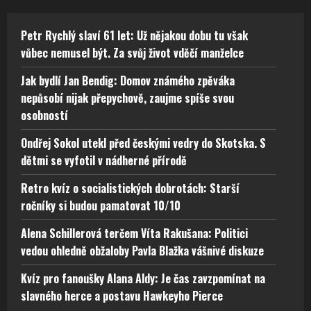
Petr Rychlý slaví 61 let: Už nějakou dobu tu však
vůbec nemusel být. Za svůj život vděčí manželce
Jak bydlí Jan Bendig: Domov známého zpěváka
nepůsobí nijak přepychově, zaujme spíše svou
osobností
Ondřej Sokol utekl před českými vedry do Skotska. S
dětmi se vyfotil v nádherné přírodě
Retro kvíz o socialistických dobrotách: Starší
ročníky si budou pamatovat 10/10
Alena Schillerová terčem Víta Rakušana: Politici
vedou ohledně obžaloby Pavla Blažka vášnivé diskuze
Kvíz pro fanoušky Alana Aldy: Je čas zavzpomínat na
slavného herce a postavu Hawkeyho Pierce