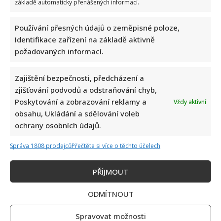
základě automaticky přenášených informací.
Test znalostí o československých pohádkách: Bez chyby
projde málokdo, pamětníci by ale měli dát alespoň 8/10
Používání přesných údajů o zeměpisné poloze,
Identifikace zařízení na základě aktivně
požadovaných informací.
Zajištění bezpečnosti, předcházení a
zjišťování podvodů a odstraňování chyb,
Poskytování a zobrazování reklamy a
Vždy aktivní
obsahu, Ukládání a sdělování voleb
Petr Macinka se pochlubil vzácnými fotkami své dcery z
ochrany osobních údajů.
oslavy narozenin: Fanoušci lichotí celé rodině
Správa 1808 prodejců
Přečtěte si více o těchto účelech
PŘÍJMOUT
ODMÍTNOUT
Spravovat možnosti
Leoš Mareš odhalil, kolik stojí synovo studium na Floridě: