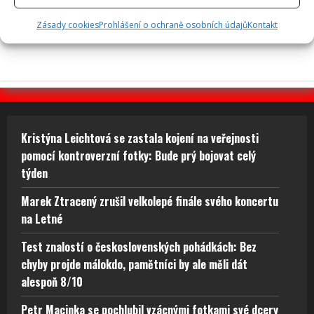
Jde o více než milion ročně
Zásady cookies
Prohlášení o ochraně osobních údajů
Kontakt
Kristýna Leichtová se zastala kojení na veřejnosti
pomocí kontroverzní fotky: Bude prý bojovat celý
týden
Marek Ztracený zrušil velkolepé finále svého koncertu
na Letné
Test znalostí o československých pohádkách: Bez
chyby projde málokdo, pamětníci by ale měli dát
alespoň 8/10
Petr Macinka se pochlubil vzácnými fotkami své dcery