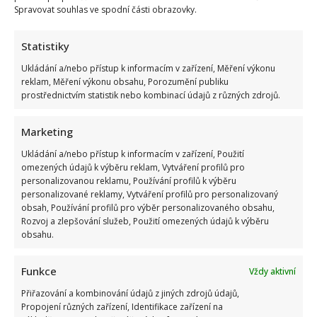
Spravovat souhlas ve spodní části obrazovky.
Kristýna Leichtová se zastala kojení na veřejnosti pomocí
Statistiky
kontroverzní fotky: Bude prý bojovat celý týden
Ukládání a/nebo přístup k informacím v zařízení, Měření výkonu
reklam, Měření výkonu obsahu, Porozumění publiku
prostřednictvím statistik nebo kombinací údajů z různých zdrojů.
Marketing
Ukládání a/nebo přístup k informacím v zařízení, Použití
omezených údajů k výběru reklam, Vytváření profilů pro
personalizovanou reklamu, Používání profilů k výběru
Marek Ztracený zrušil velkolepé finále svého koncertu na
personalizované reklamy, Vytváření profilů pro personalizovaný
obsah, Používání profilů pro výběr personalizovaného obsahu,
Letné
Rozvoj a zlepšování služeb, Použití omezených údajů k výběru
obsahu.
Funkce
Vždy aktivní
Přiřazování a kombinování údajů z jiných zdrojů údajů,
Propojení různých zařízení, Identifikace zařízení na