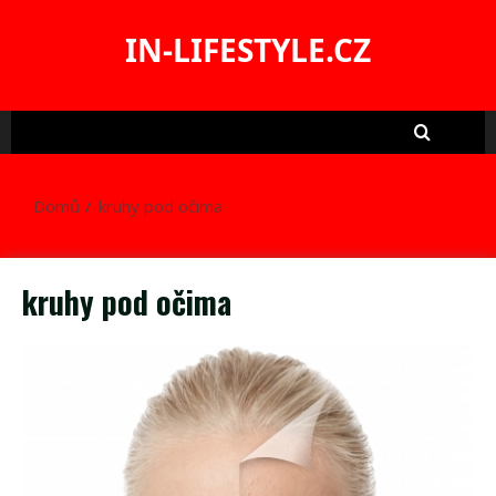
Skip
to
IN-LIFESTYLE.CZ
content
Domů
kruhy pod očima
kruhy pod očima