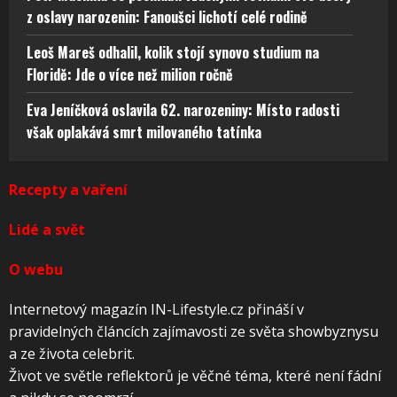
z oslavy narozenin: Fanoušci lichotí celé rodině
Leoš Mareš odhalil, kolik stojí synovo studium na
Floridě: Jde o více než milion ročně
Eva Jeníčková oslavila 62. narozeniny: Místo radosti
však oplakává smrt milovaného tatínka
Recepty a vaření
Lidé a svět
O webu
Internetový magazín IN-Lifestyle.cz přináší v
pravidelných článcích zajímavosti ze světa showbyznysu
a ze života celebrit.
Život ve světle reflektorů je věčné téma, které není fádní