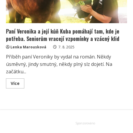
Paní Veronika a její kůň Kuba pomáhají tam, kde je
potřeba. Seniorům vracejí vzpomínky a vzácný klid
Lenka Marousková
7. 8. 2025
Příběh paní Veroniky by vydal na román. Někdy
úsměvný, jindy smutný, někdy plný slz dojetí. Na
začátku...
Read
Více
more
about
Paní
Veronika
a
její
kůň
Kuba
pomáhají
tam,
kde
je