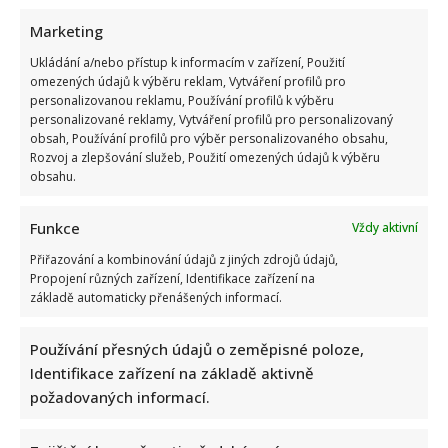
Marketing
Ukládání a/nebo přístup k informacím v zařízení, Použití
omezených údajů k výběru reklam, Vytváření profilů pro
Fotokvíz o českých hercích: 10 fotografií prověří, kdo zná
personalizovanou reklamu, Používání profilů k výběru
personalizované reklamy, Vytváření profilů pro personalizovaný
slavné tváře domácího filmu opravdu dokonale
obsah, Používání profilů pro výběr personalizovaného obsahu,
Rozvoj a zlepšování služeb, Použití omezených údajů k výběru
obsahu.
Funkce
Vždy aktivní
Přiřazování a kombinování údajů z jiných zdrojů údajů,
Propojení různých zařízení, Identifikace zařízení na
základě automaticky přenášených informací.
Jak dnes žijí členové kapely Maxim Turbulenc: Stále jezdí po
koncertech, ale největší slávu mají za sebou
Používání přesných údajů o zeměpisné poloze,
Identifikace zařízení na základě aktivně
požadovaných informací.