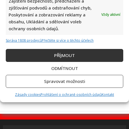
Zajištění bezpečnosti, předcházení a
zjišťování podvodů a odstraňování chyb,
Poskytování a zobrazování reklamy a
Vždy aktivní
Eva Holubová rozjela s dcerou nový podcast: „Radši budu
obsahu, Ukládání a sdělování voleb
zastydlá puberťačka než zaprděná důchodkyně“
ochrany osobních údajů.
Správa 1808 prodejců
Přečtěte si více o těchto účelech
PŘÍJMOUT
ODMÍTNOUT
50 let od nehody Nikiho Laudy: Z hořícího Ferrari do dalšího
Spravovat možnosti
závodu za pouhých 42 dní
Zásady cookies
Prohlášení o ochraně osobních údajů
Kontakt