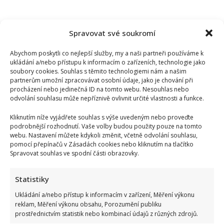
Spravovat své soukromí
Abychom poskytli co nejlepší služby, my a naši partneři používáme k
ukládání a/nebo přístupu k informacím o zařízeních, technologie jako
soubory cookies. Souhlas s těmito technologiemi nám a našim
partnerům umožní zpracovávat osobní údaje, jako je chování při
procházení nebo jedinečná ID na tomto webu. Nesouhlas nebo
odvolání souhlasu může nepříznivě ovlivnit určité vlastnosti a funkce.
Kliknutím níže vyjádřete souhlas s výše uvedeným nebo proveďte
podrobnější rozhodnutí. Vaše volby budou použity pouze na tomto
webu. Nastavení můžete kdykoli změnit, včetně odvolání souhlasu,
pomocí přepínačů v Zásadách cookies nebo kliknutím na tlačítko
Spravovat souhlas ve spodní části obrazovky.
Bydlení Michala Davida ve středomořském stylu: V pražské
Statistiky
vile ma k dispozici i bazén a vnitřní atrium
Ukládání a/nebo přístup k informacím v zařízení, Měření výkonu
reklam, Měření výkonu obsahu, Porozumění publiku
prostřednictvím statistik nebo kombinací údajů z různých zdrojů.