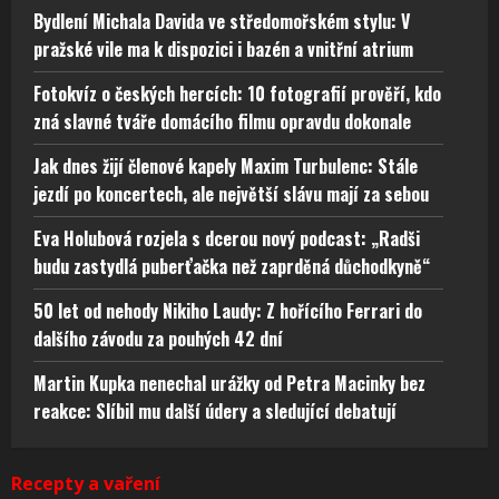
Bydlení Michala Davida ve středomořském stylu: V
pražské vile ma k dispozici i bazén a vnitřní atrium
Fotokvíz o českých hercích: 10 fotografií prověří, kdo
zná slavné tváře domácího filmu opravdu dokonale
Jak dnes žijí členové kapely Maxim Turbulenc: Stále
jezdí po koncertech, ale největší slávu mají za sebou
Eva Holubová rozjela s dcerou nový podcast: „Radši
budu zastydlá puberťačka než zaprděná důchodkyně“
50 let od nehody Nikiho Laudy: Z hořícího Ferrari do
dalšího závodu za pouhých 42 dní
Martin Kupka nenechal urážky od Petra Macinky bez
reakce: Slíbil mu další údery a sledující debatují
Recepty a vaření