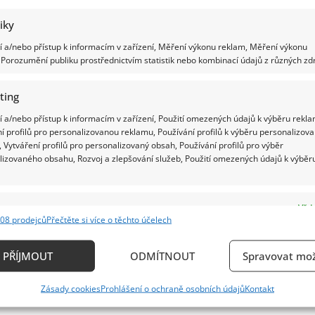
tiky
 a/nebo přístup k informacím v zařízení, Měření výkonu reklam, Měření výkonu
Porozumění publiku prostřednictvím statistik nebo kombinací údajů z různých zdr
ting
 a/nebo přístup k informacím v zařízení, Použití omezených údajů k výběru rekla
í profilů pro personalizovanou reklamu, Používání profilů k výběru personalizov
 Vytváření profilů pro personalizovaný obsah, Používání profilů pro výběr
lizovaného obsahu, Rozvoj a zlepšování služeb, Použití omezených údajů k výběr
e
Vždy
08 prodejců
Přečtěte si více o těchto účelech
ání a kombinování údajů z jiných zdrojů údajů, Propojení různých zařízení,
kace zařízení na základě automaticky přenášených informací.
PŘÍJMOUT
ODMÍTNOUT
Spravovat mož
ání přesných údajů o zeměpisné poloze, Identifikace zařízení n
Zásady cookies
Prohlášení o ochraně osobních údajů
Kontakt
ě aktivně požadovaných informací.