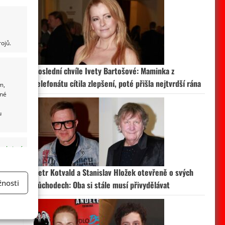
ojů.
Poslední chvíle Ivety Bartošové: Maminka z
telefonátu cítila zlepšení, poté přišla nejtvrdší rána
m,
ané
u
 aktivní
Petr Kotvald a Stanislav Hložek otevřeně o svých
nosti
důchodech: Oba si stále musí přivydělávat
a