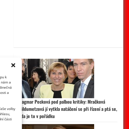
upu k
i nám a
edinečná
osti a
Dagmar Pecková pod palbou kritiky: Mračková
Vildumetzová jí vytkla natáčení se při řízení a ptá se,
Vaše volby
uhlasu,
zda je to v pořádku
ní části