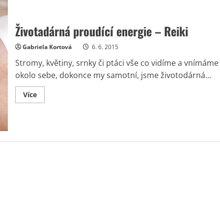
Životadárná proudící energie – Reiki
Gabriela Kortová
6. 6. 2015
Stromy, květiny, srnky či ptáci vše co vidíme a vnímáme
okolo sebe, dokonce my samotní, jsme životodárná...
Read
Více
more
about
Životadárná
proudící
energie
–
Reiki