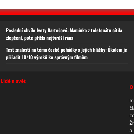
Poslední chvíle Ivety Bartošové: Maminka z telefonátu cítila
zlepšení, poté přišla nejtvrdší rána
Test znalostí na téma české pohádky a jejich hlášky: Úkolem je
přiřadit 10/10 výroků ke správným filmům
Lidé a svět
O
In
čl
ce
Ži
a 