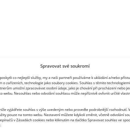
Spravovat své soukromí
oskytli co nejlepší služby, my a naši partneři používáme k ukládání a/nebo příst
m o zařízeních, technologie jako soubory cookies. Souhlas s těmito technologiem
tnerům umožní zpracovávat osobní údaje, jako je chování při procházení nebo j
to webu. Nesouhlas nebo odvolání souhlasu může nepříznivě ovlivnit určité vlastn
 níže vyjádřete souhlas s výše uvedeným nebo proveďte podrobnější rozhodnutí. 
žity pouze na tomto webu. Nastavení můžete kdykoli změnit, včetně odvolání so
epínačů v Zásadách cookies nebo kliknutím na tlačítko Spravovat souhlas ve spod
.