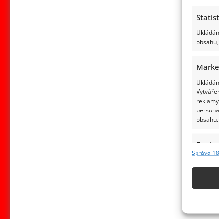
Statis
Ukládání
obsahu, 
Marke
Ukládání
Vytvářen
reklamy,
persona
obsahu.
Funkc
Správa 18
Přiřazov
Identifi
Použív
základ