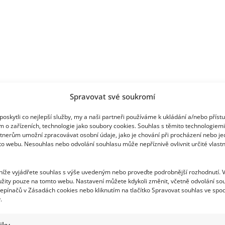
Spravovat své soukromí
oskytli co nejlepší služby, my a naši partneři používáme k ukládání a/nebo příst
m o zařízeních, technologie jako soubory cookies. Souhlas s těmito technologiem
tnerům umožní zpracovávat osobní údaje, jako je chování při procházení nebo j
to webu. Nesouhlas nebo odvolání souhlasu může nepříznivě ovlivnit určité vlastn
 níže vyjádřete souhlas s výše uvedeným nebo proveďte podrobnější rozhodnutí. 
žity pouze na tomto webu. Nastavení můžete kdykoli změnit, včetně odvolání so
epínačů v Zásadách cookies nebo kliknutím na tlačítko Spravovat souhlas ve spod
.
tiky