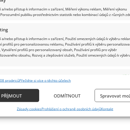
 a/nebo přístup k informacím v zařízení, Měření výkonu reklam, Měření výkonu
Porozumění publiku prostřednictvím statistik nebo kombinací údajů z různých zdr
ting
 a/nebo přístup k informacím v zařízení, Použití omezených údajů k výběru rekla
í profilů pro personalizovanou reklamu, Používání profilů k výběru personalizov
 Vytváření profilů pro personalizovaný obsah, Používání profilů pro výběr
lizovaného obsahu, Rozvoj a zlepšování služeb, Použití omezených údajů k výběr
e
Vždy
08 prodejců
Přečtěte si více o těchto účelech
ání a kombinování údajů z jiných zdrojů údajů, Propojení různých zařízení,
kace zařízení na základě automaticky přenášených informací.
PŘÍJMOUT
ODMÍTNOUT
Spravovat mož
ání přesných údajů o zeměpisné poloze, Identifikace zařízení n
Zásady cookies
Prohlášení o ochraně osobních údajů
Kontakt
ě aktivně požadovaných informací.
ění bezpečnosti, předcházení a zjišťování podvodů a