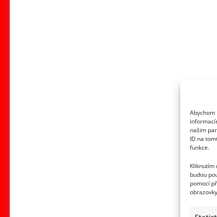
Abychom p
informací
našim par
ID na tom
funkce.
Kliknutím
budou pou
pomocí př
obrazovky
Statis