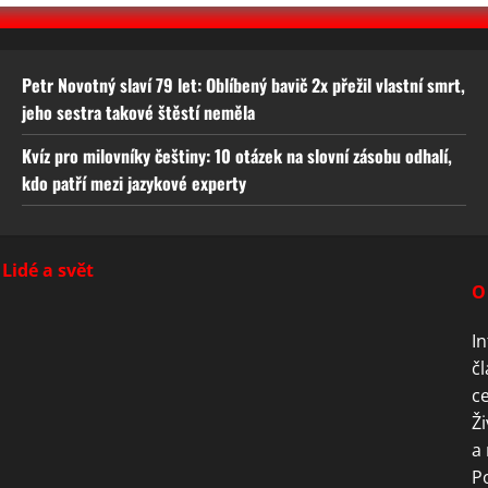
Petr Novotný slaví 79 let: Oblíbený bavič 2x přežil vlastní smrt,
jeho sestra takové štěstí neměla
Kvíz pro milovníky češtiny: 10 otázek na slovní zásobu odhalí,
kdo patří mezi jazykové experty
Lidé a svět
O
In
čl
ce
Ži
a 
P