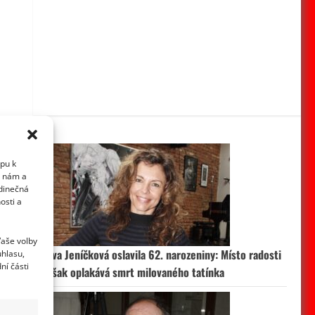
upu k
i nám a
edinečná
osti a
Vaše volby
Eva Jeníčková oslavila 62. narozeniny: Místo radosti
uhlasu,
ní části
však oplakává smrt milovaného tatínka