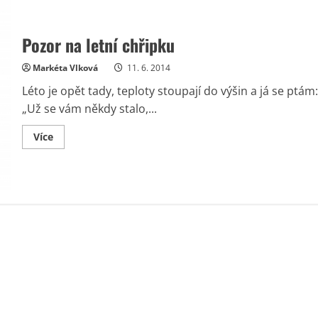
Pozor na letní chřipku
Markéta Vlková
11. 6. 2014
Léto je opět tady, teploty stoupají do výšin a já se ptám:
„Už se vám někdy stalo,...
Read
Více
more
about
Pozor
na
letní
chřipku