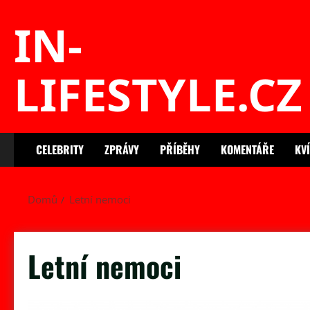
Skip
IN-
to
content
LIFESTYLE.CZ
CELEBRITY
ZPRÁVY
PŘÍBĚHY
KOMENTÁŘE
KV
Domů
Letní nemoci
Letní nemoci