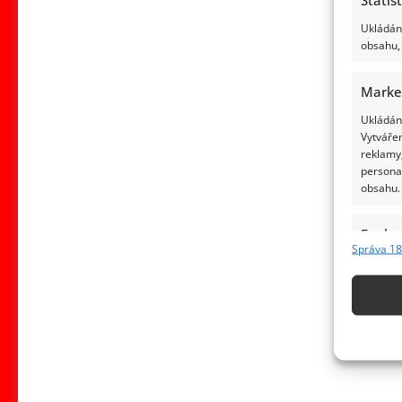
Ukládání
obsahu, 
Marke
Ukládání
Vytvářen
reklamy,
persona
obsahu.
Funkc
Správa 18
Přiřazov
Identifi
Použív
základ
Zajišt