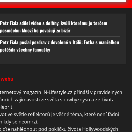
Petr Fiala sdílel video s delfíny, kvůli kterému je terčem
posměchu: Mnozí ho považují za bizár
Petr Fiala poslal pozdrav z dovolené v Itálii: Fotka s manželkou
potěšila všechny fanoušky
 webu
ternetový magazín IN-Lifestyle.cz přináší v pravidelných
áncích zajímavosti ze světa showbyznysu a ze života
lebrit.
vot ve světle reflektorů je věčné téma, které není fádní
nikdy se neomrzí.
ojďte nahlédnout pod pokličku života Hollywoodských