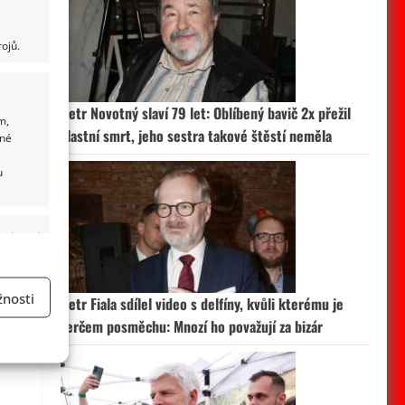
ojů.
Petr Novotný slaví 79 let: Oblíbený bavič 2x přežil
m,
vlastní smrt, jeho sestra takové štěstí neměla
ané
u
 aktivní
nosti
Petr Fiala sdílel video s delfíny, kvůli kterému je
terčem posměchu: Mnozí ho považují za bizár
a