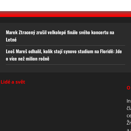
Marek Ztracený zrušil velkolepé finále svého koncertu na
Letné
Leoš Mareš odhalil, kolik stojí synovo studium na Floridě: Jde
o více než milion ročně
Lidé a svět
O
In
čl
ce
Ži
a 