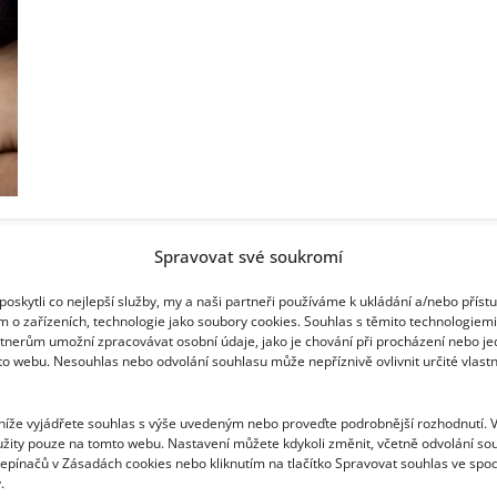
–
také
je
slýcháváte?
Spravovat své soukromí
oskytli co nejlepší služby, my a naši partneři používáme k ukládání a/nebo příst
m o zařízeních, technologie jako soubory cookies. Souhlas s těmito technologiem
tnerům umožní zpracovávat osobní údaje, jako je chování při procházení nebo j
to webu. Nesouhlas nebo odvolání souhlasu může nepříznivě ovlivnit určité vlastn
 níže vyjádřete souhlas s výše uvedeným nebo proveďte podrobnější rozhodnutí. 
žity pouze na tomto webu. Nastavení můžete kdykoli změnit, včetně odvolání so
epínačů v Zásadách cookies nebo kliknutím na tlačítko Spravovat souhlas ve spod
.