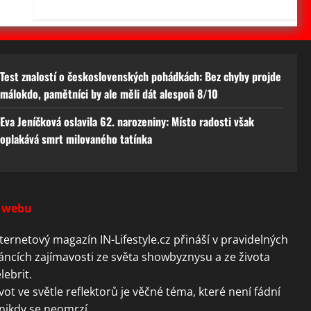
Test znalostí o československých pohádkách: Bez chyby projde
málokdo, pamětníci by ale měli dát alespoň 8/10
Eva Jeníčková oslavila 62. narozeniny: Místo radosti však
oplakává smrt milovaného tatínka
 webu
ternetový magazín IN-Lifestyle.cz přináší v pravidelných
áncích zajímavosti ze světa showbyznysu a ze života
lebrit.
vot ve světle reflektorů je věčné téma, které není fádní
nikdy se neomrzí.