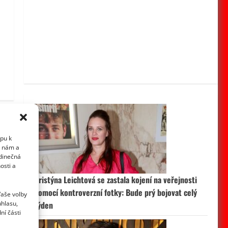
upu k
i nám a
edinečná
osti a
Kristýna Leichtová se zastala kojení na veřejnosti
pomocí kontroverzní fotky: Bude prý bojovat celý
Vaše volby
uhlasu,
týden
ní části