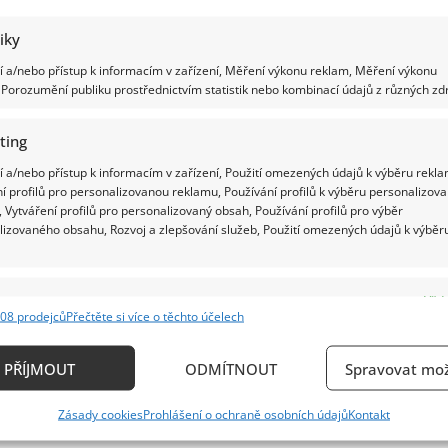
tiky
 a/nebo přístup k informacím v zařízení, Měření výkonu reklam, Měření výkonu
Porozumění publiku prostřednictvím statistik nebo kombinací údajů z různých zdr
ting
 a/nebo přístup k informacím v zařízení, Použití omezených údajů k výběru rekla
í profilů pro personalizovanou reklamu, Používání profilů k výběru personalizov
 Vytváření profilů pro personalizovaný obsah, Používání profilů pro výběr
lizovaného obsahu, Rozvoj a zlepšování služeb, Použití omezených údajů k výběr
e
Vždy
08 prodejců
Přečtěte si více o těchto účelech
ání a kombinování údajů z jiných zdrojů údajů, Propojení různých zařízení,
kace zařízení na základě automaticky přenášených informací.
PŘÍJMOUT
ODMÍTNOUT
Spravovat mož
ání přesných údajů o zeměpisné poloze, Identifikace zařízení n
Zásady cookies
Prohlášení o ochraně osobních údajů
Kontakt
ě aktivně požadovaných informací.