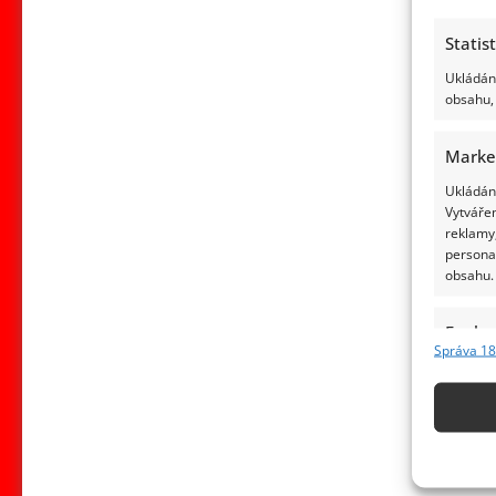
Statis
Ukládání
obsahu, 
Marke
Ukládání
Vytvářen
reklamy,
persona
obsahu.
Funkc
Správa 18
Přiřazov
Identifi
Použív
základ