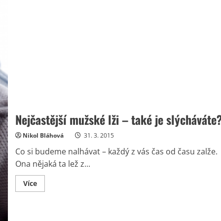
Nejčastější mužské lži – také je slýcháváte
Nikol Bláhová
31. 3. 2015
Co si budeme nalhávat – každý z vás čas od času zalže.
Ona nějaká ta lež z...
Read
Více
more
about
Nejčastější
mužské
lži