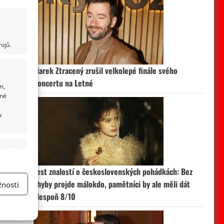
ojů.
Marek Ztracený zrušil velkolepé finále svého
koncertu na Letné
m,
ané
u
 aktivní
Test znalostí o československých pohádkách: Bez
chyby projde málokdo, pamětníci by ale měli dát
nosti
alespoň 8/10
a