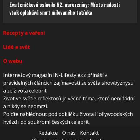
Eva Jeníčková oslavila 62. narozeniny: Místo radosti
však oplakává smrt milovaného tatínka
Recepty a vaření
Lidé a svět
O webu
Internetový magazín IN-Lifestyle.cz přináší v
pravidelných článcích zajímavosti ze světa showbyznysu
a ze života celebrit.
Život ve světle reflektorů je věčné téma, které není fádní
a nikdy se neomrzí.
Pojďte nahlédnout pod pokličku života Hollywoodských
hvězd i do soukromí českých celebrit.
Redakce
O nás
Kontakt