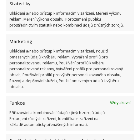
Statistiky
Ukládání a/nebo přístup k informacím v zařízení, Měření výkonu
reklam, Měření výkonu obsahu, Porozumění publiku
prostřednictvím statistik nebo kombinací údajů z různých zdrojů.
Marketing
Ukládání a/nebo přístup k informacím v zařízení, Použití
Marek Ztracený zrušil velkolepé finále svého koncertu na
omezených údajů k výběru reklam, Vytváření profilů pro
Letné
personalizovanou reklamu, Používání profilů k výběru
personalizované reklamy, Vytváření profilů pro personalizovaný
obsah, Používání profilů pro výběr personalizovaného obsahu,
Rozvoj a zlepšování služeb, Použití omezených údajů k výběru
obsahu.
Funkce
Vždy aktivní
Přiřazování a kombinování údajů z jiných zdrojů údajů,
Test znalostí o československých pohádkách: Bez chyby
Propojení různých zařízení, Identifikace zařízení na
projde málokdo, pamětníci by ale měli dát alespoň 8/10
základě automaticky přenášených informací.