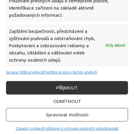
Používání přesných údajů o zeměpisné poloze,
Identifikace zařízení na základě aktivně
požadovaných informací.
Zajištění bezpečnosti, předcházení a
zjišťování podvodů a odstraňování chyb,
Petr Macinka se pochlubil vzácnými fotkami své dcery z
Poskytování a zobrazování reklamy a
Vždy aktivní
oslavy narozenin: Fanoušci lichotí celé rodině
obsahu, Ukládání a sdělování voleb
ochrany osobních údajů.
Správa 1808 prodejců
Přečtěte si více o těchto účelech
PŘÍJMOUT
Leoš Mareš odhalil, kolik stojí synovo studium na Floridě:
ODMÍTNOUT
Jde o více než milion ročně
Spravovat možnosti
Zásady cookies
Prohlášení o ochraně osobních údajů
Kontakt