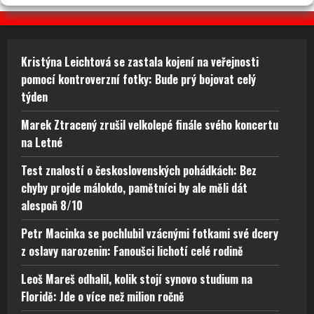
Kristýna Leichtová se zastala kojení na veřejnosti
pomocí kontroverzní fotky: Bude prý bojovat celý
týden
Marek Ztracený zrušil velkolepé finále svého koncertu
na Letné
Test znalostí o československých pohádkách: Bez
chyby projde málokdo, pamětníci by ale měli dát
alespoň 8/10
Petr Macinka se pochlubil vzácnými fotkami své dcery
z oslavy narozenin: Fanoušci lichotí celé rodině
Leoš Mareš odhalil, kolik stojí synovo studium na
Floridě: Jde o více než milion ročně