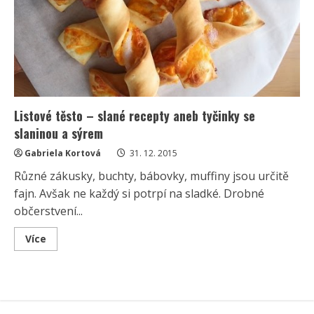
Listové těsto – slané recepty aneb tyčinky se
slaninou a sýrem
Gabriela Kortová
31. 12. 2015
Různé zákusky, buchty, bábovky, muffiny jsou určitě
fajn. Avšak ne každý si potrpí na sladké. Drobné
občerstvení...
Read
Více
more
about
Listové
těsto
–
slané
recepty