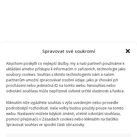
Spravovat své soukromí
Abychom poskytli co nejlepší služby, my a naši partneři používáme k
ukládání a/nebo přístupu k informacím o zařízeních, technologie jako
soubory cookies. Souhlas s těmito technologiemi nám a našim
partnerům umožní zpracovávat osobní údaje, jako je chování při
procházení nebo jedinečná ID na tomto webu. Nesouhlas nebo
odvolání souhlasu může nepříznivě ovlivnit určité vlastnosti a funkce.
Kliknutím níže vyjádřete souhlas s výše uvedeným nebo proveďte
podrobnější rozhodnutí. Vaše volby budou použity pouze na tomto
webu. Nastavení můžete kdykoli změnit, včetně odvolání souhlasu,
pomocí přepínačů v Zásadách cookies nebo kliknutím na tlačítko
Kristýna Leichtová se zastala kojení na veřejnosti pomocí
Spravovat souhlas ve spodní části obrazovky.
kontroverzní fotky: Bude prý bojovat celý týden