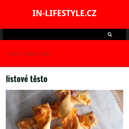
Skip
to
IN-LIFESTYLE.CZ
content
Domů
listové těsto
listové těsto